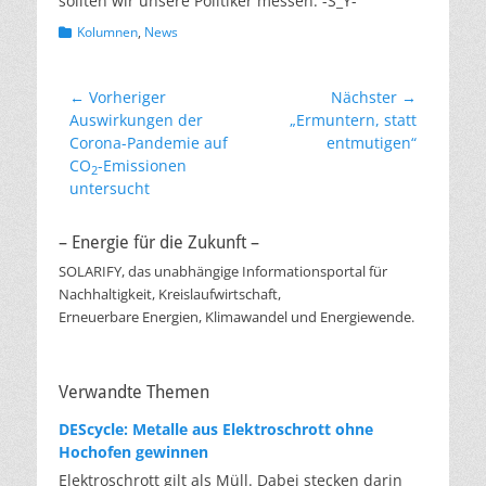
sollten wir unsere Politiker messen. -S_Y-
Kategorien
Kolumnen
,
News
Beitragsnavigation
← Vorheriger
Nächster →
Vorheriger
Nächster
Auswirkungen der
„Ermuntern, statt
Beitrag:
Beitrag:
Corona-Pandemie auf
entmutigen“
CO
-Emissionen
2
untersucht
– Energie für die Zukunft –
SOLARIFY, das unabhängige Informationsportal für
Nachhaltigkeit, Kreislaufwirtschaft,
Erneuerbare Energien, Klimawandel und Energiewende.
Verwandte Themen
DEScycle: Metalle aus Elektroschrott ohne
Hochofen gewinnen
Elektroschrott gilt als Müll. Dabei stecken darin