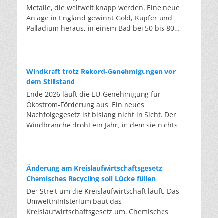
Metalle, die weltweit knapp werden. Eine neue
Anlage in England gewinnt Gold, Kupfer und
Palladium heraus, in einem Bad bei 50 bis 80
Grad, statt wie bisher im Hochofen. Klassisches
Metallrecycling schmilzt Leiterplatten und
Kabelreste bei mehreren hundert bis über
tausend Grad ein. Energieintensiv und nur im
Windkraft trotz Rekord-Genehmigungen vor
industriellen Großmaßstab möglich. Das Londoner
dem Stillstand
Start-up DEScycle hat im englischen Teesside eine
Ende 2026 läuft die EU-Genehmigung für
Demonstrationsanlage eröffnet, die ohne diese
Ökostrom-Förderung aus. Ein neues
Hitze auskommt: Ein chemisches Bad löst die
Nachfolgegesetz ist bislang nicht in Sicht. Der
Metalle bei 50 bis 80 Grad heraus, statt sie
Windbranche droht ein Jahr, in dem sie nichts
einzuschmelzen. Das Verfahren heißt Iono-
Neues anfangen kann. Jahrelang scheiterte die
Metallurgie und nutzt eine Salzmischung, bei der
Windkraft an schleppenden Genehmigungen.
sich Bestandteile chemisch anziehen. Ein
Dieses Problem hat die Politik tatsächlich gelöst,
Katalysator entzieht den Metallatomen in der
die Verfahren laufen heute deutlich schneller. Die
Änderung am Kreislaufwirtschaftsgesetz:
Platine Elektronen und macht sie dadurch löslich.
Halbjahresbilanz der Branche bestätigt dieses
Chemisches Recycling soll Lücke füllen
Unterschiedliche Lösungsmittel-Rezepturen holen
Muster: So viele Windräder wie nie zuvor wurden
Der Streit um die Kreislaufwirtschaft läuft. Das
gezielt einzelne Metalle heraus. Zuerst Kupfer,
genehmigt, doch im ersten Halbjahr gingen netto
Umweltministerium baut das
Silber und Palladium, danach separat das Gold.
nur rund zwei Gigawatt ans Netz. Der Bestand
Kreislaufwirtschaftsgesetz um. Chemisches
Das Plastik der Platinen bleibt dabei
liegt damit bei etwa 70 Gigawatt. Das gesetzliche