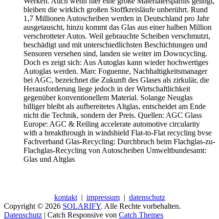
Werken. Auch wenn hier eine große Materialersparnis gelingt,
bleiben die wirklich großen Stoffkreisläufe unberührt. Rund
1,7 Millionen Autoscheiben werden in Deutschland pro Jahr
ausgetauscht, hinzu kommt das Glas aus einer halben Million
verschrotteter Autos. Weil gebrauchte Scheiben verschmutzt,
beschädigt und mit unterschiedlichsten Beschichtungen und
Sensoren versehen sind, landen sie weiter im Downcycling.
Doch es zeigt sich: Aus Autoglas kann wieder hochwertiges
Autoglas werden. Marc Foguenne, Nachhaltigkeitsmanager
bei AGC, bezeichnet die Zukunft des Glases als zirkulär, die
Herausforderung liege jedoch in der Wirtschaftlichkeit
gegenüber konventionellem Material. Solange Neuglas
billiger bleibt als aufbereitetes Altglas, entscheidet am Ende
nicht die Technik, sondern der Preis. Quellen: AGC Glass
Europe: AGC & Reiling accelerate automotive circularity
with a breakthrough in windshield Flat-to-Flat recycling bvse
Fachverband Glas-Recycling: Durchbruch beim Flachglas-zu-
Flachglas-Recycling von Autoscheiben Umweltbundesamt:
Glas und Altglas
kontakt
|
impressum
|
datenschutz
Copyright © 2026
SOLARIFY
. Alle Rechte vorbehalten.
Datenschutz
| Catch Responsive von
Catch Themes