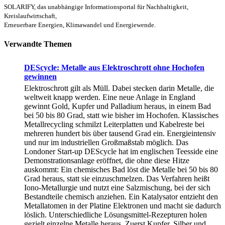
SOLARIFY, das unabhängige Informationsportal für Nachhaltigkeit,
Kreislaufwirtschaft,
Erneuerbare Energien, Klimawandel und Energiewende.
Verwandte Themen
DEScycle: Metalle aus Elektroschrott ohne Hochofen
gewinnen
Elektroschrott gilt als Müll. Dabei stecken darin Metalle, die
weltweit knapp werden. Eine neue Anlage in England
gewinnt Gold, Kupfer und Palladium heraus, in einem Bad
bei 50 bis 80 Grad, statt wie bisher im Hochofen. Klassisches
Metallrecycling schmilzt Leiterplatten und Kabelreste bei
mehreren hundert bis über tausend Grad ein. Energieintensiv
und nur im industriellen Großmaßstab möglich. Das
Londoner Start-up DEScycle hat im englischen Teesside eine
Demonstrationsanlage eröffnet, die ohne diese Hitze
auskommt: Ein chemisches Bad löst die Metalle bei 50 bis 80
Grad heraus, statt sie einzuschmelzen. Das Verfahren heißt
Iono-Metallurgie und nutzt eine Salzmischung, bei der sich
Bestandteile chemisch anziehen. Ein Katalysator entzieht den
Metallatomen in der Platine Elektronen und macht sie dadurch
löslich. Unterschiedliche Lösungsmittel-Rezepturen holen
gezielt einzelne Metalle heraus. Zuerst Kupfer, Silber und