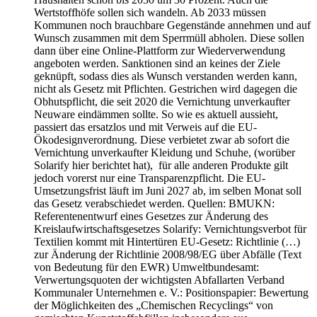
Wertstoffhöfe sollen sich wandeln. Ab 2033 müssen
Kommunen noch brauchbare Gegenstände annehmen und auf
Wunsch zusammen mit dem Sperrmüll abholen. Diese sollen
dann über eine Online-Plattform zur Wiederverwendung
angeboten werden. Sanktionen sind an keines der Ziele
geknüpft, sodass dies als Wunsch verstanden werden kann,
nicht als Gesetz mit Pflichten. Gestrichen wird dagegen die
Obhutspflicht, die seit 2020 die Vernichtung unverkaufter
Neuware eindämmen sollte. So wie es aktuell aussieht,
passiert das ersatzlos und mit Verweis auf die EU-
Ökodesignverordnung. Diese verbietet zwar ab sofort die
Vernichtung unverkaufter Kleidung und Schuhe, (worüber
Solarify hier berichtet hat), für alle anderen Produkte gilt
jedoch vorerst nur eine Transparenzpflicht. Die EU-
Umsetzungsfrist läuft im Juni 2027 ab, im selben Monat soll
das Gesetz verabschiedet werden. Quellen: BMUKN:
Referentenentwurf eines Gesetzes zur Änderung des
Kreislaufwirtschaftsgesetzes Solarify: Vernichtungsverbot für
Textilien kommt mit Hintertüren EU-Gesetz: Richtlinie (…)
zur Änderung der Richtlinie 2008/98/EG über Abfälle (Text
von Bedeutung für den EWR) Umweltbundesamt:
Verwertungsquoten der wichtigsten Abfallarten Verband
Kommunaler Unternehmen e. V.: Positionspapier: Bewertung
der Möglichkeiten des „Chemischen Recyclings“ von