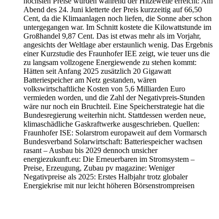
höchsten Preise wurden während der Hitzewelle erreicht: Am
Abend des 24. Juni kletterte der Preis kurzzeitig auf 66,50
Cent, da die Klimaanlagen noch liefen, die Sonne aber schon
untergegangen war. Im Schnitt kostete die Kilowattstunde im
Großhandel 9,87 Cent. Das ist etwas mehr als im Vorjahr,
angesichts der Weltlage aber erstaunlich wenig. Das Ergebnis
einer Kurzstudie des Fraunhofer IEE zeigt, wie teuer uns die
zu langsam vollzogene Energiewende zu stehen kommt:
Hätten seit Anfang 2025 zusätzlich 20 Gigawatt
Batteriespeicher am Netz gestanden, wären
volkswirtschaftliche Kosten von 5,6 Milliarden Euro
vermieden worden, und die Zahl der Negativpreis-Stunden
wäre nur noch ein Bruchteil. Eine Speicherstrategie hat die
Bundesregierung weiterhin nicht. Stattdessen werden neue,
klimaschädliche Gaskraftwerke ausgeschrieben. Quellen:
Fraunhofer ISE: Solarstrom europaweit auf dem Vormarsch
Bundesverband Solarwirtschaft: Batteriespeicher wachsen
rasant – Ausbau bis 2029 dennoch unsicher
energiezukunft.eu: Die Erneuerbaren im Stromsystem –
Preise, Erzeugung, Zubau pv magazine: Weniger
Negativpreise als 2025: Erstes Halbjahr trotz globaler
Energiekrise mit nur leicht höheren Börsenstrompreisen