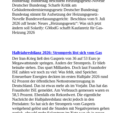
Bundestag: Bundestag beschließt Heizungsgesetz-Novelle
Deutscher Bundestag: Scharfe Kritik am
Gebäudemodernisierungsgesetz Deutscher Bundestag:
Bundestag stimmt für Aufsetzung der Heizungsgesetz-
Novelle Bundesverfassungsgericht: Beschluss vom 9. Juli
2026 zdf heute: Neues „Heizungsgesetz“: Was sich jetzt
ändern soll Solarify: GModG schafft Kaufanreiz für Gas-
Heizung 2026
Halbjahresbilanz 2026: Strompreis löst sich vom Gas
Der Iran-Krieg ließ den Gaspreis von 36 auf 53 Euro je
Megawattstunde springen. Anders der Strompreis. Er blieb
beinahe stehen. Das spart Milliarden. Doch laut Fraunhofer
ISE zahlen wir noch zu viel: Was fehlt, sind Speicher.
Erneuerbare Energien deckten im ersten Halbjahr 2026 rund
62 Prozent der öffentlichen Nettostromerzeugung in
Deutschland. Das ist etwas mehr als im Vorjahr. Das hat das
Fraunhofer ISE gemeldet. Am Verbrauch gemessen waren es
58,5 Prozent. Ebenfalls ein Rekordwert. Die eigentliche
Nachricht der Halbjahresbilanz steckt jedoch in den
Preisdaten: So hat sich der Strompreis vom Gaspreis
weitgehend gelöst und die Stunden mit Negativpreisen gehen
zurück, obwohl mehr Solarstrom im Netz war als je zuvor.