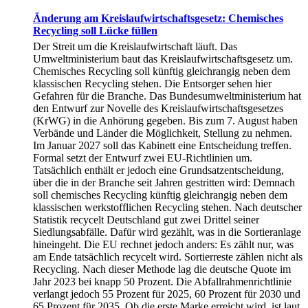
Änderung am Kreislaufwirtschaftsgesetz: Chemisches
Recycling soll Lücke füllen
Der Streit um die Kreislaufwirtschaft läuft. Das
Umweltministerium baut das Kreislaufwirtschaftsgesetz um.
Chemisches Recycling soll künftig gleichrangig neben dem
klassischen Recycling stehen. Die Entsorger sehen hier
Gefahren für die Branche. Das Bundesumweltministerium hat
den Entwurf zur Novelle des Kreislaufwirtschaftsgesetzes
(KrWG) in die Anhörung gegeben. Bis zum 7. August haben
Verbände und Länder die Möglichkeit, Stellung zu nehmen.
Im Januar 2027 soll das Kabinett eine Entscheidung treffen.
Formal setzt der Entwurf zwei EU-Richtlinien um.
Tatsächlich enthält er jedoch eine Grundsatzentscheidung,
über die in der Branche seit Jahren gestritten wird: Demnach
soll chemisches Recycling künftig gleichrangig neben dem
klassischen werkstofflichen Recycling stehen. Nach deutscher
Statistik recycelt Deutschland gut zwei Drittel seiner
Siedlungsabfälle. Dafür wird gezählt, was in die Sortieranlage
hineingeht. Die EU rechnet jedoch anders: Es zählt nur, was
am Ende tatsächlich recycelt wird. Sortierreste zählen nicht als
Recycling. Nach dieser Methode lag die deutsche Quote im
Jahr 2023 bei knapp 50 Prozent. Die Abfallrahmenrichtlinie
verlangt jedoch 55 Prozent für 2025, 60 Prozent für 2030 und
65 Prozent für 2035. Ob die erste Marke erreicht wird, ist laut