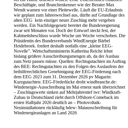
Beschäftigte, und Branchenkenner wie der Berater Max
Wendt warnen vor einer Pleitewelle. Läuft die EU-Erlaubnis
wie geplant zum Jahreswechsel aus, dürfte auf Grundlage des
alten EEG kein einziger neuer Zuschlag mehr vergeben
werden. Ein Nachfolgegesetz bereitet die Bundesregierung
zwar seit Monaten vor. Doch der Entwurf steckt fest, der
Kabinettsbeschluss wurde Woche um Woche verschoben. Die
Präsidentin des Bundesverbands WindEnergie Bärbel
Heidebroek. fordert deshalb notfalls eine „kleine EEG-
Novelle”. Wirtschaftsministerin Katherina Reiche lehnt
bislang größere Ausschreibungsmengen ab, da der Ausbau
zum Netz passen müsse. Quellen: Rechtsgutachten im Auftrag
des BEE: Rechtsgutachten zu den Folgen des Auslaufens der
beihilferechtlichen Genehmigung der EEG-Förderung nach
dem EEG 2023 zum 31. Dezember 2026 pv Magazin:
Kurzgutachten: EEG-Förderlücke droht windbranche.de:
Windenergie-Ausschreibung im Mai erneut stark überzeichnet
– Zuschlagswerte sinken auf Mehrjahrestief iwr: Windkraft-
Zubau in Deutschland zieht durch Offshore-Comeback im
ersten Halbjahr 2026 deutlich an – Photovoltaik-
Neuinstallationen rückläufig bdew: Maiausschreibung für
Windenergieanlagen an Land 2026