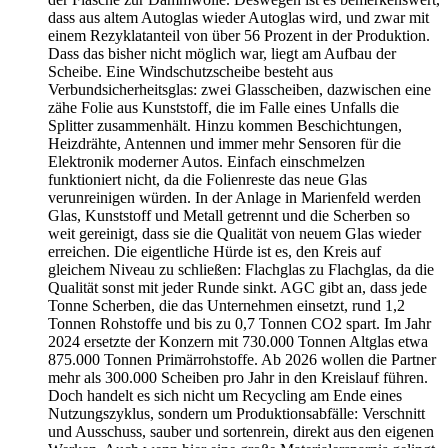
dass aus altem Autoglas wieder Autoglas wird, und zwar mit
einem Rezyklatanteil von über 56 Prozent in der Produktion.
Dass das bisher nicht möglich war, liegt am Aufbau der
Scheibe. Eine Windschutzscheibe besteht aus
Verbundsicherheitsglas: zwei Glasscheiben, dazwischen eine
zähe Folie aus Kunststoff, die im Falle eines Unfalls die
Splitter zusammenhält. Hinzu kommen Beschichtungen,
Heizdrähte, Antennen und immer mehr Sensoren für die
Elektronik moderner Autos. Einfach einschmelzen
funktioniert nicht, da die Folienreste das neue Glas
verunreinigen würden. In der Anlage in Marienfeld werden
Glas, Kunststoff und Metall getrennt und die Scherben so
weit gereinigt, dass sie die Qualität von neuem Glas wieder
erreichen. Die eigentliche Hürde ist es, den Kreis auf
gleichem Niveau zu schließen: Flachglas zu Flachglas, da die
Qualität sonst mit jeder Runde sinkt. AGC gibt an, dass jede
Tonne Scherben, die das Unternehmen einsetzt, rund 1,2
Tonnen Rohstoffe und bis zu 0,7 Tonnen CO2 spart. Im Jahr
2024 ersetzte der Konzern mit 730.000 Tonnen Altglas etwa
875.000 Tonnen Primärrohstoffe. Ab 2026 wollen die Partner
mehr als 300.000 Scheiben pro Jahr in den Kreislauf führen.
Doch handelt es sich nicht um Recycling am Ende eines
Nutzungszyklus, sondern um Produktionsabfälle: Verschnitt
und Ausschuss, sauber und sortenrein, direkt aus den eigenen