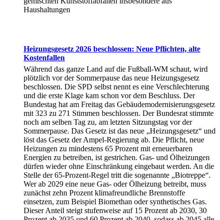
gemischten Kunststoffabfällen insbesondere aus
Haushaltungen
Heizungsgesetz 2026 beschlossen: Neue Pflichten, alte
Kostenfallen
Während das ganze Land auf die Fußball-WM schaut, wird
plötzlich vor der Sommerpause das neue Heizungsgesetz
beschlossen. Die SPD selbst nennt es eine Verschlechterung
und die erste Klage kam schon vor dem Beschluss. Der
Bundestag hat am Freitag das Gebäudemodernisierungsgesetz
mit 323 zu 271 Stimmen beschlossen. Der Bundesrat stimmte
noch am selben Tag zu, am letzten Sitzungstag vor der
Sommerpause. Das Gesetz ist das neue „Heizungsgesetz“ und
löst das Gesetz der Ampel-Regierung ab. Die Pflicht, neue
Heizungen zu mindestens 65 Prozent mit erneuerbaren
Energien zu betreiben, ist gestrichen. Gas- und Ölheizungen
dürfen wieder ohne Einschränkung eingebaut werden. An die
Stelle der 65-Prozent-Regel tritt die sogenannte „Biotreppe“.
Wer ab 2029 eine neue Gas- oder Ölheizung betreibt, muss
zunächst zehn Prozent klimafreundliche Brennstoffe
einsetzen, zum Beispiel Biomethan oder synthetisches Gas.
Dieser Anteil steigt stufenweise auf 15 Prozent ab 2030, 30
Prozent ab 2035 und 60 Prozent ab 2040, sodass ab 2045 alle