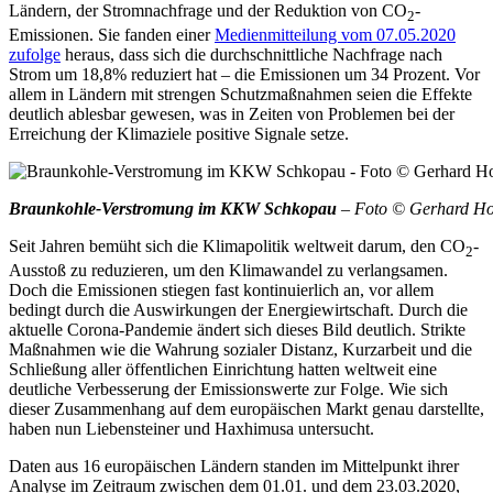
Ländern, der Stromnachfrage und der Reduktion von CO
-
2
Emissionen. Sie fanden einer
Medienmitteilung vom
07.05.2020
zufolge
heraus, dass sich die durchschnittliche Nachfrage nach
Strom um 18,8% reduziert hat – die Emissionen um 34 Prozent. Vor
allem in Ländern mit strengen Schutzmaßnahmen seien die Effekte
deutlich ablesbar gewesen, was in Zeiten von Problemen bei der
Erreichung der Klimaziele positive Signale setze.
Braunkohle-Verstromung im KKW Schkopau
– Foto © Gerhard Hof
Seit Jahren bemüht sich die Klimapolitik weltweit darum, den CO
-
2
Ausstoß zu reduzieren, um den Klimawandel zu verlangsamen.
Doch die Emissionen stiegen fast kontinuierlich an, vor allem
bedingt durch die Auswirkungen der Energiewirtschaft. Durch die
aktuelle Corona-Pandemie ändert sich dieses Bild deutlich. Strikte
Maßnahmen wie die Wahrung sozialer Distanz, Kurzarbeit und die
Schließung aller öffentlichen Einrichtung hatten weltweit eine
deutliche Verbesserung der Emissionswerte zur Folge. Wie sich
dieser Zusammenhang auf dem europäischen Markt genau darstellte,
haben nun Liebensteiner und Haxhimusa untersucht.
Daten aus 16 europäischen Ländern standen im Mittelpunkt ihrer
Analyse im Zeitraum zwischen dem 01.01. und dem 23.03.2020,