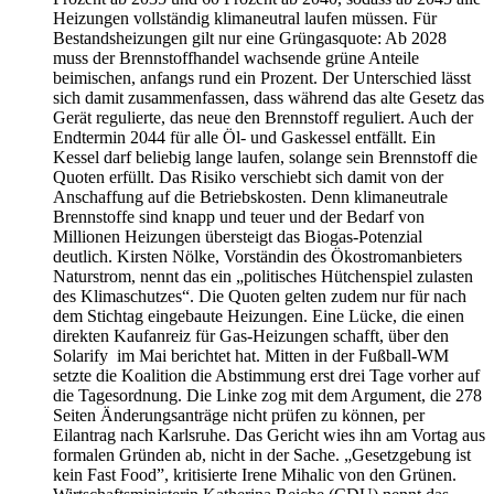
Heizungen vollständig klimaneutral laufen müssen. Für
Bestandsheizungen gilt nur eine Grüngasquote: Ab 2028
muss der Brennstoffhandel wachsende grüne Anteile
beimischen, anfangs rund ein Prozent. Der Unterschied lässt
sich damit zusammenfassen, dass während das alte Gesetz das
Gerät regulierte, das neue den Brennstoff reguliert. Auch der
Endtermin 2044 für alle Öl- und Gaskessel entfällt. Ein
Kessel darf beliebig lange laufen, solange sein Brennstoff die
Quoten erfüllt. Das Risiko verschiebt sich damit von der
Anschaffung auf die Betriebskosten. Denn klimaneutrale
Brennstoffe sind knapp und teuer und der Bedarf von
Millionen Heizungen übersteigt das Biogas-Potenzial
deutlich. Kirsten Nölke, Vorständin des Ökostromanbieters
Naturstrom, nennt das ein „politisches Hütchenspiel zulasten
des Klimaschutzes“. Die Quoten gelten zudem nur für nach
dem Stichtag eingebaute Heizungen. Eine Lücke, die einen
direkten Kaufanreiz für Gas-Heizungen schafft, über den
Solarify im Mai berichtet hat. Mitten in der Fußball-WM
setzte die Koalition die Abstimmung erst drei Tage vorher auf
die Tagesordnung. Die Linke zog mit dem Argument, die 278
Seiten Änderungsanträge nicht prüfen zu können, per
Eilantrag nach Karlsruhe. Das Gericht wies ihn am Vortag aus
formalen Gründen ab, nicht in der Sache. „Gesetzgebung ist
kein Fast Food”, kritisierte Irene Mihalic von den Grünen.