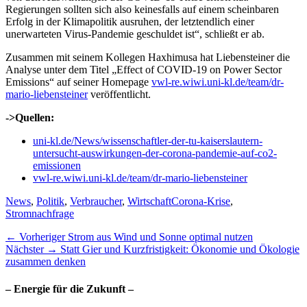
Regierungen sollten sich also keinesfalls auf einem scheinbaren
Erfolg in der Klimapolitik ausruhen, der letztendlich einer
unerwarteten Virus-Pandemie geschuldet ist“, schließt er ab.
Zusammen mit seinem Kollegen Haxhimusa hat Liebensteiner die
Analyse unter dem Titel „Effect of COVID-19 on Power Sector
Emissions“ auf seiner Homepage
vwl-re.wiwi.uni-kl.de/team/dr-
mario-liebensteiner
veröffentlicht.
->Quellen:
uni-kl.de/News/wissenschaftler-der-tu-kaiserslautern-
untersucht-auswirkungen-der-corona-pandemie-auf-co2-
emissionen
vwl-re.wiwi.uni-kl.de/team/dr-mario-liebensteiner
Kategorien
Schlagworte
News
,
Politik
,
Verbraucher
,
Wirtschaft
Corona-Krise
,
Stromnachfrage
Beitragsnavigation
Vorheriger
← Vorheriger
Strom aus Wind und Sonne optimal nutzen
Nächster
Beitrag:
Nächster →
Statt Gier und Kurzfristigkeit: Ökonomie und Ökologie
Beitrag:
zusammen denken
– Energie für die Zukunft –