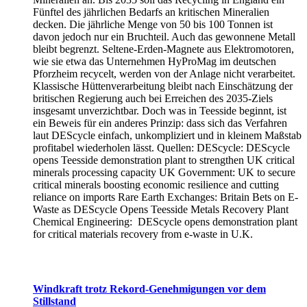
Fünftel des jährlichen Bedarfs an kritischen Mineralien
decken. Die jährliche Menge von 50 bis 100 Tonnen ist
davon jedoch nur ein Bruchteil. Auch das gewonnene Metall
bleibt begrenzt. Seltene-Erden-Magnete aus Elektromotoren,
wie sie etwa das Unternehmen HyProMag im deutschen
Pforzheim recycelt, werden von der Anlage nicht verarbeitet.
Klassische Hüttenverarbeitung bleibt nach Einschätzung der
britischen Regierung auch bei Erreichen des 2035-Ziels
insgesamt unverzichtbar. Doch was in Teesside beginnt, ist
ein Beweis für ein anderes Prinzip: dass sich das Verfahren
laut DEScycle einfach, unkompliziert und in kleinem Maßstab
profitabel wiederholen lässt. Quellen: DEScycle: DEScycle
opens Teesside demonstration plant to strengthen UK critical
minerals processing capacity UK Government: UK to secure
critical minerals boosting economic resilience and cutting
reliance on imports Rare Earth Exchanges: Britain Bets on E-
Waste as DEScycle Opens Teesside Metals Recovery Plant
Chemical Engineering: DEScycle opens demonstration plant
for critical materials recovery from e-waste in U.K.
Windkraft trotz Rekord-Genehmigungen vor dem
Stillstand