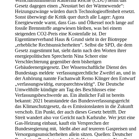
Wirtschaftsministerin Katherina Reiche (CDU) nennt das
Gesetz dagegen einen „Neustart bei der Wärmewende“:
Heizungszwänge würden durch Technologieoffenheit ersetzt.
Sonst überwiegt die Kritik quer durch alle Lager: Agora
Energiewende warnt, dass Gas- und Ölkessel noch lange auf
fossile Brennstoffe angewiesen bleiben, was bei einem
steigenden CO2-Preis eine Kostenfalle ist. Der
Eigentümerverband Haus & Grund sieht in der Biotreppe
„erhebliche Rechtsunsicherheiten”. Selbst die SPD, die dem
Gesetz zugestimmt hat, sieht darin nach den Worten ihrer
energiepolitischen Sprecherin Nina Scheer eine
Verschlechterung gegenüber dem bisherigen
Gebäudeenergiegesetz. Der Wissenschaftliche Dienst des
Bundestags meldete verfassungsrechtliche Zweifel an, und in
der Anhörung nannte Fachanwalt Remo Klinger den Entwurf
„verfassungswidrig, europarechtswidrig“. Die Deutsche
Umwelthilfe kündigte am Tag des Beschlusses eine
Verfassungsbeschwerde an. Ein ähnlicher Fall ist bereits
bekannt: 2021 beanstandete das Bundesverfassungsgericht
das Klimaschutzgesetz, da es Emissionslasten in die Zukunft
verschob. Ein Punkt, der auch dieses Gesetz betrifft. Der
Streit wandert also vor Gericht nach Karlsruhe. Wer jetzt eine
Gas-Heizung einbaut, kauft ein Versprechen der
Bundesregierung mit, bleibt aber auf teureren Gaspreisen und
Versorgungsunsicherheiten allein sitzen. Quellen: Deutscher