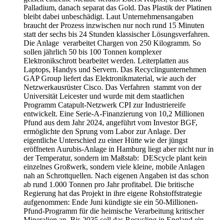
Palladium, danach separat das Gold. Das Plastik der Platinen
bleibt dabei unbeschädigt. Laut Unternehmensangaben
braucht der Prozess inzwischen nur noch rund 15 Minuten
statt der sechs bis 24 Stunden klassischer Lösungsverfahren.
Die Anlage verarbeitet Chargen von 250 Kilogramm. So
sollen jährlich 50 bis 100 Tonnen komplexer
Elektronikschrott bearbeitet werden. Leiterplatten aus
Laptops, Handys und Servern. Das Recyclingunternehmen
GAP Group liefert das Elektronikmaterial, wie auch der
Netzwerkausrüster Cisco. Das Verfahren stammt von der
Universität Leicester und wurde mit dem staatlichen
Programm Catapult-Netzwerk CPI zur Industriereife
entwickelt. Eine Serie-A-Finanzierung von 10,2 Millionen
Pfund aus dem Jahr 2024, angeführt vom Investor BGF,
ermöglichte den Sprung vom Labor zur Anlage. Der
eigentliche Unterschied zu einer Hütte wie der jüngst
eröffneten Aurubis-Anlage in Hamburg liegt aber nicht nur in
der Temperatur, sondern im Maßstab: DEScycle plant kein
einzelnes Großwerk, sondern viele kleine, mobile Anlagen
nah an Schrottquellen. Nach eigenen Angaben ist das schon
ab rund 1.000 Tonnen pro Jahr profitabel. Die britische
Regierung hat das Projekt in ihre eigene Rohstoffstrategie
aufgenommen: Ende Juni kündigte sie ein 50-Millionen-
Pfund-Programm für die heimische Verarbeitung kritischer
Mineralien an. Bis 2035 soll das Recycling in England ein