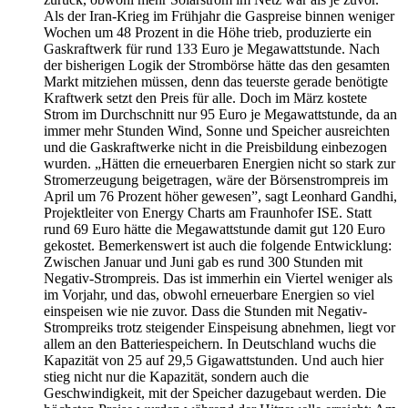
Als der Iran-Krieg im Frühjahr die Gaspreise binnen weniger
Wochen um 48 Prozent in die Höhe trieb, produzierte ein
Gaskraftwerk für rund 133 Euro je Megawattstunde. Nach
der bisherigen Logik der Strombörse hätte das den gesamten
Markt mitziehen müssen, denn das teuerste gerade benötigte
Kraftwerk setzt den Preis für alle. Doch im März kostete
Strom im Durchschnitt nur 95 Euro je Megawattstunde, da an
immer mehr Stunden Wind, Sonne und Speicher ausreichten
und die Gaskraftwerke nicht in die Preisbildung einbezogen
wurden. „Hätten die erneuerbaren Energien nicht so stark zur
Stromerzeugung beigetragen, wäre der Börsenstrompreis im
April um 76 Prozent höher gewesen”, sagt Leonhard Gandhi,
Projektleiter von Energy Charts am Fraunhofer ISE. Statt
rund 69 Euro hätte die Megawattstunde damit gut 120 Euro
gekostet. Bemerkenswert ist auch die folgende Entwicklung:
Zwischen Januar und Juni gab es rund 300 Stunden mit
Negativ-Strompreis. Das ist immerhin ein Viertel weniger als
im Vorjahr, und das, obwohl erneuerbare Energien so viel
einspeisen wie nie zuvor. Dass die Stunden mit Negativ-
Strompreiks trotz steigender Einspeisung abnehmen, liegt vor
allem an den Batteriespeichern. In Deutschland wuchs die
Kapazität von 25 auf 29,5 Gigawattstunden. Und auch hier
stieg nicht nur die Kapazität, sondern auch die
Geschwindigkeit, mit der Speicher dazugebaut werden. Die