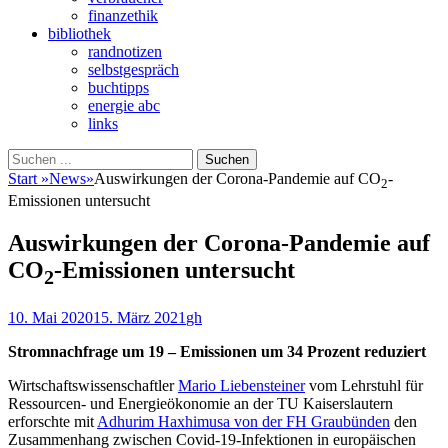
finanzethik
bibliothek
randnotizen
selbstgespräch
buchtipps
energie abc
links
Suchen
Suchen
nach:
Start
»
News
»
Auswirkungen der Corona-Pandemie auf CO
-
2
Emissionen untersucht
Auswirkungen der Corona-Pandemie auf
CO
-Emissionen untersucht
2
Veröffentlicht
Autor
10. Mai 2020
15. März 2021
gh
am
Stromnachfrage um 19 – Emissionen um 34 Prozent reduziert
Wirtschaftswissenschaftler
Mario Liebensteiner
vom Lehrstuhl für
Ressourcen- und Energieökonomie an der TU Kaiserslautern
erforschte mit
Adhurim Haxhimusa von der FH Graubünden
den
Zusammenhang zwischen Covid-19-Infektionen in europäischen