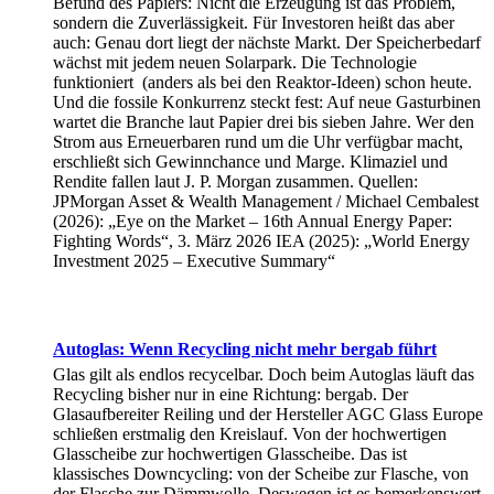
Befund des Papiers: Nicht die Erzeugung ist das Problem,
sondern die Zuverlässigkeit. Für Investoren heißt das aber
auch: Genau dort liegt der nächste Markt. Der Speicherbedarf
wächst mit jedem neuen Solarpark. Die Technologie
funktioniert (anders als bei den Reaktor-Ideen) schon heute.
Und die fossile Konkurrenz steckt fest: Auf neue Gasturbinen
wartet die Branche laut Papier drei bis sieben Jahre. Wer den
Strom aus Erneuerbaren rund um die Uhr verfügbar macht,
erschließt sich Gewinnchance und Marge. Klimaziel und
Rendite fallen laut J. P. Morgan zusammen. Quellen:
JPMorgan Asset & Wealth Management / Michael Cembalest
(2026): „Eye on the Market – 16th Annual Energy Paper:
Fighting Words“, 3. März 2026 IEA (2025): „World Energy
Investment 2025 – Executive Summary“
Autoglas: Wenn Recycling nicht mehr bergab führt
Glas gilt als endlos recycelbar. Doch beim Autoglas läuft das
Recycling bisher nur in eine Richtung: bergab. Der
Glasaufbereiter Reiling und der Hersteller AGC Glass Europe
schließen erstmalig den Kreislauf. Von der hochwertigen
Glasscheibe zur hochwertigen Glasscheibe. Das ist
klassisches Downcycling: von der Scheibe zur Flasche, von
der Flasche zur Dämmwolle. Deswegen ist es bemerkenswert,