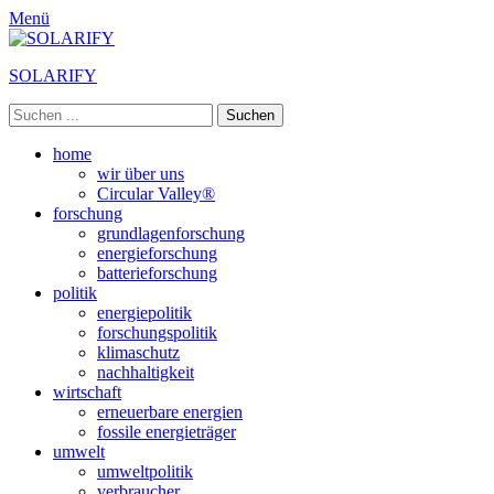
Menü
SOLARIFY
Suchen
nach:
Primäres
Zum
home
Inhalt
wir über uns
Menü
springen
Circular Valley®
forschung
grundlagenforschung
energieforschung
batterieforschung
politik
energiepolitik
forschungspolitik
klimaschutz
nachhaltigkeit
wirtschaft
erneuerbare energien
fossile energieträger
umwelt
umweltpolitik
verbraucher