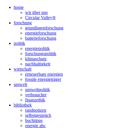
Nach
home
oben
wir über uns
scrollen
Circular Valley®
forschung
grundlagenforschung
energieforschung
batterieforschung
politik
energiepolitik
forschungspolitik
klimaschutz
nachhaltigkeit
wirtschaft
erneuerbare energien
fossile energieträger
umwelt
umweltpolitik
verbraucher
finanzethik
bibliothek
randnotizen
selbstgespräch
buchtipps
energie abc