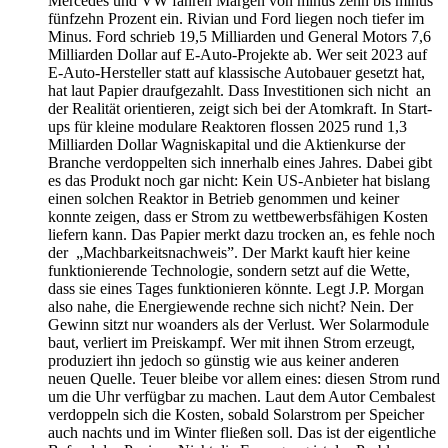
Mercedes und VW fahren Margen von minus zehn bis minus
fünfzehn Prozent ein. Rivian und Ford liegen noch tiefer im
Minus. Ford schrieb 19,5 Milliarden und General Motors 7,6
Milliarden Dollar auf E-Auto-Projekte ab. Wer seit 2023 auf
E-Auto-Hersteller statt auf klassische Autobauer gesetzt hat,
hat laut Papier draufgezahlt. Dass Investitionen sich nicht an
der Realität orientieren, zeigt sich bei der Atomkraft. In Start-
ups für kleine modulare Reaktoren flossen 2025 rund 1,3
Milliarden Dollar Wagniskapital und die Aktienkurse der
Branche verdoppelten sich innerhalb eines Jahres. Dabei gibt
es das Produkt noch gar nicht: Kein US-Anbieter hat bislang
einen solchen Reaktor in Betrieb genommen und keiner
konnte zeigen, dass er Strom zu wettbewerbsfähigen Kosten
liefern kann. Das Papier merkt dazu trocken an, es fehle noch
der „Machbarkeitsnachweis”. Der Markt kauft hier keine
funktionierende Technologie, sondern setzt auf die Wette,
dass sie eines Tages funktionieren könnte. Legt J.P. Morgan
also nahe, die Energiewende rechne sich nicht? Nein. Der
Gewinn sitzt nur woanders als der Verlust. Wer Solarmodule
baut, verliert im Preiskampf. Wer mit ihnen Strom erzeugt,
produziert ihn jedoch so günstig wie aus keiner anderen
neuen Quelle. Teuer bleibe vor allem eines: diesen Strom rund
um die Uhr verfügbar zu machen. Laut dem Autor Cembalest
verdoppeln sich die Kosten, sobald Solarstrom per Speicher
auch nachts und im Winter fließen soll. Das ist der eigentliche