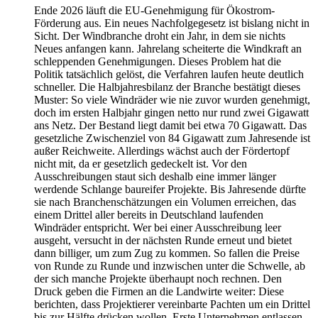
Ende 2026 läuft die EU-Genehmigung für Ökostrom-
Förderung aus. Ein neues Nachfolgegesetz ist bislang nicht in
Sicht. Der Windbranche droht ein Jahr, in dem sie nichts
Neues anfangen kann. Jahrelang scheiterte die Windkraft an
schleppenden Genehmigungen. Dieses Problem hat die
Politik tatsächlich gelöst, die Verfahren laufen heute deutlich
schneller. Die Halbjahresbilanz der Branche bestätigt dieses
Muster: So viele Windräder wie nie zuvor wurden genehmigt,
doch im ersten Halbjahr gingen netto nur rund zwei Gigawatt
ans Netz. Der Bestand liegt damit bei etwa 70 Gigawatt. Das
gesetzliche Zwischenziel von 84 Gigawatt zum Jahresende ist
außer Reichweite. Allerdings wächst auch der Fördertopf
nicht mit, da er gesetzlich gedeckelt ist. Vor den
Ausschreibungen staut sich deshalb eine immer länger
werdende Schlange baureifer Projekte. Bis Jahresende dürfte
sie nach Branchenschätzungen ein Volumen erreichen, das
einem Drittel aller bereits in Deutschland laufenden
Windräder entspricht. Wer bei einer Ausschreibung leer
ausgeht, versucht in der nächsten Runde erneut und bietet
dann billiger, um zum Zug zu kommen. So fallen die Preise
von Runde zu Runde und inzwischen unter die Schwelle, ab
der sich manche Projekte überhaupt noch rechnen. Den
Druck geben die Firmen an die Landwirte weiter: Diese
berichten, dass Projektierer vereinbarte Pachten um ein Drittel
bis zur Hälfte drücken wollen. Erste Unternehmen entlassen