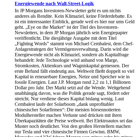
Energiewende nach Wall-Street-Logik
In JP Morgans Investoren-Newsletter geht es um nichts
anderes als Rendite. Kein Klimaziel, keine Förderdebatte. Es
ist ein interessanter Einblick, gerade weil es hier nur ums Geld
geht. „Eye on the Market“ ist der Titel des Investoren-
Newsletters, in dem JP Morgan jährlich sein Energiepapier
veröffentlicht. Die diesjährige Ausgabe mit dem Titel
„Fighting Words” stammt von Michael Cembalest, dem Chef-
Anlagestrategen der Vermögensverwaltung. Darin wird die
Energiewende nicht als Klimaziel, sondern als Kapitalfrage
behandelt: Jede Technologie wird anhand von Marge,
Stromkosten, Aktienkurs und Wagniskapital gemessen. Der
erste Befund fällt eindeutig aus. Weltweit fließt doppelt so viel
Kapital in erneuerbare Energien, Netze und Speicher wie in
fossile Energien. Laut J.P. Morgan rund 2,2 zu 1,1 Billionen
Dollar pro Jahr. Der Markt setzt auf die Wende. Weitgehend
unabhängig davon, was die Politik gerade sagt, fördert oder
streicht. Nur verdiene dieses Kapital bislang wenig. Laut
Cembalest laufe der Solarboom „dank unprofitabler
chinesischer Solarfirmen“: Die meisten börsennotierten
Modulhersteller machen Verluste und drücken mit ihren
Überkapazitäten die Preise weltweit. Bei Elektroautos sei das
Muster noch deutlicher. Von den großen Herstellern machen
nur Tesla und vier chinesische Firmen Gewinn. BMW,