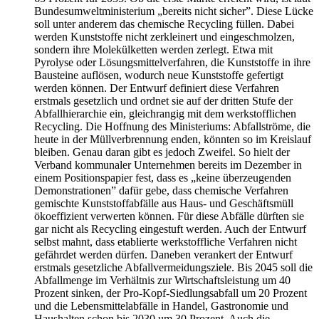
Bundesumweltministerium „bereits nicht sicher”. Diese Lücke
soll unter anderem das chemische Recycling füllen. Dabei
werden Kunststoffe nicht zerkleinert und eingeschmolzen,
sondern ihre Molekülketten werden zerlegt. Etwa mit
Pyrolyse oder Lösungsmittelverfahren, die Kunststoffe in ihre
Bausteine auflösen, wodurch neue Kunststoffe gefertigt
werden können. Der Entwurf definiert diese Verfahren
erstmals gesetzlich und ordnet sie auf der dritten Stufe der
Abfallhierarchie ein, gleichrangig mit dem werkstofflichen
Recycling. Die Hoffnung des Ministeriums: Abfallströme, die
heute in der Müllverbrennung enden, könnten so im Kreislauf
bleiben. Genau daran gibt es jedoch Zweifel. So hielt der
Verband kommunaler Unternehmen bereits im Dezember in
einem Positionspapier fest, dass es „keine überzeugenden
Demonstrationen” dafür gebe, dass chemische Verfahren
gemischte Kunststoffabfälle aus Haus- und Geschäftsmüll
ökoeffizient verwerten können. Für diese Abfälle dürften sie
gar nicht als Recycling eingestuft werden. Auch der Entwurf
selbst mahnt, dass etablierte werkstoffliche Verfahren nicht
gefährdet werden dürfen. Daneben verankert der Entwurf
erstmals gesetzliche Abfallvermeidungsziele. Bis 2045 soll die
Abfallmenge im Verhältnis zur Wirtschaftsleistung um 40
Prozent sinken, der Pro-Kopf-Siedlungsabfall um 20 Prozent
und die Lebensmittelabfälle in Handel, Gastronomie und
Haushalten schon bis 2030 um 30 Prozent. Auch die