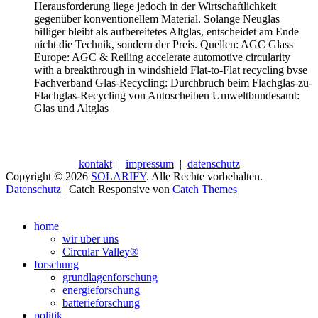
Herausforderung liege jedoch in der Wirtschaftlichkeit
gegenüber konventionellem Material. Solange Neuglas
billiger bleibt als aufbereitetes Altglas, entscheidet am Ende
nicht die Technik, sondern der Preis. Quellen: AGC Glass
Europe: AGC & Reiling accelerate automotive circularity
with a breakthrough in windshield Flat-to-Flat recycling bvse
Fachverband Glas-Recycling: Durchbruch beim Flachglas-zu-
Flachglas-Recycling von Autoscheiben Umweltbundesamt:
Glas und Altglas
kontakt
|
impressum
|
datenschutz
Copyright © 2026
SOLARIFY
. Alle Rechte vorbehalten.
Datenschutz
| Catch Responsive von
Catch Themes
Nach
oben
home
scrollen
wir über uns
Circular Valley®
forschung
grundlagenforschung
energieforschung
batterieforschung
politik