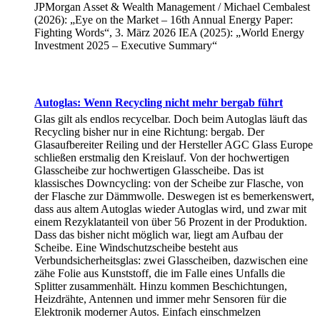
JPMorgan Asset & Wealth Management / Michael Cembalest
(2026): „Eye on the Market – 16th Annual Energy Paper:
Fighting Words“, 3. März 2026 IEA (2025): „World Energy
Investment 2025 – Executive Summary“
Autoglas: Wenn Recycling nicht mehr bergab führt
Glas gilt als endlos recycelbar. Doch beim Autoglas läuft das
Recycling bisher nur in eine Richtung: bergab. Der
Glasaufbereiter Reiling und der Hersteller AGC Glass Europe
schließen erstmalig den Kreislauf. Von der hochwertigen
Glasscheibe zur hochwertigen Glasscheibe. Das ist
klassisches Downcycling: von der Scheibe zur Flasche, von
der Flasche zur Dämmwolle. Deswegen ist es bemerkenswert,
dass aus altem Autoglas wieder Autoglas wird, und zwar mit
einem Rezyklatanteil von über 56 Prozent in der Produktion.
Dass das bisher nicht möglich war, liegt am Aufbau der
Scheibe. Eine Windschutzscheibe besteht aus
Verbundsicherheitsglas: zwei Glasscheiben, dazwischen eine
zähe Folie aus Kunststoff, die im Falle eines Unfalls die
Splitter zusammenhält. Hinzu kommen Beschichtungen,
Heizdrähte, Antennen und immer mehr Sensoren für die
Elektronik moderner Autos. Einfach einschmelzen