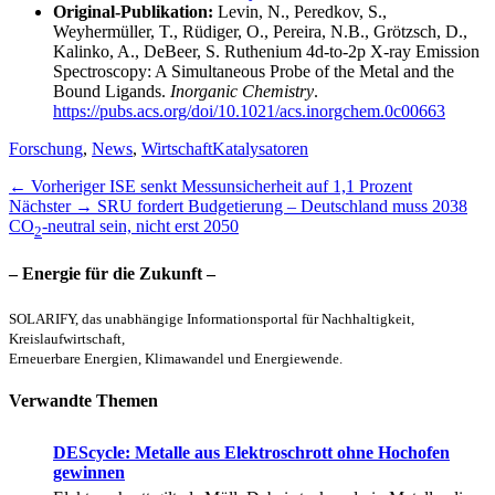
Original-Publikation:
Levin, N., Peredkov, S.,
Weyhermüller, T., Rüdiger, O., Pereira, N.B., Grötzsch, D.,
Kalinko, A., DeBeer, S. Ruthenium 4d-to-2p X-ray Emission
Spectroscopy: A Simultaneous Probe of the Metal and the
Bound Ligands.
Inorganic Chemistry
.
https://pubs.acs.org/doi/10.1021/acs.inorgchem.0c00663
Kategorien
Schlagworte
Forschung
,
News
,
Wirtschaft
Katalysatoren
Beitragsnavigation
Vorheriger
← Vorheriger
ISE senkt Messunsicherheit auf 1,1 Prozent
Nächster
Beitrag:
Nächster →
SRU fordert Budgetierung – Deutschland muss 2038
Beitrag:
CO
-neutral sein, nicht erst 2050
2
– Energie für die Zukunft –
SOLARIFY, das unabhängige Informationsportal für Nachhaltigkeit,
Kreislaufwirtschaft,
Erneuerbare Energien, Klimawandel und Energiewende.
Verwandte Themen
DEScycle: Metalle aus Elektroschrott ohne Hochofen
gewinnen