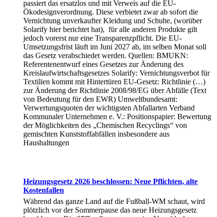
passiert das ersatzlos und mit Verweis auf die EU-
Ökodesignverordnung. Diese verbietet zwar ab sofort die
Vernichtung unverkaufter Kleidung und Schuhe, (worüber
Solarify hier berichtet hat), für alle anderen Produkte gilt
jedoch vorerst nur eine Transparenzpflicht. Die EU-
Umsetzungsfrist läuft im Juni 2027 ab, im selben Monat soll
das Gesetz verabschiedet werden. Quellen: BMUKN:
Referentenentwurf eines Gesetzes zur Änderung des
Kreislaufwirtschaftsgesetzes Solarify: Vernichtungsverbot für
Textilien kommt mit Hintertüren EU-Gesetz: Richtlinie (…)
zur Änderung der Richtlinie 2008/98/EG über Abfälle (Text
von Bedeutung für den EWR) Umweltbundesamt:
Verwertungsquoten der wichtigsten Abfallarten Verband
Kommunaler Unternehmen e. V.: Positionspapier: Bewertung
der Möglichkeiten des „Chemischen Recyclings“ von
gemischten Kunststoffabfällen insbesondere aus
Haushaltungen
Heizungsgesetz 2026 beschlossen: Neue Pflichten, alte
Kostenfallen
Während das ganze Land auf die Fußball-WM schaut, wird
plötzlich vor der Sommerpause das neue Heizungsgesetz