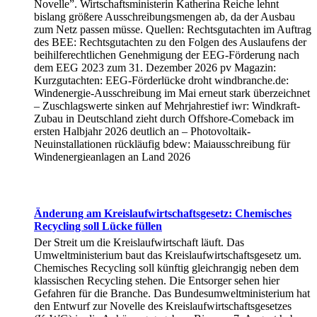
Novelle”. Wirtschaftsministerin Katherina Reiche lehnt
bislang größere Ausschreibungsmengen ab, da der Ausbau
zum Netz passen müsse. Quellen: Rechtsgutachten im Auftrag
des BEE: Rechtsgutachten zu den Folgen des Auslaufens der
beihilferechtlichen Genehmigung der EEG-Förderung nach
dem EEG 2023 zum 31. Dezember 2026 pv Magazin:
Kurzgutachten: EEG-Förderlücke droht windbranche.de:
Windenergie-Ausschreibung im Mai erneut stark überzeichnet
– Zuschlagswerte sinken auf Mehrjahrestief iwr: Windkraft-
Zubau in Deutschland zieht durch Offshore-Comeback im
ersten Halbjahr 2026 deutlich an – Photovoltaik-
Neuinstallationen rückläufig bdew: Maiausschreibung für
Windenergieanlagen an Land 2026
Änderung am Kreislaufwirtschaftsgesetz: Chemisches
Recycling soll Lücke füllen
Der Streit um die Kreislaufwirtschaft läuft. Das
Umweltministerium baut das Kreislaufwirtschaftsgesetz um.
Chemisches Recycling soll künftig gleichrangig neben dem
klassischen Recycling stehen. Die Entsorger sehen hier
Gefahren für die Branche. Das Bundesumweltministerium hat
den Entwurf zur Novelle des Kreislaufwirtschaftsgesetzes