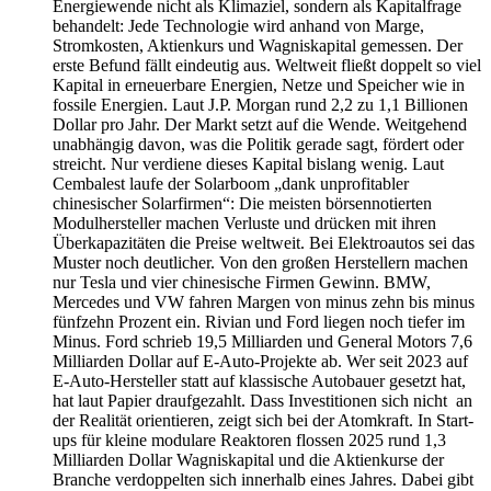
Energiewende nicht als Klimaziel, sondern als Kapitalfrage
behandelt: Jede Technologie wird anhand von Marge,
Stromkosten, Aktienkurs und Wagniskapital gemessen. Der
erste Befund fällt eindeutig aus. Weltweit fließt doppelt so viel
Kapital in erneuerbare Energien, Netze und Speicher wie in
fossile Energien. Laut J.P. Morgan rund 2,2 zu 1,1 Billionen
Dollar pro Jahr. Der Markt setzt auf die Wende. Weitgehend
unabhängig davon, was die Politik gerade sagt, fördert oder
streicht. Nur verdiene dieses Kapital bislang wenig. Laut
Cembalest laufe der Solarboom „dank unprofitabler
chinesischer Solarfirmen“: Die meisten börsennotierten
Modulhersteller machen Verluste und drücken mit ihren
Überkapazitäten die Preise weltweit. Bei Elektroautos sei das
Muster noch deutlicher. Von den großen Herstellern machen
nur Tesla und vier chinesische Firmen Gewinn. BMW,
Mercedes und VW fahren Margen von minus zehn bis minus
fünfzehn Prozent ein. Rivian und Ford liegen noch tiefer im
Minus. Ford schrieb 19,5 Milliarden und General Motors 7,6
Milliarden Dollar auf E-Auto-Projekte ab. Wer seit 2023 auf
E-Auto-Hersteller statt auf klassische Autobauer gesetzt hat,
hat laut Papier draufgezahlt. Dass Investitionen sich nicht an
der Realität orientieren, zeigt sich bei der Atomkraft. In Start-
ups für kleine modulare Reaktoren flossen 2025 rund 1,3
Milliarden Dollar Wagniskapital und die Aktienkurse der
Branche verdoppelten sich innerhalb eines Jahres. Dabei gibt