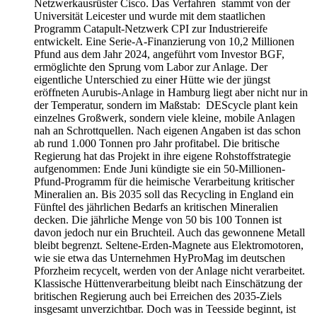
Netzwerkausrüster Cisco. Das Verfahren stammt von der
Universität Leicester und wurde mit dem staatlichen
Programm Catapult-Netzwerk CPI zur Industriereife
entwickelt. Eine Serie-A-Finanzierung von 10,2 Millionen
Pfund aus dem Jahr 2024, angeführt vom Investor BGF,
ermöglichte den Sprung vom Labor zur Anlage. Der
eigentliche Unterschied zu einer Hütte wie der jüngst
eröffneten Aurubis-Anlage in Hamburg liegt aber nicht nur in
der Temperatur, sondern im Maßstab: DEScycle plant kein
einzelnes Großwerk, sondern viele kleine, mobile Anlagen
nah an Schrottquellen. Nach eigenen Angaben ist das schon
ab rund 1.000 Tonnen pro Jahr profitabel. Die britische
Regierung hat das Projekt in ihre eigene Rohstoffstrategie
aufgenommen: Ende Juni kündigte sie ein 50-Millionen-
Pfund-Programm für die heimische Verarbeitung kritischer
Mineralien an. Bis 2035 soll das Recycling in England ein
Fünftel des jährlichen Bedarfs an kritischen Mineralien
decken. Die jährliche Menge von 50 bis 100 Tonnen ist
davon jedoch nur ein Bruchteil. Auch das gewonnene Metall
bleibt begrenzt. Seltene-Erden-Magnete aus Elektromotoren,
wie sie etwa das Unternehmen HyProMag im deutschen
Pforzheim recycelt, werden von der Anlage nicht verarbeitet.
Klassische Hüttenverarbeitung bleibt nach Einschätzung der
britischen Regierung auch bei Erreichen des 2035-Ziels
insgesamt unverzichtbar. Doch was in Teesside beginnt, ist