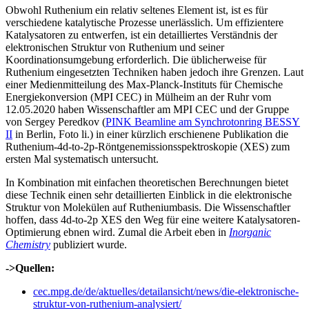
Obwohl Ruthenium ein relativ seltenes Element ist, ist es für
verschiedene katalytische Prozesse unerlässlich. Um effizientere
Katalysatoren zu entwerfen, ist ein detailliertes Verständnis der
elektronischen Struktur von Ruthenium und seiner
Koordinationsumgebung erforderlich. Die üblicherweise für
Ruthenium eingesetzten Techniken haben jedoch ihre Grenzen. Laut
einer Medienmitteilung des Max-Planck-Instituts für Chemische
Energiekonversion (MPI CEC) in Mülheim an der Ruhr vom
12.05.2020 haben Wissenschaftler am MPI CEC und der Gruppe
von Sergey Peredkov (
PINK Beamline am Synchrotonring BESSY
II
in Berlin, Foto li.) in einer kürzlich erschienene Publikation die
Ruthenium-4d-to-2p-Röntgenemissionsspektroskopie (XES) zum
ersten Mal systematisch untersucht.
In Kombination mit einfachen theoretischen Berechnungen bietet
diese Technik einen sehr detaillierten Einblick in die elektronische
Struktur von Molekülen auf Rutheniumbasis. Die Wissenschaftler
hoffen, dass 4d-to-2p XES den Weg für eine weitere Katalysatoren-
Optimierung ebnen wird. Zumal die Arbeit eben in
Inorganic
Chemistry
publiziert wurde.
->Quellen:
cec.mpg.de/de/aktuelles/detailansicht/news/die-elektronische-
struktur-von-ruthenium-analysiert/