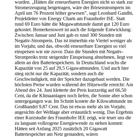
wurden. „Hätten die erneuerbaren Energien nicht so stark zur
Stromerzeugung beigetragen, wäre der Börsenstrompreis im
April um 76 Prozent höher gewesen”, sagt Leonhard Gandhi,
Projektleiter von Energy Charts am Fraunhofer ISE. Statt
rund 69 Euro hätte die Megawattstunde damit gut 120 Euro
gekostet. Bemerkenswert ist auch die folgende Entwicklung:
Zwischen Januar und Juni gab es rund 300 Stunden mit
Negativ-Strompreis. Das ist immerhin ein Viertel weniger als
im Vorjahr, und das, obwohl erneuerbare Energien so viel
einspeisen wie nie zuvor. Dass die Stunden mit Negativ-
Strompreiks trotz steigender Einspeisung abnehmen, liegt vor
allem an den Batteriespeichern. In Deutschland wuchs die
Kapazität von 25 auf 29,5 Gigawattstunden. Und auch hier
stieg nicht nur die Kapazität, sondern auch die
Geschwindigkeit, mit der Speicher dazugebaut werden. Die
höchsten Preise wurden während der Hitzewelle erreicht: Am
Abend des 24. Juni kletterte der Preis kurzzeitig auf 66,50
Cent, da die Klimaanlagen noch liefen, die Sonne aber schon
untergegangen war. Im Schnitt kostete die Kilowattstunde im
Großhandel 9,87 Cent. Das ist etwas mehr als im Vorjahr,
angesichts der Weltlage aber erstaunlich wenig. Das Ergebnis
einer Kurzstudie des Fraunhofer IEE zeigt, wie teuer uns die
zu langsam vollzogene Energiewende zu stehen kommt:
Hätten seit Anfang 2025 zusätzlich 20 Gigawatt
Batteriespeicher am Netz gestanden, wären