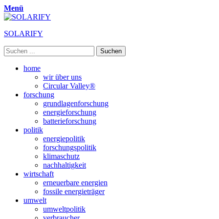
Menü
SOLARIFY
Suchen
nach:
Primäres
Zum
home
Inhalt
wir über uns
Menü
springen
Circular Valley®
forschung
grundlagenforschung
energieforschung
batterieforschung
politik
energiepolitik
forschungspolitik
klimaschutz
nachhaltigkeit
wirtschaft
erneuerbare energien
fossile energieträger
umwelt
umweltpolitik
verbraucher