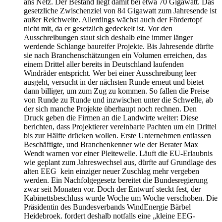
ans Netz. Der Bestand liegt damit bei etwa 70 Gigawatt. Das
gesetzliche Zwischenziel von 84 Gigawatt zum Jahresende ist
außer Reichweite. Allerdings wächst auch der Fördertopf
nicht mit, da er gesetzlich gedeckelt ist. Vor den
Ausschreibungen staut sich deshalb eine immer länger
werdende Schlange baureifer Projekte. Bis Jahresende dürfte
sie nach Branchenschätzungen ein Volumen erreichen, das
einem Drittel aller bereits in Deutschland laufenden
Windräder entspricht. Wer bei einer Ausschreibung leer
ausgeht, versucht in der nächsten Runde erneut und bietet
dann billiger, um zum Zug zu kommen. So fallen die Preise
von Runde zu Runde und inzwischen unter die Schwelle, ab
der sich manche Projekte überhaupt noch rechnen. Den
Druck geben die Firmen an die Landwirte weiter: Diese
berichten, dass Projektierer vereinbarte Pachten um ein Drittel
bis zur Hälfte drücken wollen. Erste Unternehmen entlassen
Beschäftigte, und Branchenkenner wie der Berater Max
Wendt warnen vor einer Pleitewelle. Läuft die EU-Erlaubnis
wie geplant zum Jahreswechsel aus, dürfte auf Grundlage des
alten EEG kein einziger neuer Zuschlag mehr vergeben
werden. Ein Nachfolgegesetz bereitet die Bundesregierung
zwar seit Monaten vor. Doch der Entwurf steckt fest, der
Kabinettsbeschluss wurde Woche um Woche verschoben. Die
Präsidentin des Bundesverbands WindEnergie Bärbel
Heidebroek. fordert deshalb notfalls eine „kleine EEG-