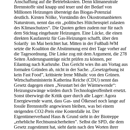
Anschaffung auf die Betriebskosten. Denn klimaneutrale
Brennstoffe sind knapp und teuer und der Bedarf von
Millionen Heizungen übersteigt das Biogas-Potenzial
deutlich. Kirsten Nölke, Vorständin des Ökostromanbieters
Naturstrom, nennt das ein „politisches Hütchenspiel zulasten
des Klimaschutzes“. Die Quoten gelten zudem nur für nach
dem Stichtag eingebaute Heizungen. Eine Lücke, die einen
direkten Kaufanreiz für Gas-Heizungen schafft, über den
Solarify im Mai berichtet hat. Mitten in der Fußball-WM
setzte die Koalition die Abstimmung erst drei Tage vorher auf
die Tagesordnung. Die Linke zog mit dem Argument, die 278
Seiten Änderungsanträge nicht prüfen zu können, per
Eilantrag nach Karlsruhe. Das Gericht wies ihn am Vortag aus
formalen Gründen ab, nicht in der Sache. „Gesetzgebung ist
kein Fast Food”, kritisierte Irene Mihalic von den Grünen.
Wirtschaftsministerin Katherina Reiche (CDU) nennt das
Gesetz dagegen einen „Neustart bei der Wärmewende“:
Heizungszwänge würden durch Technologieoffenheit ersetzt.
Sonst überwiegt die Kritik quer durch alle Lager: Agora
Energiewende warnt, dass Gas- und Ölkessel noch lange auf
fossile Brennstoffe angewiesen bleiben, was bei einem
steigenden CO2-Preis eine Kostenfalle ist. Der
Eigentümerverband Haus & Grund sieht in der Biotreppe
„erhebliche Rechtsunsicherheiten”. Selbst die SPD, die dem
Gesetz zugestimmt hat, sieht darin nach den Worten ihrer