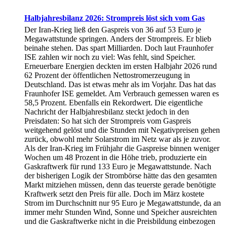
Halbjahresbilanz 2026: Strompreis löst sich vom Gas
Der Iran-Krieg ließ den Gaspreis von 36 auf 53 Euro je
Megawattstunde springen. Anders der Strompreis. Er blieb
beinahe stehen. Das spart Milliarden. Doch laut Fraunhofer
ISE zahlen wir noch zu viel: Was fehlt, sind Speicher.
Erneuerbare Energien deckten im ersten Halbjahr 2026 rund
62 Prozent der öffentlichen Nettostromerzeugung in
Deutschland. Das ist etwas mehr als im Vorjahr. Das hat das
Fraunhofer ISE gemeldet. Am Verbrauch gemessen waren es
58,5 Prozent. Ebenfalls ein Rekordwert. Die eigentliche
Nachricht der Halbjahresbilanz steckt jedoch in den
Preisdaten: So hat sich der Strompreis vom Gaspreis
weitgehend gelöst und die Stunden mit Negativpreisen gehen
zurück, obwohl mehr Solarstrom im Netz war als je zuvor.
Als der Iran-Krieg im Frühjahr die Gaspreise binnen weniger
Wochen um 48 Prozent in die Höhe trieb, produzierte ein
Gaskraftwerk für rund 133 Euro je Megawattstunde. Nach
der bisherigen Logik der Strombörse hätte das den gesamten
Markt mitziehen müssen, denn das teuerste gerade benötigte
Kraftwerk setzt den Preis für alle. Doch im März kostete
Strom im Durchschnitt nur 95 Euro je Megawattstunde, da an
immer mehr Stunden Wind, Sonne und Speicher ausreichten
und die Gaskraftwerke nicht in die Preisbildung einbezogen