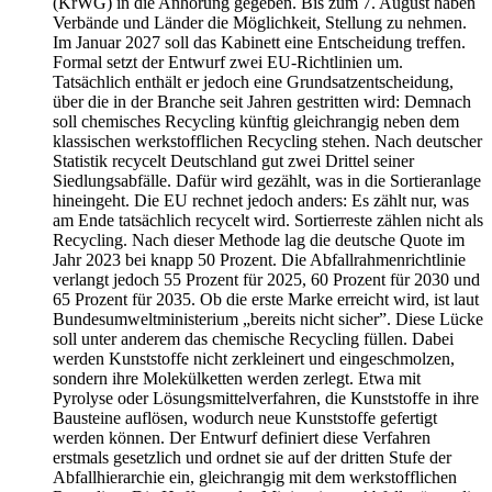
(KrWG) in die Anhörung gegeben. Bis zum 7. August haben
Verbände und Länder die Möglichkeit, Stellung zu nehmen.
Im Januar 2027 soll das Kabinett eine Entscheidung treffen.
Formal setzt der Entwurf zwei EU-Richtlinien um.
Tatsächlich enthält er jedoch eine Grundsatzentscheidung,
über die in der Branche seit Jahren gestritten wird: Demnach
soll chemisches Recycling künftig gleichrangig neben dem
klassischen werkstofflichen Recycling stehen. Nach deutscher
Statistik recycelt Deutschland gut zwei Drittel seiner
Siedlungsabfälle. Dafür wird gezählt, was in die Sortieranlage
hineingeht. Die EU rechnet jedoch anders: Es zählt nur, was
am Ende tatsächlich recycelt wird. Sortierreste zählen nicht als
Recycling. Nach dieser Methode lag die deutsche Quote im
Jahr 2023 bei knapp 50 Prozent. Die Abfallrahmenrichtlinie
verlangt jedoch 55 Prozent für 2025, 60 Prozent für 2030 und
65 Prozent für 2035. Ob die erste Marke erreicht wird, ist laut
Bundesumweltministerium „bereits nicht sicher”. Diese Lücke
soll unter anderem das chemische Recycling füllen. Dabei
werden Kunststoffe nicht zerkleinert und eingeschmolzen,
sondern ihre Molekülketten werden zerlegt. Etwa mit
Pyrolyse oder Lösungsmittelverfahren, die Kunststoffe in ihre
Bausteine auflösen, wodurch neue Kunststoffe gefertigt
werden können. Der Entwurf definiert diese Verfahren
erstmals gesetzlich und ordnet sie auf der dritten Stufe der
Abfallhierarchie ein, gleichrangig mit dem werkstofflichen