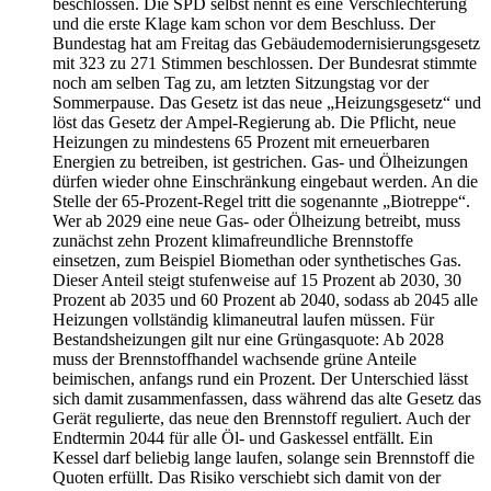
beschlossen. Die SPD selbst nennt es eine Verschlechterung
und die erste Klage kam schon vor dem Beschluss. Der
Bundestag hat am Freitag das Gebäudemodernisierungsgesetz
mit 323 zu 271 Stimmen beschlossen. Der Bundesrat stimmte
noch am selben Tag zu, am letzten Sitzungstag vor der
Sommerpause. Das Gesetz ist das neue „Heizungsgesetz“ und
löst das Gesetz der Ampel-Regierung ab. Die Pflicht, neue
Heizungen zu mindestens 65 Prozent mit erneuerbaren
Energien zu betreiben, ist gestrichen. Gas- und Ölheizungen
dürfen wieder ohne Einschränkung eingebaut werden. An die
Stelle der 65-Prozent-Regel tritt die sogenannte „Biotreppe“.
Wer ab 2029 eine neue Gas- oder Ölheizung betreibt, muss
zunächst zehn Prozent klimafreundliche Brennstoffe
einsetzen, zum Beispiel Biomethan oder synthetisches Gas.
Dieser Anteil steigt stufenweise auf 15 Prozent ab 2030, 30
Prozent ab 2035 und 60 Prozent ab 2040, sodass ab 2045 alle
Heizungen vollständig klimaneutral laufen müssen. Für
Bestandsheizungen gilt nur eine Grüngasquote: Ab 2028
muss der Brennstoffhandel wachsende grüne Anteile
beimischen, anfangs rund ein Prozent. Der Unterschied lässt
sich damit zusammenfassen, dass während das alte Gesetz das
Gerät regulierte, das neue den Brennstoff reguliert. Auch der
Endtermin 2044 für alle Öl- und Gaskessel entfällt. Ein
Kessel darf beliebig lange laufen, solange sein Brennstoff die
Quoten erfüllt. Das Risiko verschiebt sich damit von der