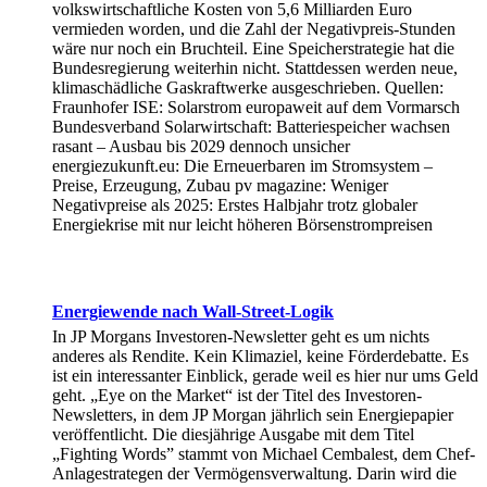
volkswirtschaftliche Kosten von 5,6 Milliarden Euro
vermieden worden, und die Zahl der Negativpreis-Stunden
wäre nur noch ein Bruchteil. Eine Speicherstrategie hat die
Bundesregierung weiterhin nicht. Stattdessen werden neue,
klimaschädliche Gaskraftwerke ausgeschrieben. Quellen:
Fraunhofer ISE: Solarstrom europaweit auf dem Vormarsch
Bundesverband Solarwirtschaft: Batteriespeicher wachsen
rasant – Ausbau bis 2029 dennoch unsicher
energiezukunft.eu: Die Erneuerbaren im Stromsystem –
Preise, Erzeugung, Zubau pv magazine: Weniger
Negativpreise als 2025: Erstes Halbjahr trotz globaler
Energiekrise mit nur leicht höheren Börsenstrompreisen
Energiewende nach Wall-Street-Logik
In JP Morgans Investoren-Newsletter geht es um nichts
anderes als Rendite. Kein Klimaziel, keine Förderdebatte. Es
ist ein interessanter Einblick, gerade weil es hier nur ums Geld
geht. „Eye on the Market“ ist der Titel des Investoren-
Newsletters, in dem JP Morgan jährlich sein Energiepapier
veröffentlicht. Die diesjährige Ausgabe mit dem Titel
„Fighting Words” stammt von Michael Cembalest, dem Chef-
Anlagestrategen der Vermögensverwaltung. Darin wird die