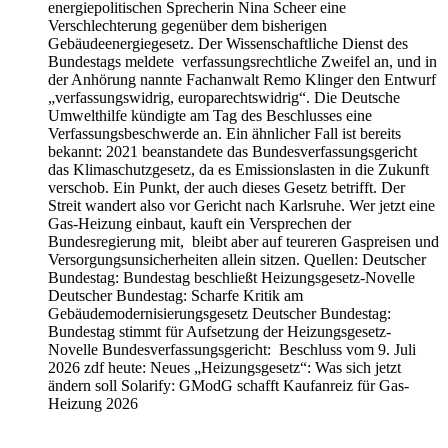
energiepolitischen Sprecherin Nina Scheer eine
Verschlechterung gegenüber dem bisherigen
Gebäudeenergiegesetz. Der Wissenschaftliche Dienst des
Bundestags meldete verfassungsrechtliche Zweifel an, und in
der Anhörung nannte Fachanwalt Remo Klinger den Entwurf
„verfassungswidrig, europarechtswidrig“. Die Deutsche
Umwelthilfe kündigte am Tag des Beschlusses eine
Verfassungsbeschwerde an. Ein ähnlicher Fall ist bereits
bekannt: 2021 beanstandete das Bundesverfassungsgericht
das Klimaschutzgesetz, da es Emissionslasten in die Zukunft
verschob. Ein Punkt, der auch dieses Gesetz betrifft. Der
Streit wandert also vor Gericht nach Karlsruhe. Wer jetzt eine
Gas-Heizung einbaut, kauft ein Versprechen der
Bundesregierung mit, bleibt aber auf teureren Gaspreisen und
Versorgungsunsicherheiten allein sitzen. Quellen: Deutscher
Bundestag: Bundestag beschließt Heizungsgesetz-Novelle
Deutscher Bundestag: Scharfe Kritik am
Gebäudemodernisierungsgesetz Deutscher Bundestag:
Bundestag stimmt für Aufsetzung der Heizungsgesetz-
Novelle Bundesverfassungsgericht: Beschluss vom 9. Juli
2026 zdf heute: Neues „Heizungsgesetz“: Was sich jetzt
ändern soll Solarify: GModG schafft Kaufanreiz für Gas-
Heizung 2026