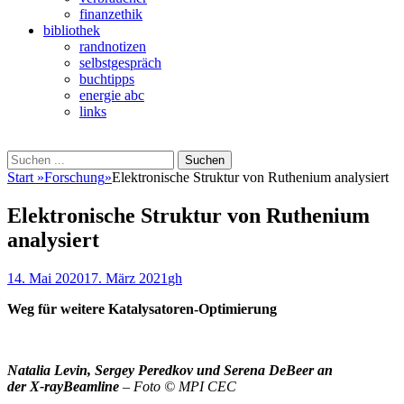
finanzethik
bibliothek
randnotizen
selbstgespräch
buchtipps
energie abc
links
Suchen
Suchen
nach:
Start
»
Forschung
»
Elektronische Struktur von Ruthenium analysiert
Elektronische Struktur von Ruthenium
analysiert
Veröffentlicht
Autor
14. Mai 2020
17. März 2021
gh
am
Weg für weitere Katalysatoren-Optimierung
Natalia Levin, Sergey Peredkov und Serena DeBeer an
der X-rayBeamline
– Foto © MPI CEC