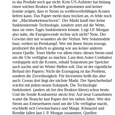
es das Produkt noch gar nicht: Kein US-Anbieter hat bislang
einen solchen Reaktor in Betrieb genommen und keiner
konnte zeigen, dass er Strom zu wettbewerbsfähigen Kosten
liefern kann. Das Papier merkt dazu trocken an, es fehle noch
der „Machbarkeitsnachweis”. Der Markt kauft hier keine
funktionierende Technologie, sondern setzt auf die Wette,
dass sie eines Tages funktionieren könnte. Legt J.P. Morgan
also nahe, die Energiewende rechne sich nicht? Nein. Der
Gewinn sitzt nur woanders als der Verlust. Wer Solarmodule
baut, verliert im Preiskampf. Wer mit ihnen Strom erzeugt,
produziert ihn jedoch so günstig wie aus keiner anderen
neuen Quelle. Teuer bleibe vor allem eines: diesen Strom rund
um die Uhr verfügbar zu machen. Laut dem Autor Cembalest
verdoppeln sich die Kosten, sobald Solarstrom per Speicher
auch nachts und im Winter fließen soll. Das ist der eigentliche
Befund des Papiers: Nicht die Erzeugung ist das Problem,
sondern die Zuverlässigkeit. Für Investoren heißt das aber
auch: Genau dort liegt der nächste Markt. Der Speicherbedarf
wächst mit jedem neuen Solarpark. Die Technologie
funktioniert (anders als bei den Reaktor-Ideen) schon heute.
Und die fossile Konkurrenz steckt fest: Auf neue Gasturbinen
wartet die Branche laut Papier drei bis sieben Jahre. Wer den
Strom aus Erneuerbaren rund um die Uhr verfügbar macht,
erschließt sich Gewinnchance und Marge. Klimaziel und
Rendite fallen laut J. P. Morgan zusammen. Quellen: