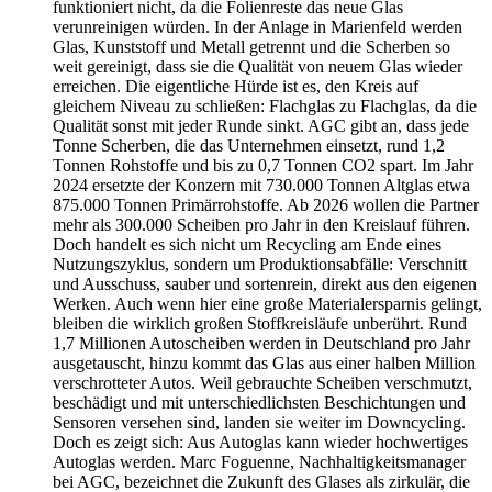
funktioniert nicht, da die Folienreste das neue Glas
verunreinigen würden. In der Anlage in Marienfeld werden
Glas, Kunststoff und Metall getrennt und die Scherben so
weit gereinigt, dass sie die Qualität von neuem Glas wieder
erreichen. Die eigentliche Hürde ist es, den Kreis auf
gleichem Niveau zu schließen: Flachglas zu Flachglas, da die
Qualität sonst mit jeder Runde sinkt. AGC gibt an, dass jede
Tonne Scherben, die das Unternehmen einsetzt, rund 1,2
Tonnen Rohstoffe und bis zu 0,7 Tonnen CO2 spart. Im Jahr
2024 ersetzte der Konzern mit 730.000 Tonnen Altglas etwa
875.000 Tonnen Primärrohstoffe. Ab 2026 wollen die Partner
mehr als 300.000 Scheiben pro Jahr in den Kreislauf führen.
Doch handelt es sich nicht um Recycling am Ende eines
Nutzungszyklus, sondern um Produktionsabfälle: Verschnitt
und Ausschuss, sauber und sortenrein, direkt aus den eigenen
Werken. Auch wenn hier eine große Materialersparnis gelingt,
bleiben die wirklich großen Stoffkreisläufe unberührt. Rund
1,7 Millionen Autoscheiben werden in Deutschland pro Jahr
ausgetauscht, hinzu kommt das Glas aus einer halben Million
verschrotteter Autos. Weil gebrauchte Scheiben verschmutzt,
beschädigt und mit unterschiedlichsten Beschichtungen und
Sensoren versehen sind, landen sie weiter im Downcycling.
Doch es zeigt sich: Aus Autoglas kann wieder hochwertiges
Autoglas werden. Marc Foguenne, Nachhaltigkeitsmanager
bei AGC, bezeichnet die Zukunft des Glases als zirkulär, die