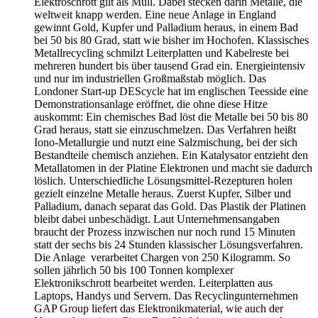
Elektroschrott gilt als Müll. Dabei stecken darin Metalle, die
weltweit knapp werden. Eine neue Anlage in England
gewinnt Gold, Kupfer und Palladium heraus, in einem Bad
bei 50 bis 80 Grad, statt wie bisher im Hochofen. Klassisches
Metallrecycling schmilzt Leiterplatten und Kabelreste bei
mehreren hundert bis über tausend Grad ein. Energieintensiv
und nur im industriellen Großmaßstab möglich. Das
Londoner Start-up DEScycle hat im englischen Teesside eine
Demonstrationsanlage eröffnet, die ohne diese Hitze
auskommt: Ein chemisches Bad löst die Metalle bei 50 bis 80
Grad heraus, statt sie einzuschmelzen. Das Verfahren heißt
Iono-Metallurgie und nutzt eine Salzmischung, bei der sich
Bestandteile chemisch anziehen. Ein Katalysator entzieht den
Metallatomen in der Platine Elektronen und macht sie dadurch
löslich. Unterschiedliche Lösungsmittel-Rezepturen holen
gezielt einzelne Metalle heraus. Zuerst Kupfer, Silber und
Palladium, danach separat das Gold. Das Plastik der Platinen
bleibt dabei unbeschädigt. Laut Unternehmensangaben
braucht der Prozess inzwischen nur noch rund 15 Minuten
statt der sechs bis 24 Stunden klassischer Lösungsverfahren.
Die Anlage verarbeitet Chargen von 250 Kilogramm. So
sollen jährlich 50 bis 100 Tonnen komplexer
Elektronikschrott bearbeitet werden. Leiterplatten aus
Laptops, Handys und Servern. Das Recyclingunternehmen
GAP Group liefert das Elektronikmaterial, wie auch der