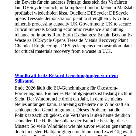
ein Beweis für ein anderes Prinzip: dass sich das Verfahren
laut DEScycle einfach, unkompliziert und in kleinem Maßstab
profitabel wiederholen lässt. Quellen: DEScycle: DEScycle
opens Teesside demonstration plant to strengthen UK critical
minerals processing capacity UK Government: UK to secure
critical minerals boosting economic resilience and cutting
reliance on imports Rare Earth Exchanges: Britain Bets on E-
Waste as DEScycle Opens Teesside Metals Recovery Plant
Chemical Engineering: DEScycle opens demonstration plant
for critical materials recovery from e-waste in U.K.
Windkraft trotz Rekord-Genehmigungen vor dem
Stillstand
Ende 2026 läuft die EU-Genehmigung für Ökostrom-
Förderung aus. Ein neues Nachfolgegesetz ist bislang nicht in
Sicht. Der Windbranche droht ein Jahr, in dem sie nichts
Neues anfangen kann. Jahrelang scheiterte die Windkraft an
schleppenden Genehmigungen. Dieses Problem hat die
Politik tatsächlich gelöst, die Verfahren laufen heute deutlich
schneller. Die Halbjahresbilanz der Branche bestätigt dieses
Muster: So viele Windräder wie nie zuvor wurden genehmigt,
doch im ersten Halbjahr gingen netto nur rund zwei Gigawatt