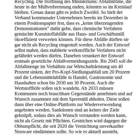
Recycling. Die Hoffnung des Ministeriums: Abfallströme, die
heute in der Müllverbrennung enden, könnten so im Kreislauf
bleiben. Genau daran gibt es jedoch Zweifel. So hielt der
Verband kommunaler Unternehmen bereits im Dezember in
einem Positionspapier fest, dass es „keine überzeugenden
Demonstrationen” dafür gebe, dass chemische Verfahren
gemischte Kunststoffabfälle aus Haus- und Geschäftsmüll
ökoeffizient verwerten können. Für diese Abfälle dürften sie
gar nicht als Recycling eingestuft werden. Auch der Entwurf
selbst mahnt, dass etablierte werkstoffliche Verfahren nicht
gefährdet werden dürfen. Daneben verankert der Entwurf
erstmals gesetzliche Abfallvermeidungsziele. Bis 2045 soll die
Abfallmenge im Verhältnis zur Wirtschaftsleistung um 40
Prozent sinken, der Pro-Kopf-Siedlungsabfall um 20 Prozent
und die Lebensmittelabfälle in Handel, Gastronomie und
Haushalten schon bis 2030 um 30 Prozent. Auch die
Wertstoffhöfe sollen sich wandeln. Ab 2033 müssen
Kommunen noch brauchbare Gegenstände annehmen und auf
Wunsch zusammen mit dem Sperrmüll abholen. Diese sollen
dann über eine Online-Plattform zur Wiederverwendung
angeboten werden. Sanktionen sind an keines der Ziele
geknüpft, sodass dies als Wunsch verstanden werden kann,
nicht als Gesetz mit Pflichten. Gestrichen wird dagegen die
Obhutspflicht, die seit 2020 die Vernichtung unverkaufter
Neuware eindämmen sollte. So wie es aktuell aussieht,