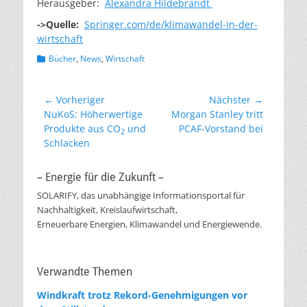
Herausgeber:
Alexandra Hildebrandt
->Quelle:
Springer.com/de/klimawandel-in-der-
wirtschaft
Kategorien
Bücher
,
News
,
Wirtschaft
Beitragsnavigation
← Vorheriger
Nächster →
Vorheriger
Nächster
NuKoS: Höherwertige
Morgan Stanley tritt
Beitrag:
Beitrag:
Produkte aus CO
und
PCAF-Vorstand bei
2
Schlacken
– Energie für die Zukunft –
SOLARIFY, das unabhängige Informationsportal für
Nachhaltigkeit, Kreislaufwirtschaft,
Erneuerbare Energien, Klimawandel und Energiewende.
Verwandte Themen
Windkraft trotz Rekord-Genehmigungen vor