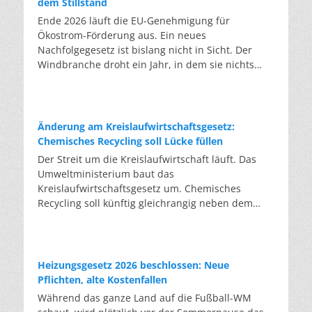
dem Stillstand
Ende 2026 läuft die EU-Genehmigung für
Ökostrom-Förderung aus. Ein neues
Nachfolgegesetz ist bislang nicht in Sicht. Der
Windbranche droht ein Jahr, in dem sie nichts
Neues anfangen kann. Jahrelang scheiterte die
Windkraft an schleppenden Genehmigungen.
Dieses Problem hat die Politik tatsächlich gelöst,
die Verfahren laufen heute deutlich schneller. Die
Änderung am Kreislaufwirtschaftsgesetz:
Halbjahresbilanz der Branche bestätigt dieses
Chemisches Recycling soll Lücke füllen
Muster: So viele Windräder wie nie zuvor wurden
Der Streit um die Kreislaufwirtschaft läuft. Das
genehmigt, doch im ersten Halbjahr gingen netto
Umweltministerium baut das
nur rund zwei Gigawatt ans Netz. Der Bestand
Kreislaufwirtschaftsgesetz um. Chemisches
liegt damit bei etwa 70 Gigawatt. Das gesetzliche
Recycling soll künftig gleichrangig neben dem
Zwischenziel von 84 Gigawatt zum Jahresende ist
klassischen Recycling stehen. Die Entsorger sehen
außer Reichweite. Allerdings wächst auch der
hier Gefahren für die Branche. Das
Fördertopf nicht mit, da er gesetzlich gedeckelt
Bundesumweltministerium hat den Entwurf zur
ist. Vor den Ausschreibungen staut sich deshalb
Novelle des Kreislaufwirtschaftsgesetzes (KrWG)
Heizungsgesetz 2026 beschlossen: Neue
eine immer länger werdende Schlange baureifer
in die Anhörung gegeben. Bis zum 7. August
Pflichten, alte Kostenfallen
Projekte. Bis Jahresende dürfte sie nach
haben Verbände und Länder die Möglichkeit,
Während das ganze Land auf die Fußball-WM
Branchenschätzungen ein Volumen erreichen, das
Stellung zu nehmen. Im Januar 2027 soll das