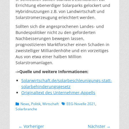
Errichtung ebenerdiger Solarparks gelockert und
Hybridnutzungen z.B. von Landwirtschaft und
Solarstromerzeugung erleichtert werden.
Sollten sich die angesprochenen Landes- und
Bundespolitiker nicht zu den geforderten
Nachbesserungen bewegen lassen,
prognostizieren Marktforscher einen Schaden in
zweistelliger Milliardenhöhe und ein vorzeitiges
Aus von etwa einer halben Million
Solarstromanlagen.
->Quelle und weitere Informationen:
Solarwirtschaft.de/solarbeschleunigungs-statt-
solarbehinderungsgesetz
Originaltext des Unternehmer-Appells
Kategorien
Schlagworte
News
,
Politik
,
Wirtschaft
EEG-Novelle 2021
,
Solarbranche
Beitragsnavigation
← Vorheriger
Nächster →