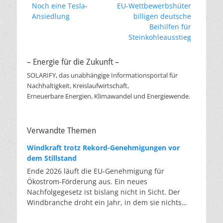
Vorheriger
Nächster
Noch eine Tesla-
EU-Wettbewerbshüter
Beitrag:
Beitrag:
Ansiedlung
billigen deutsche
Beihilfen für
Steinkohleausstieg
– Energie für die Zukunft –
SOLARIFY, das unabhängige Informationsportal für
Nachhaltigkeit, Kreislaufwirtschaft,
Erneuerbare Energien, Klimawandel und Energiewende.
Verwandte Themen
Windkraft trotz Rekord-Genehmigungen vor
dem Stillstand
Ende 2026 läuft die EU-Genehmigung für
Ökostrom-Förderung aus. Ein neues
Nachfolgegesetz ist bislang nicht in Sicht. Der
Windbranche droht ein Jahr, in dem sie nichts
Neues anfangen kann. Jahrelang scheiterte die