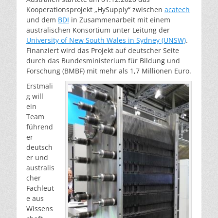
Kooperationsprojekt „HySupply“ zwischen
acatech
und dem
BDI
in Zusammenarbeit mit einem
australischen Konsortium unter Leitung der
University of New South Wales in Sydney (UNSW)
.
Finanziert wird das Projekt auf deutscher Seite
durch das Bundesministerium für Bildung und
Forschung (BMBF) mit mehr als 1,7 Millionen Euro.
Erstmali
g will
ein
Team
führend
er
deutsch
er und
australis
cher
Fachleut
e aus
Wissens