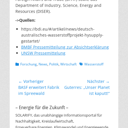
Department of Industry, Science, Energy and
Resources (DISER).
->Quellen:
https://bdi.eu/#/artikel/news/deutsch-
australisches-wasserstoffprojekt-hysupply-
gestartet/
BMBF Pressemitteilung zur Absichtserklärung
UNSW Pressemittelung
Kategorien
Schlagworte
Forschung
,
News
,
Politik
,
Wirtschaft
Wasserstoff
Beitragsnavigation
← Vorheriger
Nächster →
Vorheriger
Nächster
BASF erweitert Fabrik
Guterres: „Unser Planet
Beitrag:
Beitrag:
im Spreewald
ist kaputt!“
– Energie für die Zukunft –
SOLARIFY, das unabhängige Informationsportal für
Nachhaltigkeit, Kreislaufwirtschaft,
Erneuerbare Energien, Klimawandel und Energiewende.