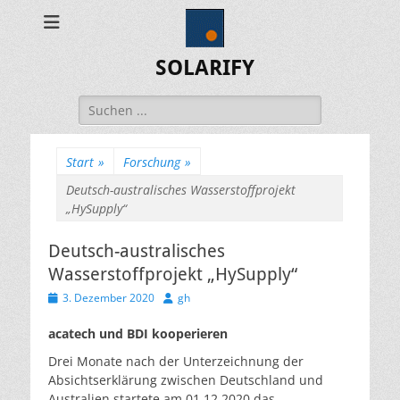
SOLARIFY
Suchen
nach:
Start
»
Forschung
»
Deutsch-australisches Wasserstoffprojekt
„HySupply“
Deutsch-australisches
Wasserstoffprojekt „HySupply“
Veröffentlicht
Autor
3. Dezember 2020
gh
am
acatech und BDI kooperieren
Drei Monate nach der Unterzeichnung der
Absichtserklärung zwischen Deutschland und
Australien startete am 01.12.2020 das