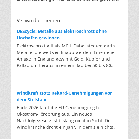
Verwandte Themen
DEScycle: Metalle aus Elektroschrott ohne
Hochofen gewinnen
Elektroschrott gilt als Müll. Dabei stecken darin
Metalle, die weltweit knapp werden. Eine neue
Anlage in England gewinnt Gold, Kupfer und
Palladium heraus, in einem Bad bei 50 bis 80
Grad, statt wie bisher im Hochofen. Klassisches
Metallrecycling schmilzt Leiterplatten und
Kabelreste bei mehreren hundert bis über
tausend Grad ein. Energieintensiv und nur im
Windkraft trotz Rekord-Genehmigungen vor
industriellen Großmaßstab möglich. Das Londoner
dem Stillstand
Start-up DEScycle hat im englischen Teesside eine
Ende 2026 läuft die EU-Genehmigung für
Demonstrationsanlage eröffnet, die ohne diese
Ökostrom-Förderung aus. Ein neues
Hitze auskommt: Ein chemisches Bad löst die
Nachfolgegesetz ist bislang nicht in Sicht. Der
Metalle bei 50 bis 80 Grad heraus, statt sie
Windbranche droht ein Jahr, in dem sie nichts
einzuschmelzen. Das Verfahren heißt Iono-
Neues anfangen kann. Jahrelang scheiterte die
Metallurgie und nutzt eine Salzmischung, bei der