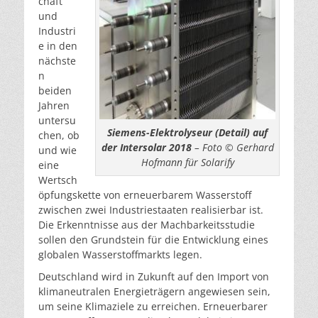
chaft
und
Industri
e in den
nächste
n
beiden
Jahren
untersu
Siemens-Elektrolyseur (Detail) auf
chen, ob
der Intersolar 2018
– Foto © Gerhard
und wie
Hofmann für Solarify
eine
Wertsch
öpfungskette von erneuerbarem Wasserstoff
zwischen zwei Industriestaaten realisierbar ist.
Die Erkenntnisse aus der Machbarkeitsstudie
sollen den Grundstein für die Entwicklung eines
globalen Wasserstoffmarkts legen.
Deutschland wird in Zukunft auf den Import von
klimaneutralen Energieträgern angewiesen sein,
um seine Klimaziele zu erreichen. Erneuerbarer