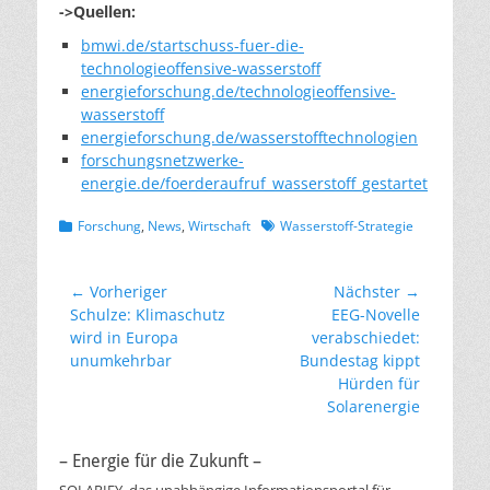
->Quellen:
bmwi.de/startschuss-fuer-die-
technologieoffensive-wasserstoff
energieforschung.de/technologieoffensive-
wasserstoff
energieforschung.de/wasserstofftechnologien
forschungsnetzwerke-
energie.de/foerderaufruf_wasserstoff_gestartet
Kategorien
Schlagworte
Forschung
,
News
,
Wirtschaft
Wasserstoff-Strategie
Beitragsnavigation
← Vorheriger
Nächster →
Vorheriger
Nächster
Schulze: Klimaschutz
EEG-Novelle
Beitrag:
Beitrag:
wird in Europa
verabschiedet:
unumkehrbar
Bundestag kippt
Hürden für
Solarenergie
– Energie für die Zukunft –