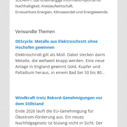
SOLARIFY, das unabhängige Informationsportal für
Nachhaltigkeit, Kreislaufwirtschaft,
Erneuerbare Energien, Klimawandel und Energiewende.
Verwandte Themen
DEScycle: Metalle aus Elektroschrott ohne
Hochofen gewinnen
Elektroschrott gilt als Müll. Dabei stecken darin
Metalle, die weltweit knapp werden. Eine neue
Anlage in England gewinnt Gold, Kupfer und
Palladium heraus, in einem Bad bei 50 bis 80
Grad, statt wie bisher im Hochofen. Klassisches
Metallrecycling schmilzt Leiterplatten und
Kabelreste bei mehreren hundert bis über
tausend Grad ein. Energieintensiv und nur im
Windkraft trotz Rekord-Genehmigungen vor
industriellen Großmaßstab möglich. Das Londoner
dem Stillstand
Start-up DEScycle hat im englischen Teesside eine
Ende 2026 läuft die EU-Genehmigung für
Demonstrationsanlage eröffnet, die ohne diese
Ökostrom-Förderung aus. Ein neues
Hitze auskommt: Ein chemisches Bad löst die
Nachfolgegesetz ist bislang nicht in Sicht. Der
Metalle bei 50 bis 80 Grad heraus, statt sie