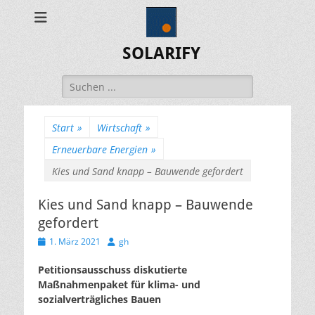
SOLARIFY
Suchen
nach:
Start
»
Wirtschaft
»
Erneuerbare Energien
»
Kies und Sand knapp – Bauwende gefordert
Kies und Sand knapp – Bauwende
gefordert
Veröffentlicht
Autor
1. März 2021
gh
am
Petitionsausschuss diskutierte
Maßnahmenpaket für klima- und
sozialverträgliches Bauen