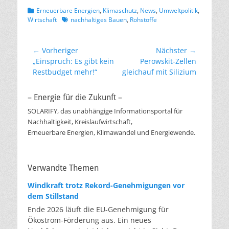
Kategorien
Erneuerbare Energien
,
Klimaschutz
,
News
,
Umweltpolitik
,
Schlagworte
Wirtschaft
nachhaltiges Bauen
,
Rohstoffe
Beitragsnavigation
← Vorheriger
Nächster →
Vorheriger
Nächster
„Einspruch: Es gibt kein
Perowskit-Zellen
Beitrag:
Beitrag:
Restbudget mehr!“
gleichauf mit Silizium
– Energie für die Zukunft –
SOLARIFY, das unabhängige Informationsportal für
Nachhaltigkeit, Kreislaufwirtschaft,
Erneuerbare Energien, Klimawandel und Energiewende.
Verwandte Themen
Windkraft trotz Rekord-Genehmigungen vor
dem Stillstand
Ende 2026 läuft die EU-Genehmigung für
Ökostrom-Förderung aus. Ein neues