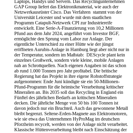
Laptops, Handys und Servern. Das Recyclingunternehmen
GAP Group liefert das Elektronikmaterial, wie auch der
Netzwerkausrüster Cisco. Das Verfahren stammt von der
Universität Leicester und wurde mit dem staatlichen
Programm Catapult-Netzwerk CPI zur Industriereife
entwickelt. Eine Serie-A-Finanzierung von 10,2 Millionen
Pfund aus dem Jahr 2024, angeführt vom Investor BGF,
ermöglichte den Sprung vom Labor zur Anlage. Der
eigentliche Unterschied zu einer Hütte wie der jüngst
eröffneten Aurubis-Anlage in Hamburg liegt aber nicht nur in
der Temperatur, sondern im Maßstab: DEScycle plant kein
einzelnes Großwerk, sondern viele kleine, mobile Anlagen
nah an Schrottquellen. Nach eigenen Angaben ist das schon
ab rund 1.000 Tonnen pro Jahr profitabel. Die britische
Regierung hat das Projekt in ihre eigene Rohstoffstrategie
aufgenommen: Ende Juni kündigte sie ein 50-Millionen-
Pfund-Programm für die heimische Verarbeitung kritischer
Mineralien an. Bis 2035 soll das Recycling in England ein
Fünftel des jährlichen Bedarfs an kritischen Mineralien
decken. Die jährliche Menge von 50 bis 100 Tonnen ist
davon jedoch nur ein Bruchteil. Auch das gewonnene Metall
bleibt begrenzt. Seltene-Erden-Magnete aus Elektromotoren,
wie sie etwa das Unternehmen HyProMag im deutschen
Pforzheim recycelt, werden von der Anlage nicht verarbeitet.
Klassische Hüttenverarbeitung bleibt nach Einschätzung der