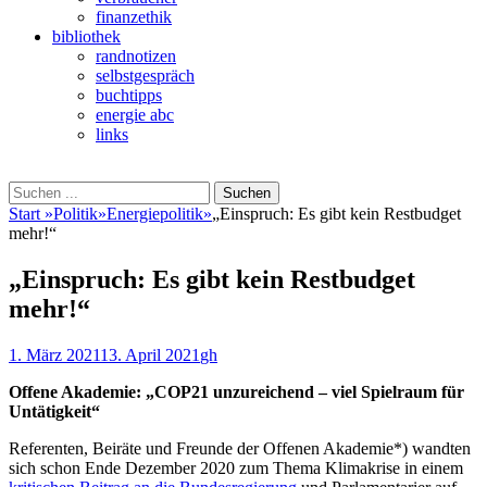
finanzethik
bibliothek
randnotizen
selbstgespräch
buchtipps
energie abc
links
Suchen
Suchen
nach:
Start
»
Politik
»
Energiepolitik
»
„Einspruch: Es gibt kein Restbudget
mehr!“
„Einspruch: Es gibt kein Restbudget
mehr!“
Veröffentlicht
Autor
1. März 2021
13. April 2021
gh
am
Offene Akademie: „COP21 unzureichend – viel Spielraum für
Untätigkeit“
Referenten, Beiräte und Freunde der Offenen Akademie*) wandten
sich schon Ende Dezember 2020 zum Thema Klimakrise in einem