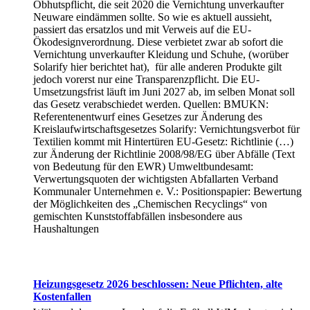
Obhutspflicht, die seit 2020 die Vernichtung unverkaufter
Neuware eindämmen sollte. So wie es aktuell aussieht,
passiert das ersatzlos und mit Verweis auf die EU-
Ökodesignverordnung. Diese verbietet zwar ab sofort die
Vernichtung unverkaufter Kleidung und Schuhe, (worüber
Solarify hier berichtet hat), für alle anderen Produkte gilt
jedoch vorerst nur eine Transparenzpflicht. Die EU-
Umsetzungsfrist läuft im Juni 2027 ab, im selben Monat soll
das Gesetz verabschiedet werden. Quellen: BMUKN:
Referentenentwurf eines Gesetzes zur Änderung des
Kreislaufwirtschaftsgesetzes Solarify: Vernichtungsverbot für
Textilien kommt mit Hintertüren EU-Gesetz: Richtlinie (…)
zur Änderung der Richtlinie 2008/98/EG über Abfälle (Text
von Bedeutung für den EWR) Umweltbundesamt:
Verwertungsquoten der wichtigsten Abfallarten Verband
Kommunaler Unternehmen e. V.: Positionspapier: Bewertung
der Möglichkeiten des „Chemischen Recyclings“ von
gemischten Kunststoffabfällen insbesondere aus
Haushaltungen
Heizungsgesetz 2026 beschlossen: Neue Pflichten, alte
Kostenfallen