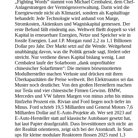
„Fighting Words” stammt von Michael Cembalest, dem Chef-
Anlagestrategen der Vermögensverwaltung. Darin wird die
Energiewende nicht als Klimaziel, sondern als Kapitalfrage
behandelt: Jede Technologie wird anhand von Marge,
Stromkosten, Aktienkurs und Wagniskapital gemessen. Der
erste Befund fällt eindeutig aus. Weltweit fließt doppelt so viel
Kapital in erneuerbare Energien, Netze und Speicher wie in
fossile Energien. Laut J.P. Morgan rund 2,2 zu 1,1 Billionen
Dollar pro Jahr. Der Markt setzt auf die Wende. Weitgehend
unabhängig davon, was die Politik gerade sagt, fördert oder
streicht. Nur verdiene dieses Kapital bislang wenig. Laut
Cembalest laufe der Solarboom „dank unprofitabler
chinesischer Solarfirmen“: Die meisten börsennotierten
Modulhersteller machen Verluste und drücken mit ihren
Überkapazitäten die Preise weltweit. Bei Elektroautos sei das
Muster noch deutlicher. Von den großen Herstellern machen
nur Tesla und vier chinesische Firmen Gewinn. BMW,
Mercedes und VW fahren Margen von minus zehn bis minus
fünfzehn Prozent ein. Rivian und Ford liegen noch tiefer im
Minus. Ford schrieb 19,5 Milliarden und General Motors 7,6
Milliarden Dollar auf E-Auto-Projekte ab. Wer seit 2023 auf
E-Auto-Hersteller statt auf klassische Autobauer gesetzt hat,
hat laut Papier draufgezahlt. Dass Investitionen sich nicht an
der Realität orientieren, zeigt sich bei der Atomkraft. In Start-
ups für kleine modulare Reaktoren flossen 2025 rund 1,3