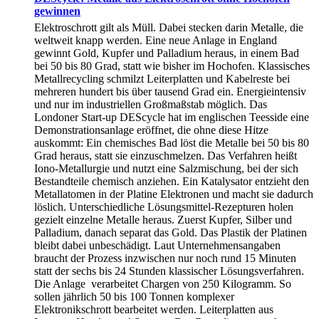
gewinnen
Elektroschrott gilt als Müll. Dabei stecken darin Metalle, die
weltweit knapp werden. Eine neue Anlage in England
gewinnt Gold, Kupfer und Palladium heraus, in einem Bad
bei 50 bis 80 Grad, statt wie bisher im Hochofen. Klassisches
Metallrecycling schmilzt Leiterplatten und Kabelreste bei
mehreren hundert bis über tausend Grad ein. Energieintensiv
und nur im industriellen Großmaßstab möglich. Das
Londoner Start-up DEScycle hat im englischen Teesside eine
Demonstrationsanlage eröffnet, die ohne diese Hitze
auskommt: Ein chemisches Bad löst die Metalle bei 50 bis 80
Grad heraus, statt sie einzuschmelzen. Das Verfahren heißt
Iono-Metallurgie und nutzt eine Salzmischung, bei der sich
Bestandteile chemisch anziehen. Ein Katalysator entzieht den
Metallatomen in der Platine Elektronen und macht sie dadurch
löslich. Unterschiedliche Lösungsmittel-Rezepturen holen
gezielt einzelne Metalle heraus. Zuerst Kupfer, Silber und
Palladium, danach separat das Gold. Das Plastik der Platinen
bleibt dabei unbeschädigt. Laut Unternehmensangaben
braucht der Prozess inzwischen nur noch rund 15 Minuten
statt der sechs bis 24 Stunden klassischer Lösungsverfahren.
Die Anlage verarbeitet Chargen von 250 Kilogramm. So
sollen jährlich 50 bis 100 Tonnen komplexer
Elektronikschrott bearbeitet werden. Leiterplatten aus