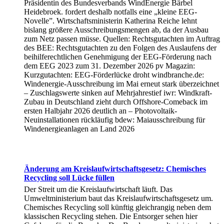
Präsidentin des Bundesverbands WindEnergie Bärbel
Heidebroek. fordert deshalb notfalls eine „kleine EEG-
Novelle”. Wirtschaftsministerin Katherina Reiche lehnt
bislang größere Ausschreibungsmengen ab, da der Ausbau
zum Netz passen müsse. Quellen: Rechtsgutachten im Auftrag
des BEE: Rechtsgutachten zu den Folgen des Auslaufens der
beihilferechtlichen Genehmigung der EEG-Förderung nach
dem EEG 2023 zum 31. Dezember 2026 pv Magazin:
Kurzgutachten: EEG-Förderlücke droht windbranche.de:
Windenergie-Ausschreibung im Mai erneut stark überzeichnet
– Zuschlagswerte sinken auf Mehrjahrestief iwr: Windkraft-
Zubau in Deutschland zieht durch Offshore-Comeback im
ersten Halbjahr 2026 deutlich an – Photovoltaik-
Neuinstallationen rückläufig bdew: Maiausschreibung für
Windenergieanlagen an Land 2026
Änderung am Kreislaufwirtschaftsgesetz: Chemisches
Recycling soll Lücke füllen
Der Streit um die Kreislaufwirtschaft läuft. Das
Umweltministerium baut das Kreislaufwirtschaftsgesetz um.
Chemisches Recycling soll künftig gleichrangig neben dem
klassischen Recycling stehen. Die Entsorger sehen hier