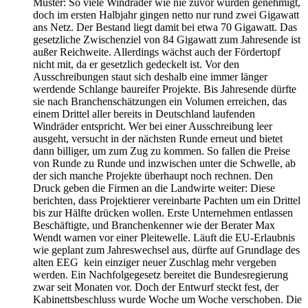
Muster: So viele Windräder wie nie zuvor wurden genehmigt,
doch im ersten Halbjahr gingen netto nur rund zwei Gigawatt
ans Netz. Der Bestand liegt damit bei etwa 70 Gigawatt. Das
gesetzliche Zwischenziel von 84 Gigawatt zum Jahresende ist
außer Reichweite. Allerdings wächst auch der Fördertopf
nicht mit, da er gesetzlich gedeckelt ist. Vor den
Ausschreibungen staut sich deshalb eine immer länger
werdende Schlange baureifer Projekte. Bis Jahresende dürfte
sie nach Branchenschätzungen ein Volumen erreichen, das
einem Drittel aller bereits in Deutschland laufenden
Windräder entspricht. Wer bei einer Ausschreibung leer
ausgeht, versucht in der nächsten Runde erneut und bietet
dann billiger, um zum Zug zu kommen. So fallen die Preise
von Runde zu Runde und inzwischen unter die Schwelle, ab
der sich manche Projekte überhaupt noch rechnen. Den
Druck geben die Firmen an die Landwirte weiter: Diese
berichten, dass Projektierer vereinbarte Pachten um ein Drittel
bis zur Hälfte drücken wollen. Erste Unternehmen entlassen
Beschäftigte, und Branchenkenner wie der Berater Max
Wendt warnen vor einer Pleitewelle. Läuft die EU-Erlaubnis
wie geplant zum Jahreswechsel aus, dürfte auf Grundlage des
alten EEG kein einziger neuer Zuschlag mehr vergeben
werden. Ein Nachfolgegesetz bereitet die Bundesregierung
zwar seit Monaten vor. Doch der Entwurf steckt fest, der
Kabinettsbeschluss wurde Woche um Woche verschoben. Die