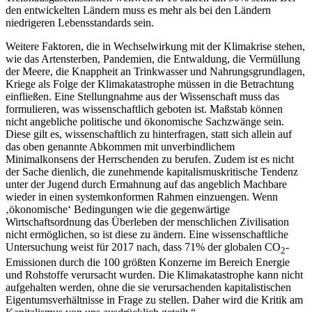
den entwickelten Ländern muss es mehr als bei den Ländern
niedrigeren Lebensstandards sein.
Weitere Faktoren, die in Wechselwirkung mit der Klimakrise stehen,
wie das Artensterben, Pandemien, die Entwaldung, die Vermüllung
der Meere, die Knappheit an Trinkwasser und Nahrungsgrundlagen,
Kriege als Folge der Klimakatastrophe müssen in die Betrachtung
einfließen. Eine Stellungnahme aus der Wissenschaft muss das
formulieren, was wissenschaftlich geboten ist. Maßstab können
nicht angebliche politische und ökonomische Sachzwänge sein.
Diese gilt es, wissenschaftlich zu hinterfragen, statt sich allein auf
das oben genannte Abkommen mit unverbindlichem
Minimalkonsens der Herrschenden zu berufen. Zudem ist es nicht
der Sache dienlich, die zunehmende kapitalismuskritische Tendenz
unter der Jugend durch Ermahnung auf das angeblich Machbare
wieder in einen systemkonformen Rahmen einzuengen. Wenn
‚ökonomische‘ Bedingungen wie die gegenwärtige
Wirtschaftsordnung das Überleben der menschlichen Zivilisation
nicht ermöglichen, so ist diese zu ändern. Eine wissenschaftliche
Untersuchung weist für 2017 nach, dass 71% der globalen CO
-
2
Emissionen durch die 100 größten Konzerne im Bereich Energie
und Rohstoffe verursacht wurden. Die Klimakatastrophe kann nicht
aufgehalten werden, ohne die sie verursachenden kapitalistischen
Eigentumsverhältnisse in Frage zu stellen. Daher wird die Kritik am