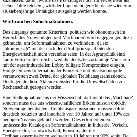
zuzulassen, dafür ‚würde das EU-Budget noch für etwas mehr als
sieben Jahre reichen‘, wird der Lage nicht gerecht, da sie wiederum
als siebenjährige Untätigkeit ausgelegt werden könnte.
Wir brauchen Sofortmaßnahmen.
Das eingangs genannte Kriterium ‚politisch wie ökonomisch im
Bereich des Notwendigen und Machbaren‘ wird dagegen geradezu
gebraucht, um Sofortmaßnahmen zu verhindern, da sie
„ökonomisch“ mit der nach dem Profitprinzip arbeitenden
Energiewirtschaft nicht vereinbar seien. In der Agrarpolitik sind
kaum Fortschritte erreicht, weil die deutsche zuständige Ministerin
mit der agrarindustriellen Lobby billigste Kompromisse eingeht.
Einige Dutzend internationaler Konzerne und Staatsmonopole
verantworten zwei Drittel der globalen Treibhausgasemissionen.
Doch gerade diese Akteure müssten für die Umweltschäden zur
Rechenschaft gezogen werden.
Eine Stellungnahme aus der Wissenschaft darf nicht das ‚Machbare‘,
sondern muss das aus wissenschaftlichen Erkenntnissen objektiv
Notwendige beinhalten. Treibhausgasemissionen müssen sofort
drastisch reduziert und innerhalb von 10 Jahren auf unter 10% des
heutigen Niveaus gebracht werden. Dies erfordert einen
umfassenden Katalog an Sofortmaßnahmen in Industrie, Verkehr,
Energiesektor, Landwirtschaft, Konsum, der die
Treibhausgasemissionen weltweit in 10 Jahren um 90% senkt. Bei