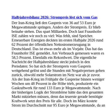
Halbjahresbilanz 2026: Strompreis löst sich vom Gas
Der Iran-Krieg ließ den Gaspreis von 36 auf 53 Euro je
Megawattstunde springen. Anders der Strompreis. Er blieb
beinahe stehen. Das spart Milliarden. Doch laut Fraunhofer
ISE zahlen wir noch zu viel: Was fehlt, sind Speicher.
Erneuerbare Energien deckten im ersten Halbjahr 2026 rund
62 Prozent der öffentlichen Nettostromerzeugung in
Deutschland. Das ist etwas mehr als im Vorjahr. Das hat das
Fraunhofer ISE gemeldet. Am Verbrauch gemessen waren es
58,5 Prozent. Ebenfalls ein Rekordwert. Die eigentliche
Nachricht der Halbjahresbilanz steckt jedoch in den
Preisdaten: So hat sich der Strompreis vom Gaspreis
weitgehend gelöst und die Stunden mit Negativpreisen gehen
zurück, obwohl mehr Solarstrom im Netz war als je zuvor.
Als der Iran-Krieg im Frühjahr die Gaspreise binnen weniger
Wochen um 48 Prozent in die Höhe trieb, produzierte ein
Gaskraftwerk für rund 133 Euro je Megawattstunde. Nach
der bisherigen Logik der Strombörse hätte das den gesamten
Markt mitziehen müssen, denn das teuerste gerade benötigte
Kraftwerk setzt den Preis für alle. Doch im März kostete
Strom im Durchschnitt nur 95 Euro je Megawattstunde, da an