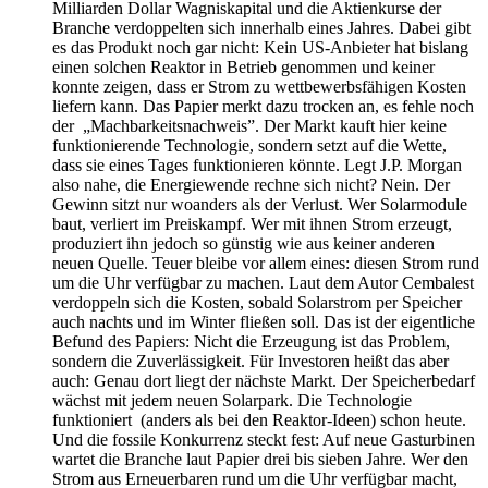
Milliarden Dollar Wagniskapital und die Aktienkurse der
Branche verdoppelten sich innerhalb eines Jahres. Dabei gibt
es das Produkt noch gar nicht: Kein US-Anbieter hat bislang
einen solchen Reaktor in Betrieb genommen und keiner
konnte zeigen, dass er Strom zu wettbewerbsfähigen Kosten
liefern kann. Das Papier merkt dazu trocken an, es fehle noch
der „Machbarkeitsnachweis”. Der Markt kauft hier keine
funktionierende Technologie, sondern setzt auf die Wette,
dass sie eines Tages funktionieren könnte. Legt J.P. Morgan
also nahe, die Energiewende rechne sich nicht? Nein. Der
Gewinn sitzt nur woanders als der Verlust. Wer Solarmodule
baut, verliert im Preiskampf. Wer mit ihnen Strom erzeugt,
produziert ihn jedoch so günstig wie aus keiner anderen
neuen Quelle. Teuer bleibe vor allem eines: diesen Strom rund
um die Uhr verfügbar zu machen. Laut dem Autor Cembalest
verdoppeln sich die Kosten, sobald Solarstrom per Speicher
auch nachts und im Winter fließen soll. Das ist der eigentliche
Befund des Papiers: Nicht die Erzeugung ist das Problem,
sondern die Zuverlässigkeit. Für Investoren heißt das aber
auch: Genau dort liegt der nächste Markt. Der Speicherbedarf
wächst mit jedem neuen Solarpark. Die Technologie
funktioniert (anders als bei den Reaktor-Ideen) schon heute.
Und die fossile Konkurrenz steckt fest: Auf neue Gasturbinen
wartet die Branche laut Papier drei bis sieben Jahre. Wer den
Strom aus Erneuerbaren rund um die Uhr verfügbar macht,