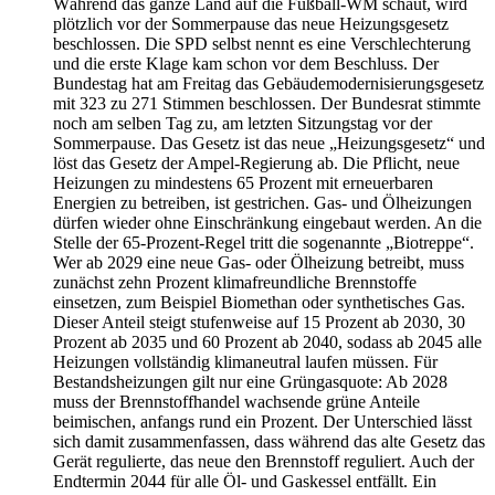
Während das ganze Land auf die Fußball-WM schaut, wird
plötzlich vor der Sommerpause das neue Heizungsgesetz
beschlossen. Die SPD selbst nennt es eine Verschlechterung
und die erste Klage kam schon vor dem Beschluss. Der
Bundestag hat am Freitag das Gebäudemodernisierungsgesetz
mit 323 zu 271 Stimmen beschlossen. Der Bundesrat stimmte
noch am selben Tag zu, am letzten Sitzungstag vor der
Sommerpause. Das Gesetz ist das neue „Heizungsgesetz“ und
löst das Gesetz der Ampel-Regierung ab. Die Pflicht, neue
Heizungen zu mindestens 65 Prozent mit erneuerbaren
Energien zu betreiben, ist gestrichen. Gas- und Ölheizungen
dürfen wieder ohne Einschränkung eingebaut werden. An die
Stelle der 65-Prozent-Regel tritt die sogenannte „Biotreppe“.
Wer ab 2029 eine neue Gas- oder Ölheizung betreibt, muss
zunächst zehn Prozent klimafreundliche Brennstoffe
einsetzen, zum Beispiel Biomethan oder synthetisches Gas.
Dieser Anteil steigt stufenweise auf 15 Prozent ab 2030, 30
Prozent ab 2035 und 60 Prozent ab 2040, sodass ab 2045 alle
Heizungen vollständig klimaneutral laufen müssen. Für
Bestandsheizungen gilt nur eine Grüngasquote: Ab 2028
muss der Brennstoffhandel wachsende grüne Anteile
beimischen, anfangs rund ein Prozent. Der Unterschied lässt
sich damit zusammenfassen, dass während das alte Gesetz das
Gerät regulierte, das neue den Brennstoff reguliert. Auch der
Endtermin 2044 für alle Öl- und Gaskessel entfällt. Ein