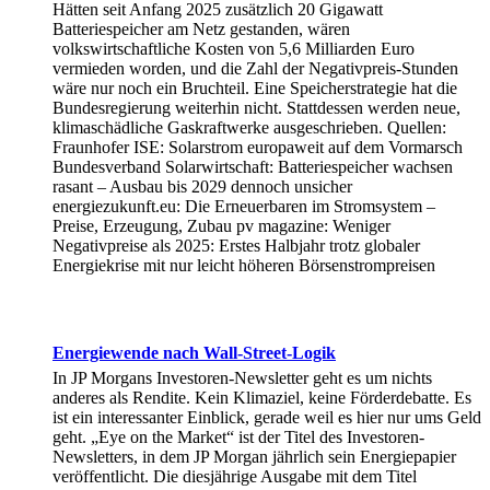
Hätten seit Anfang 2025 zusätzlich 20 Gigawatt
Batteriespeicher am Netz gestanden, wären
volkswirtschaftliche Kosten von 5,6 Milliarden Euro
vermieden worden, und die Zahl der Negativpreis-Stunden
wäre nur noch ein Bruchteil. Eine Speicherstrategie hat die
Bundesregierung weiterhin nicht. Stattdessen werden neue,
klimaschädliche Gaskraftwerke ausgeschrieben. Quellen:
Fraunhofer ISE: Solarstrom europaweit auf dem Vormarsch
Bundesverband Solarwirtschaft: Batteriespeicher wachsen
rasant – Ausbau bis 2029 dennoch unsicher
energiezukunft.eu: Die Erneuerbaren im Stromsystem –
Preise, Erzeugung, Zubau pv magazine: Weniger
Negativpreise als 2025: Erstes Halbjahr trotz globaler
Energiekrise mit nur leicht höheren Börsenstrompreisen
Energiewende nach Wall-Street-Logik
In JP Morgans Investoren-Newsletter geht es um nichts
anderes als Rendite. Kein Klimaziel, keine Förderdebatte. Es
ist ein interessanter Einblick, gerade weil es hier nur ums Geld
geht. „Eye on the Market“ ist der Titel des Investoren-
Newsletters, in dem JP Morgan jährlich sein Energiepapier
veröffentlicht. Die diesjährige Ausgabe mit dem Titel