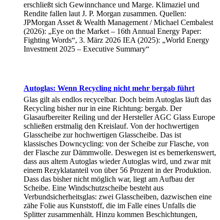
erschließt sich Gewinnchance und Marge. Klimaziel und
Rendite fallen laut J. P. Morgan zusammen. Quellen:
JPMorgan Asset & Wealth Management / Michael Cembalest
(2026): „Eye on the Market – 16th Annual Energy Paper:
Fighting Words“, 3. März 2026 IEA (2025): „World Energy
Investment 2025 – Executive Summary“
Autoglas: Wenn Recycling nicht mehr bergab führt
Glas gilt als endlos recycelbar. Doch beim Autoglas läuft das
Recycling bisher nur in eine Richtung: bergab. Der
Glasaufbereiter Reiling und der Hersteller AGC Glass Europe
schließen erstmalig den Kreislauf. Von der hochwertigen
Glasscheibe zur hochwertigen Glasscheibe. Das ist
klassisches Downcycling: von der Scheibe zur Flasche, von
der Flasche zur Dämmwolle. Deswegen ist es bemerkenswert,
dass aus altem Autoglas wieder Autoglas wird, und zwar mit
einem Rezyklatanteil von über 56 Prozent in der Produktion.
Dass das bisher nicht möglich war, liegt am Aufbau der
Scheibe. Eine Windschutzscheibe besteht aus
Verbundsicherheitsglas: zwei Glasscheiben, dazwischen eine
zähe Folie aus Kunststoff, die im Falle eines Unfalls die
Splitter zusammenhält. Hinzu kommen Beschichtungen,