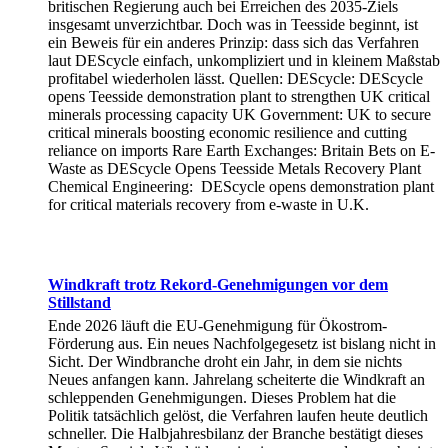
britischen Regierung auch bei Erreichen des 2035-Ziels
insgesamt unverzichtbar. Doch was in Teesside beginnt, ist
ein Beweis für ein anderes Prinzip: dass sich das Verfahren
laut DEScycle einfach, unkompliziert und in kleinem Maßstab
profitabel wiederholen lässt. Quellen: DEScycle: DEScycle
opens Teesside demonstration plant to strengthen UK critical
minerals processing capacity UK Government: UK to secure
critical minerals boosting economic resilience and cutting
reliance on imports Rare Earth Exchanges: Britain Bets on E-
Waste as DEScycle Opens Teesside Metals Recovery Plant
Chemical Engineering: DEScycle opens demonstration plant
for critical materials recovery from e-waste in U.K.
Windkraft trotz Rekord-Genehmigungen vor dem
Stillstand
Ende 2026 läuft die EU-Genehmigung für Ökostrom-
Förderung aus. Ein neues Nachfolgegesetz ist bislang nicht in
Sicht. Der Windbranche droht ein Jahr, in dem sie nichts
Neues anfangen kann. Jahrelang scheiterte die Windkraft an
schleppenden Genehmigungen. Dieses Problem hat die
Politik tatsächlich gelöst, die Verfahren laufen heute deutlich
schneller. Die Halbjahresbilanz der Branche bestätigt dieses