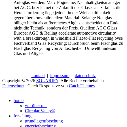
Autoglas werden. Marc Foguenne, Nachhaltigkeitsmanager
bei AGC, bezeichnet die Zukunft des Glases als zirkulär, die
Herausforderung liege jedoch in der Wirtschaftlichkeit
gegenüber konventionellem Material. Solange Neuglas
billiger bleibt als aufbereitetes Altglas, entscheidet am Ende
nicht die Technik, sondern der Preis. Quellen: AGC Glass
Europe: AGC & Reiling accelerate automotive circularity
with a breakthrough in windshield Flat-to-Flat recycling bvse
Fachverband Glas-Recycling: Durchbruch beim Flachglas-zu-
Flachglas-Recycling von Autoscheiben Umweltbundesamt:
Glas und Altglas
kontakt
|
impressum
|
datenschutz
Copyright © 2026
SOLARIFY
. Alle Rechte vorbehalten.
Datenschutz
| Catch Responsive von
Catch Themes
Nach
oben
home
scrollen
wir über uns
Circular Valley®
forschung
grundlagenforschung
energieforschung