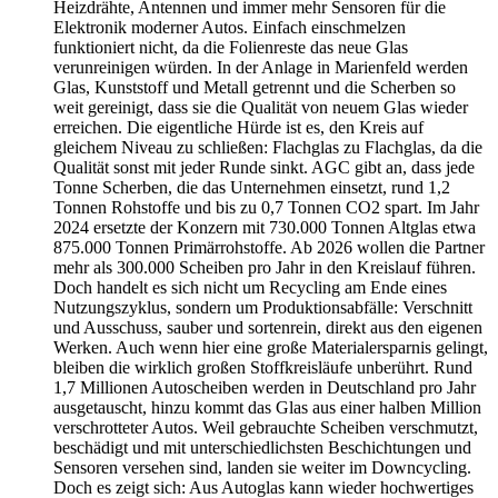
Heizdrähte, Antennen und immer mehr Sensoren für die
Elektronik moderner Autos. Einfach einschmelzen
funktioniert nicht, da die Folienreste das neue Glas
verunreinigen würden. In der Anlage in Marienfeld werden
Glas, Kunststoff und Metall getrennt und die Scherben so
weit gereinigt, dass sie die Qualität von neuem Glas wieder
erreichen. Die eigentliche Hürde ist es, den Kreis auf
gleichem Niveau zu schließen: Flachglas zu Flachglas, da die
Qualität sonst mit jeder Runde sinkt. AGC gibt an, dass jede
Tonne Scherben, die das Unternehmen einsetzt, rund 1,2
Tonnen Rohstoffe und bis zu 0,7 Tonnen CO2 spart. Im Jahr
2024 ersetzte der Konzern mit 730.000 Tonnen Altglas etwa
875.000 Tonnen Primärrohstoffe. Ab 2026 wollen die Partner
mehr als 300.000 Scheiben pro Jahr in den Kreislauf führen.
Doch handelt es sich nicht um Recycling am Ende eines
Nutzungszyklus, sondern um Produktionsabfälle: Verschnitt
und Ausschuss, sauber und sortenrein, direkt aus den eigenen
Werken. Auch wenn hier eine große Materialersparnis gelingt,
bleiben die wirklich großen Stoffkreisläufe unberührt. Rund
1,7 Millionen Autoscheiben werden in Deutschland pro Jahr
ausgetauscht, hinzu kommt das Glas aus einer halben Million
verschrotteter Autos. Weil gebrauchte Scheiben verschmutzt,
beschädigt und mit unterschiedlichsten Beschichtungen und
Sensoren versehen sind, landen sie weiter im Downcycling.
Doch es zeigt sich: Aus Autoglas kann wieder hochwertiges