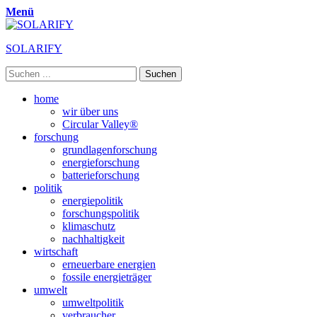
Menü
SOLARIFY
Suchen
nach:
Primäres
Zum
home
Inhalt
wir über uns
Menü
springen
Circular Valley®
forschung
grundlagenforschung
energieforschung
batterieforschung
politik
energiepolitik
forschungspolitik
klimaschutz
nachhaltigkeit
wirtschaft
erneuerbare energien
fossile energieträger
umwelt
umweltpolitik
verbraucher