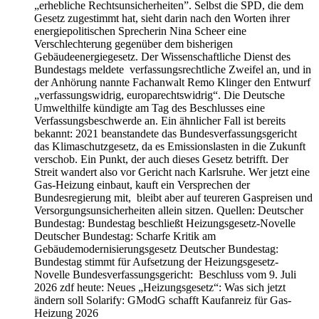
„erhebliche Rechtsunsicherheiten”. Selbst die SPD, die dem
Gesetz zugestimmt hat, sieht darin nach den Worten ihrer
energiepolitischen Sprecherin Nina Scheer eine
Verschlechterung gegenüber dem bisherigen
Gebäudeenergiegesetz. Der Wissenschaftliche Dienst des
Bundestags meldete verfassungsrechtliche Zweifel an, und in
der Anhörung nannte Fachanwalt Remo Klinger den Entwurf
„verfassungswidrig, europarechtswidrig“. Die Deutsche
Umwelthilfe kündigte am Tag des Beschlusses eine
Verfassungsbeschwerde an. Ein ähnlicher Fall ist bereits
bekannt: 2021 beanstandete das Bundesverfassungsgericht
das Klimaschutzgesetz, da es Emissionslasten in die Zukunft
verschob. Ein Punkt, der auch dieses Gesetz betrifft. Der
Streit wandert also vor Gericht nach Karlsruhe. Wer jetzt eine
Gas-Heizung einbaut, kauft ein Versprechen der
Bundesregierung mit, bleibt aber auf teureren Gaspreisen und
Versorgungsunsicherheiten allein sitzen. Quellen: Deutscher
Bundestag: Bundestag beschließt Heizungsgesetz-Novelle
Deutscher Bundestag: Scharfe Kritik am
Gebäudemodernisierungsgesetz Deutscher Bundestag:
Bundestag stimmt für Aufsetzung der Heizungsgesetz-
Novelle Bundesverfassungsgericht: Beschluss vom 9. Juli
2026 zdf heute: Neues „Heizungsgesetz“: Was sich jetzt
ändern soll Solarify: GModG schafft Kaufanreiz für Gas-
Heizung 2026