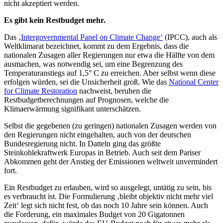
nicht akzeptiert werden.
Es gibt kein Restbudget mehr.
Das ‚
Intergovernmental Panel on Climate Change‘
(IPCC), auch als
Weltklimarat bezeichnet, kommt zu dem Ergebnis, dass die
nationalen Zusagen aller Regierungen nur etwa die Hälfte von dem
ausmachen, was notwendig sei, um eine Begrenzung des
Temperaturanstiegs auf 1,5° C zu erreichen. Aber selbst wenn diese
erfolgen würden, sei die Unsicherheit groß. Wie das
National Center
for Climate Restoration
nachweist, beruhen die
Restbudgetberechnungen auf Prognosen, welche die
Klimaerwärmung signifikant unterschätzen.
Selbst die gegebenen (zu geringen) nationalen Zusagen werden von
den Regierungen nicht eingehalten, auch von der deutschen
Bundesregierung nicht. In Datteln ging das größte
Steinkohlekraftwerk Europas in Betrieb. Auch seit dem Pariser
Abkommen geht der Anstieg der Emissionen weltweit unvermindert
fort.
Ein Restbudget zu erlauben, wird so ausgelegt, untätig zu sein, bis
es verbraucht ist. Die Formulierung ‚bleibt objektiv nicht mehr viel
Zeit‘ legt sich nicht fest, ob das noch 10 Jahre sein können. Auch
die Forderung, ein maximales Budget von 20 Gigatonnen