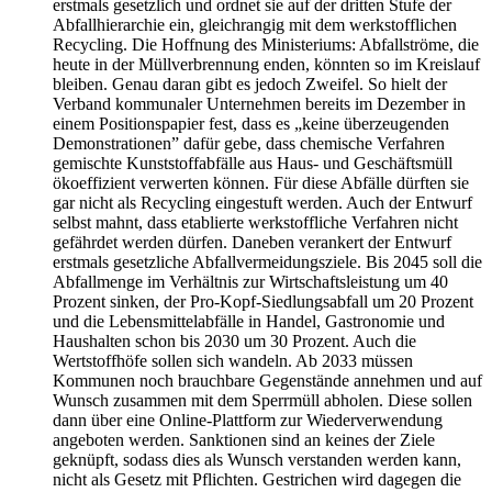
erstmals gesetzlich und ordnet sie auf der dritten Stufe der
Abfallhierarchie ein, gleichrangig mit dem werkstofflichen
Recycling. Die Hoffnung des Ministeriums: Abfallströme, die
heute in der Müllverbrennung enden, könnten so im Kreislauf
bleiben. Genau daran gibt es jedoch Zweifel. So hielt der
Verband kommunaler Unternehmen bereits im Dezember in
einem Positionspapier fest, dass es „keine überzeugenden
Demonstrationen” dafür gebe, dass chemische Verfahren
gemischte Kunststoffabfälle aus Haus- und Geschäftsmüll
ökoeffizient verwerten können. Für diese Abfälle dürften sie
gar nicht als Recycling eingestuft werden. Auch der Entwurf
selbst mahnt, dass etablierte werkstoffliche Verfahren nicht
gefährdet werden dürfen. Daneben verankert der Entwurf
erstmals gesetzliche Abfallvermeidungsziele. Bis 2045 soll die
Abfallmenge im Verhältnis zur Wirtschaftsleistung um 40
Prozent sinken, der Pro-Kopf-Siedlungsabfall um 20 Prozent
und die Lebensmittelabfälle in Handel, Gastronomie und
Haushalten schon bis 2030 um 30 Prozent. Auch die
Wertstoffhöfe sollen sich wandeln. Ab 2033 müssen
Kommunen noch brauchbare Gegenstände annehmen und auf
Wunsch zusammen mit dem Sperrmüll abholen. Diese sollen
dann über eine Online-Plattform zur Wiederverwendung
angeboten werden. Sanktionen sind an keines der Ziele
geknüpft, sodass dies als Wunsch verstanden werden kann,
nicht als Gesetz mit Pflichten. Gestrichen wird dagegen die