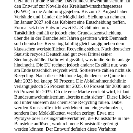
Gefahren für die Branche. Das Bundesumweltministerium hat
den Entwurf zur Novelle des Kreislaufwirtschaftsgesetzes
(KrWG) in die Anhörung gegeben. Bis zum 7. August haben
Verbände und Länder die Möglichkeit, Stellung zu nehmen.
Im Januar 2027 soll das Kabinett eine Entscheidung treffen.
Formal setzt der Entwurf zwei EU-Richtlinien um.
Tatsächlich enthält er jedoch eine Grundsatzentscheidung,
über die in der Branche seit Jahren gestritten wird: Demnach
soll chemisches Recycling künftig gleichrangig neben dem
klassischen werkstofflichen Recycling stehen. Nach deutscher
Statistik recycelt Deutschland gut zwei Drittel seiner
Siedlungsabfälle. Dafür wird gezählt, was in die Sortieranlage
hineingeht. Die EU rechnet jedoch anders: Es zählt nur, was
am Ende tatsächlich recycelt wird. Sortierreste zählen nicht als
Recycling. Nach dieser Methode lag die deutsche Quote im
Jahr 2023 bei knapp 50 Prozent. Die Abfallrahmenrichtlinie
verlangt jedoch 55 Prozent für 2025, 60 Prozent für 2030 und
65 Prozent für 2035. Ob die erste Marke erreicht wird, ist laut
Bundesumweltministerium „bereits nicht sicher”. Diese Lücke
soll unter anderem das chemische Recycling füllen. Dabei
werden Kunststoffe nicht zerkleinert und eingeschmolzen,
sondern ihre Molekülketten werden zerlegt. Etwa mit
Pyrolyse oder Lösungsmittelverfahren, die Kunststoffe in ihre
Bausteine auflösen, wodurch neue Kunststoffe gefertigt
werden können. Der Entwurf definiert diese Verfahren