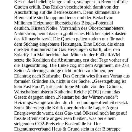
Kessel darf beliebig lange laufen, solange sein Brennstoff die
Quoten erfüllt. Das Risiko verschiebt sich damit von der
Anschaffung auf die Betriebskosten. Denn klimaneutrale
Brennstoffe sind knapp und teuer und der Bedarf von
Millionen Heizungen übersteigt das Biogas-Potenzial
deutlich. Kirsten Nölke, Vorständin des Ökostromanbieters
Naturstrom, nennt das ein „politisches Hütchenspiel zulasten
des Klimaschutzes“. Die Quoten gelten zudem nur für nach
dem Stichtag eingebaute Heizungen. Eine Lücke, die einen
direkten Kaufanreiz für Gas-Heizungen schafft, über den
Solarify im Mai berichtet hat. Mitten in der Fußball-WM
setzte die Koalition die Abstimmung erst drei Tage vorher auf
die Tagesordnung. Die Linke zog mit dem Argument, die 278
Seiten Änderungsanträge nicht prüfen zu können, per
Eilantrag nach Karlsruhe. Das Gericht wies ihn am Vortag aus
formalen Gründen ab, nicht in der Sache. „Gesetzgebung ist
kein Fast Food”, kritisierte Irene Mihalic von den Grünen.
Wirtschaftsministerin Katherina Reiche (CDU) nennt das
Gesetz dagegen einen „Neustart bei der Wärmewende“:
Heizungszwänge würden durch Technologieoffenheit ersetzt.
Sonst überwiegt die Kritik quer durch alle Lager: Agora
Energiewende warnt, dass Gas- und Ölkessel noch lange auf
fossile Brennstoffe angewiesen bleiben, was bei einem
steigenden CO2-Preis eine Kostenfalle ist. Der
Eigentümerverband Haus & Grund sieht in der Biotreppe