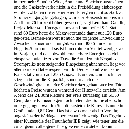
immer mehr Stunden Wind, Sonne und Speicher ausreichten
und die Gaskraftwerke nicht in die Preisbildung einbezogen
wurden. „Hätten die erneuerbaren Energien nicht so stark zur
Stromerzeugung beigetragen, wäre der Börsenstrompreis im
April um 76 Prozent höher gewesen”, sagt Leonhard Gandhi,
Projektleiter von Energy Charts am Fraunhofer ISE. Statt
rund 69 Euro hätte die Megawattstunde damit gut 120 Euro
gekostet. Bemerkenswert ist auch die folgende Entwicklung:
Zwischen Januar und Juni gab es rund 300 Stunden mit
Negativ-Strompreis. Das ist immerhin ein Viertel weniger als
im Vorjahr, und das, obwohl erneuerbare Energien so viel
einspeisen wie nie zuvor. Dass die Stunden mit Negativ-
Strompreiks trotz steigender Einspeisung abnehmen, liegt vor
allem an den Batteriespeichern. In Deutschland wuchs die
Kapazität von 25 auf 29,5 Gigawattstunden. Und auch hier
stieg nicht nur die Kapazität, sondern auch die
Geschwindigkeit, mit der Speicher dazugebaut werden. Die
höchsten Preise wurden während der Hitzewelle erreicht: Am
Abend des 24. Juni kletterte der Preis kurzzeitig auf 66,50
Cent, da die Klimaanlagen noch liefen, die Sonne aber schon
untergegangen war. Im Schnitt kostete die Kilowattstunde im
Großhandel 9,87 Cent. Das ist etwas mehr als im Vorjahr,
angesichts der Weltlage aber erstaunlich wenig. Das Ergebnis
einer Kurzstudie des Fraunhofer IEE zeigt, wie teuer uns die
zu langsam vollzogene Energiewende zu stehen kommt: