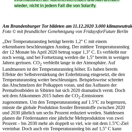
wieder, nicht in jedem Fall die von Solarify.
Am Brandenburger Tor bildeten am 11.12.2020 3.000 klimaneutrale
Foto © mit freundlicher Genehmigung von FridaysforFuture Berlin
„Der Temperaturanstieg beträgt bereits 1,2° C mit einem
erkennbaren beschleunigten Anstieg. Der mittlere Temperaturanstieg
der 12 Monate bis April 2020 betrug sogar 1,3° C. Es verbleibt nur
noch wenig, und bei Fortsetzung werden die 1,5° bereits in wenigen
Jahren gerissen. CO
verbleibt lange in der Atmosphäre. Auf
2
Landmassen ist der Temperaturanstieg höher. Es haben bereits
Effekte der Selbstverstärkung der Erderhitzung eingesetzt, die den
Temperaturanstieg weiter beschleunigen. Beispielsweise schreitet
das Abschmelzen der Polkappen voran, und das Auftauen der
Permafrostböden in Sibirien hat sich 2020 dramatisch verstt. Doch
seit dem Abkommen 2015 haben die CO
-Emissionen
2
zugenommen. Um den Temperaturanstieg auf 1.5°C zu begrenzen,
müsste die globale Produktion fossiler Brennstoffe zwischen 2020
und 2030 jährlich um sechs Prozent reduziert werden. Stattdessen
planen die Förderstaaten eine jährliche Mehrproduktion von zwei
Prozent – bis 2030 mehr als doppelt so viel, wie mit dem 1.5°C-Ziel
vereinbar. Doch auch ein Temperaturanstieg bis auf 1,5° C kann