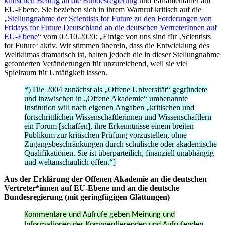
kritischen Beitrag an die Bundesregierung
und Parlamentarier auf
EU-Ebene. Sie beziehen sich in ihrem Warnruf kritisch auf die
„
Stellungnahme der Scientists for Future zu den Forderungen von
Fridays for Future Deutschland an die deutschen VertreterInnen auf
EU-Ebene
“ vom 02.10.2020: „Einige von uns sind für ‚Scientists
for Future‘ aktiv. Wir stimmen überein, dass die Entwicklung des
Weltklimas dramatisch ist, halten jedoch die in dieser Stellungnahme
geforderten Veränderungen für unzureichend, weil sie viel
Spielraum für Untätigkeit lassen.
*) Die 2004 zunächst als „Offene Universität“ gegründete
und inzwischen in „Offene Akademie“ umbenannte
Institution will nach eigenen Angaben „kritischen und
fortschrittlichen Wissenschaftlerinnen und Wissenschaftlern
ein Forum [schaffen], ihre Erkenntnisse einem breiten
Publikum zur kritischen Prüfung vorzustellen, ohne
Zugangsbeschränkungen durch schulische oder akademische
Qualifikationen. Sie ist überparteilich, finanziell unabhängig
und weltanschaulich offen.“]
Aus der Erklärung der Offenen Akademie an die deutschen
Vertreter*innen auf EU-Ebene und an die deutsche
Bundesregierung (mit geringfügigen Glättungen)
Kommentare und Aufrufe geben Meinung und
Informationen der Kommentierenden und Aufrufenden