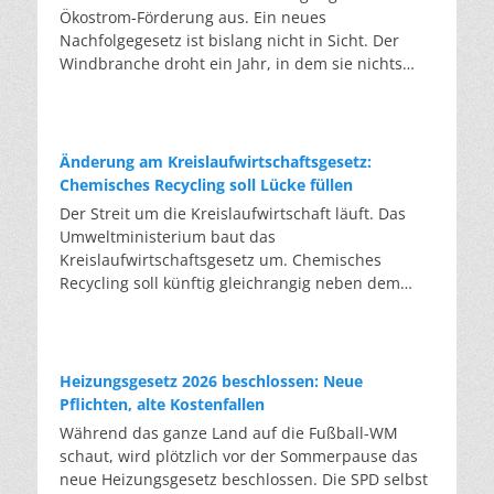
Ökostrom-Förderung aus. Ein neues
Nachfolgegesetz ist bislang nicht in Sicht. Der
Windbranche droht ein Jahr, in dem sie nichts
Neues anfangen kann. Jahrelang scheiterte die
Windkraft an schleppenden Genehmigungen.
Dieses Problem hat die Politik tatsächlich gelöst,
die Verfahren laufen heute deutlich schneller. Die
Änderung am Kreislaufwirtschaftsgesetz:
Halbjahresbilanz der Branche bestätigt dieses
Chemisches Recycling soll Lücke füllen
Muster: So viele Windräder wie nie zuvor wurden
Der Streit um die Kreislaufwirtschaft läuft. Das
genehmigt, doch im ersten Halbjahr gingen netto
Umweltministerium baut das
nur rund zwei Gigawatt ans Netz. Der Bestand
Kreislaufwirtschaftsgesetz um. Chemisches
liegt damit bei etwa 70 Gigawatt. Das gesetzliche
Recycling soll künftig gleichrangig neben dem
Zwischenziel von 84 Gigawatt zum Jahresende ist
klassischen Recycling stehen. Die Entsorger sehen
außer Reichweite. Allerdings wächst auch der
hier Gefahren für die Branche. Das
Fördertopf nicht mit, da er gesetzlich gedeckelt
Bundesumweltministerium hat den Entwurf zur
ist. Vor den Ausschreibungen staut sich deshalb
Novelle des Kreislaufwirtschaftsgesetzes (KrWG)
Heizungsgesetz 2026 beschlossen: Neue
eine immer länger werdende Schlange baureifer
in die Anhörung gegeben. Bis zum 7. August
Pflichten, alte Kostenfallen
Projekte. Bis Jahresende dürfte sie nach
haben Verbände und Länder die Möglichkeit,
Während das ganze Land auf die Fußball-WM
Branchenschätzungen ein Volumen erreichen, das
Stellung zu nehmen. Im Januar 2027 soll das
schaut, wird plötzlich vor der Sommerpause das
einem Drittel aller bereits in Deutschland
Kabinett eine Entscheidung treffen. Formal setzt
neue Heizungsgesetz beschlossen. Die SPD selbst
laufenden Windräder entspricht. Wer bei einer
der Entwurf zwei EU-Richtlinien um. Tatsächlich