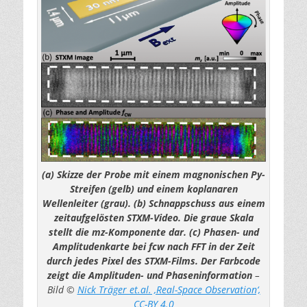
(a) Skizze der Probe mit einem magnonischen Py-
Streifen (gelb) und einem koplanaren
Wellenleiter (grau). (b) Schnappschuss aus einem
zeitaufgelösten STXM-Video. Die graue Skala
stellt die mz-Komponente dar. (c) Phasen- und
Amplitudenkarte bei fcw nach FFT in der Zeit
durch jedes Pixel des STXM-Films. Der Farbcode
zeigt die Amplituden- und Phaseninformation
–
Bild ©
Nick Träger et.al. ‚Real-Space Observation‘,
CC-BY 4.0