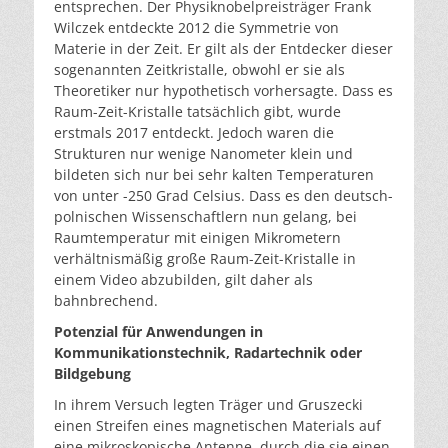
entsprechen. Der Physiknobelpreisträger Frank
Wilczek entdeckte 2012 die Symmetrie von
Materie in der Zeit. Er gilt als der Entdecker dieser
sogenannten Zeitkristalle, obwohl er sie als
Theoretiker nur hypothetisch vorhersagte. Dass es
Raum-Zeit-Kristalle tatsächlich gibt, wurde
erstmals 2017 entdeckt. Jedoch waren die
Strukturen nur wenige Nanometer klein und
bildeten sich nur bei sehr kalten Temperaturen
von unter -250 Grad Celsius. Dass es den deutsch-
polnischen Wissenschaftlern nun gelang, bei
Raumtemperatur mit einigen Mikrometern
verhältnismäßig große Raum-Zeit-Kristalle in
einem Video abzubilden, gilt daher als
bahnbrechend.
Potenzial für Anwendungen in
Kommunikationstechnik, Radartechnik oder
Bildgebung
In ihrem Versuch legten Träger und Gruszecki
einen Streifen eines magnetischen Materials auf
eine mikroskopische Antenne, durch die sie einen