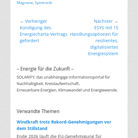
Magnone
,
Spintronik
Beitragsnavigation
← Vorheriger
Nächster →
Vorheriger
Nächster
Kündigung des
ESYS mit 15
Beitrag:
Beitrag:
Energiecharta-Vertrags
Handlungsoptionen für
gefordert
resilientes,
digitalisiertes
Energiesystem
– Energie für die Zukunft –
SOLARIFY, das unabhängige Informationsportal für
Nachhaltigkeit, Kreislaufwirtschaft,
Erneuerbare Energien, Klimawandel und Energiewende.
Verwandte Themen
Windkraft trotz Rekord-Genehmigungen vor
dem Stillstand
Ende 2026 läuft die EU-Genehmigung für