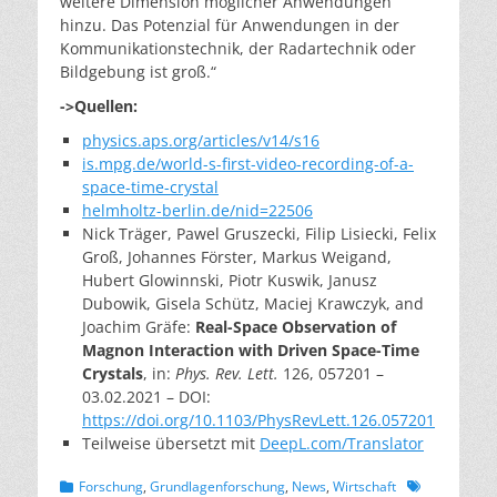
weitere Dimension möglicher Anwendungen
hinzu. Das Potenzial für Anwendungen in der
Kommunikationstechnik, der Radartechnik oder
Bildgebung ist groß.“
->Quellen:
physics.aps.org/articles/v14/s16
is.mpg.de/world-s-first-video-recording-of-a-
space-time-crystal
helmholtz-berlin.de/nid=22506
Nick Träger, Pawel Gruszecki, Filip Lisiecki, Felix
Groß, Johannes Förster, Markus Weigand,
Hubert Glowinnski, Piotr Kuswik, Janusz
Dubowik, Gisela Schütz, Maciej Krawczyk, and
Joachim Gräfe:
Real-Space Observation of
Magnon Interaction with Driven Space-Time
Crystals
, in:
Phys. Rev. Lett.
126, 057201 –
03.02.2021 – DOI:
https://doi.org/10.1103/PhysRevLett.126.057201
Teilweise übersetzt mit
DeepL.com/Translator
Kategorien
Schlagworte
Forschung
,
Grundlagenforschung
,
News
,
Wirtschaft