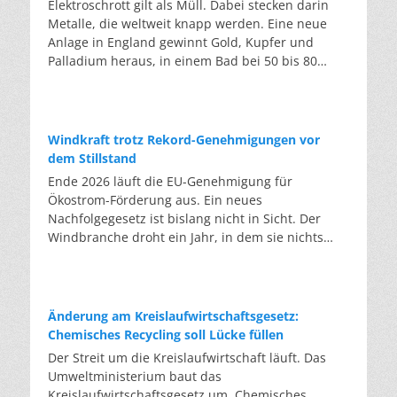
Elektroschrott gilt als Müll. Dabei stecken darin
Metalle, die weltweit knapp werden. Eine neue
Anlage in England gewinnt Gold, Kupfer und
Palladium heraus, in einem Bad bei 50 bis 80
Grad, statt wie bisher im Hochofen. Klassisches
Metallrecycling schmilzt Leiterplatten und
Kabelreste bei mehreren hundert bis über
tausend Grad ein. Energieintensiv und nur im
Windkraft trotz Rekord-Genehmigungen vor
industriellen Großmaßstab möglich. Das Londoner
dem Stillstand
Start-up DEScycle hat im englischen Teesside eine
Ende 2026 läuft die EU-Genehmigung für
Demonstrationsanlage eröffnet, die ohne diese
Ökostrom-Förderung aus. Ein neues
Hitze auskommt: Ein chemisches Bad löst die
Nachfolgegesetz ist bislang nicht in Sicht. Der
Metalle bei 50 bis 80 Grad heraus, statt sie
Windbranche droht ein Jahr, in dem sie nichts
einzuschmelzen. Das Verfahren heißt Iono-
Neues anfangen kann. Jahrelang scheiterte die
Metallurgie und nutzt eine Salzmischung, bei der
Windkraft an schleppenden Genehmigungen.
sich Bestandteile chemisch anziehen. Ein
Dieses Problem hat die Politik tatsächlich gelöst,
Katalysator entzieht den Metallatomen in der
die Verfahren laufen heute deutlich schneller. Die
Änderung am Kreislaufwirtschaftsgesetz:
Platine Elektronen und macht sie dadurch löslich.
Halbjahresbilanz der Branche bestätigt dieses
Chemisches Recycling soll Lücke füllen
Unterschiedliche Lösungsmittel-Rezepturen holen
Muster: So viele Windräder wie nie zuvor wurden
Der Streit um die Kreislaufwirtschaft läuft. Das
gezielt einzelne Metalle heraus. Zuerst Kupfer,
genehmigt, doch im ersten Halbjahr gingen netto
Umweltministerium baut das
Silber und Palladium, danach separat das Gold.
nur rund zwei Gigawatt ans Netz. Der Bestand
Kreislaufwirtschaftsgesetz um. Chemisches
Das Plastik der Platinen bleibt dabei