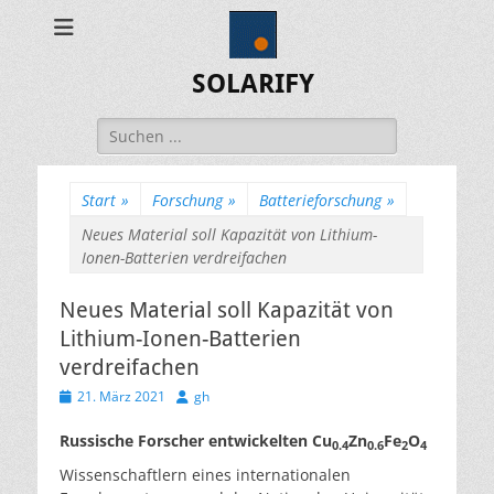
SOLARIFY
Suchen
nach:
Start
»
Forschung
»
Batterieforschung
»
Neues Material soll Kapazität von Lithium-
Ionen-Batterien verdreifachen
Neues Material soll Kapazität von
Lithium-Ionen-Batterien
verdreifachen
Veröffentlicht
Autor
21. März 2021
gh
am
Russische Forscher entwickelten Cu
Zn
Fe
O
0.4
0.6
2
4
Wissenschaftlern eines internationalen