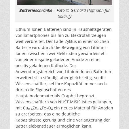
Batterieschränke
– Foto © Gerhard Hofmann für
Solarify
Lithium-Ionen-Batterien sind in Haushaltsgeräten
von Smartphones bis hin zu Elektrofahrzeugen
weit verbreitet. Der Lade-Zyklus in einer solchen
Batterie wird durch die Bewegung von Lithium-
Ionen zwischen zwei Elektroden gewährleistet –
von einer negativ geladenen Anode zu einer
positiv geladenen Kathode. Der
Anwendungsbereich von Lithium-Ionen-Batterien
erweitert sich ständig, aber gleichzeitig, so die
Wissenschaftler, sei ihre Kapazität immer noch
durch die Eigenschaften des
Hauptanodenmaterials Graphit begrenzt.
Wissenschaftlern von NUST MISIS ist es gelungen,
mit Cu
Zn
Fe
O
ein neues Material für Anoden
0.4
0.6
2
4
zu erarbeiten, das eine deutliche
Kapazitätssteigerung und eine Verlängerung der
Batterielebensdauer ermöglichen kann.