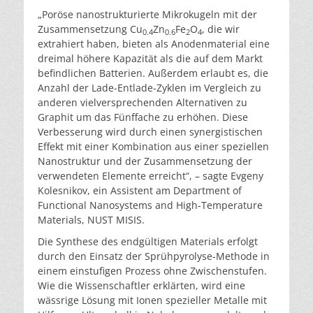
„Poröse nanostrukturierte Mikrokugeln mit der
Zusammensetzung Cu
Zn
Fe
O
, die wir
0.4
0.6
2
4
extrahiert haben, bieten als Anodenmaterial eine
dreimal höhere Kapazität als die auf dem Markt
befindlichen Batterien. Außerdem erlaubt es, die
Anzahl der Lade-Entlade-Zyklen im Vergleich zu
anderen vielversprechenden Alternativen zu
Graphit um das Fünffache zu erhöhen. Diese
Verbesserung wird durch einen synergistischen
Effekt mit einer Kombination aus einer speziellen
Nanostruktur und der Zusammensetzung der
verwendeten Elemente erreicht“, – sagte Evgeny
Kolesnikov, ein Assistent am Department of
Functional Nanosystems and High-Temperature
Materials, NUST MISIS.
Die Synthese des endgültigen Materials erfolgt
durch den Einsatz der Sprühpyrolyse-Methode in
einem einstufigen Prozess ohne Zwischenstufen.
Wie die Wissenschaftler erklärten, wird eine
wässrige Lösung mit Ionen spezieller Metalle mit