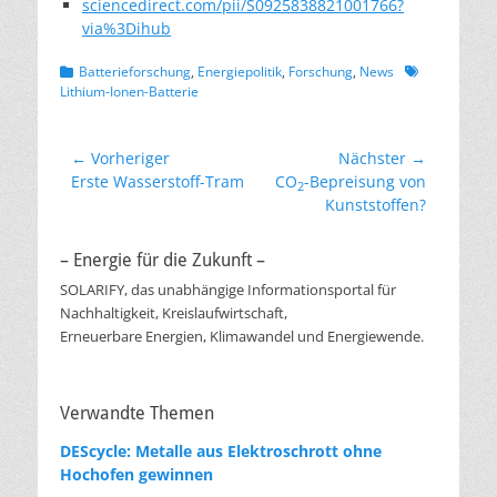
sciencedirect.com/pii/S0925838821001766?
via%3Dihub
Kategorien
Schlagworte
Batterieforschung
,
Energiepolitik
,
Forschung
,
News
Lithium-Ionen-Batterie
Beitragsnavigation
← Vorheriger
Nächster →
Vorheriger
Nächster
Erste Wasserstoff-Tram
CO
-Bepreisung von
2
Beitrag:
Beitrag:
Kunststoffen?
– Energie für die Zukunft –
SOLARIFY, das unabhängige Informationsportal für
Nachhaltigkeit, Kreislaufwirtschaft,
Erneuerbare Energien, Klimawandel und Energiewende.
Verwandte Themen
DEScycle: Metalle aus Elektroschrott ohne
Hochofen gewinnen