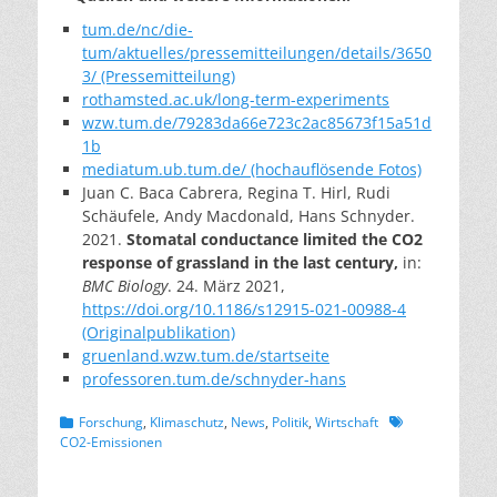
tum.de/nc/die-
tum/aktuelles/pressemitteilungen/details/3650
3/ (Pressemitteilung)
rothamsted.ac.uk/long-term-experiments
wzw.tum.de/79283da66e723c2ac85673f15a51d
1b
mediatum.ub.tum.de/ (hochauflösende Fotos)
Juan C. Baca Cabrera, Regina T. Hirl, Rudi
Schäufele, Andy Macdonald, Hans Schnyder.
2021.
Stomatal conductance limited the CO2
response of grassland in the last century,
in:
BMC Biology
. 24. März 2021,
https://doi.org/10.1186/s12915-021-00988-4
(Originalpublikation)
gruenland.wzw.tum.de/startseite
professoren.tum.de/schnyder-hans
Kategorien
Schlagworte
Forschung
,
Klimaschutz
,
News
,
Politik
,
Wirtschaft
CO2-Emissionen