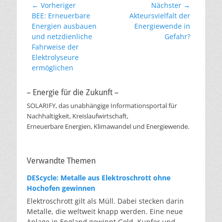
Beitragsnavigation
← Vorheriger
Nächster →
Vorheriger
Nächster
BEE: Erneuerbare
Akteursvielfalt der
Beitrag:
Beitrag:
Energien ausbauen
Energiewende in
und netzdienliche
Gefahr?
Fahrweise der
Elektrolyseure
ermöglichen
– Energie für die Zukunft –
SOLARIFY, das unabhängige Informationsportal für
Nachhaltigkeit, Kreislaufwirtschaft,
Erneuerbare Energien, Klimawandel und Energiewende.
Verwandte Themen
DEScycle: Metalle aus Elektroschrott ohne
Hochofen gewinnen
Elektroschrott gilt als Müll. Dabei stecken darin
Metalle, die weltweit knapp werden. Eine neue
Anlage in England gewinnt Gold, Kupfer und