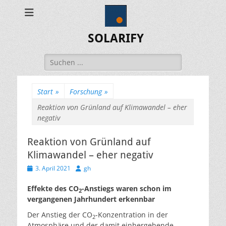
SOLARIFY
Suchen
nach:
Start
»
Forschung
»
Reaktion von Grünland auf Klimawandel – eher
negativ
Reaktion von Grünland auf
Klimawandel – eher negativ
Veröffentlicht
Autor
3. April 2021
gh
am
Effekte des CO
-Anstiegs waren schon im
2
vergangenen Jahrhundert erkennbar
Der Anstieg der CO
-Konzentration in der
2
Atmosphäre und der damit einhergehende