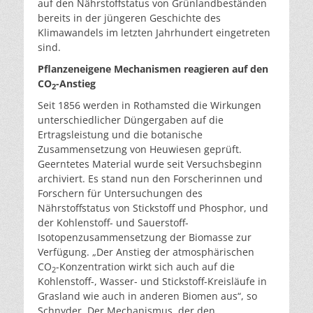
auf den Nährstoffstatus von Grünlandbeständen
bereits in der jüngeren Geschichte des
Klimawandels im letzten Jahrhundert eingetreten
sind.
Pflanzeneigene Mechanismen reagieren auf den
CO
-Anstieg
2
Seit 1856 werden in Rothamsted die Wirkungen
unterschiedlicher Düngergaben auf die
Ertragsleistung und die botanische
Zusammensetzung von Heuwiesen geprüft.
Geerntetes Material wurde seit Versuchsbeginn
archiviert. Es stand nun den Forscherinnen und
Forschern für Untersuchungen des
Nährstoffstatus von Stickstoff und Phosphor, und
der Kohlenstoff- und Sauerstoff-
Isotopenzusammensetzung der Biomasse zur
Verfügung. „Der Anstieg der atmosphärischen
CO
-Konzentration wirkt sich auch auf die
2
Kohlenstoff-, Wasser- und Stickstoff-Kreisläufe in
Grasland wie auch in anderen Biomen aus“, so
Schnyder. Der Mechanismus, der den