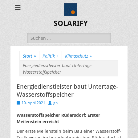
SOLARIFY
Suchen
nach:
Start
»
Politik
»
Klimaschutz
»
Energiedienstleister baut Untertage-
Wasserstoffspeicher
Energiedienstleister baut Untertage-
Wasserstoffspeicher
Veröffentlicht
Autor
10. April 2021
gh
am
Wasserstoffspeicher Rüdersdorf: Erster
Meilenstein erreicht
Der erste Meilenstein beim Bau einer Wasserstoff-
Testkaverne im brandenburgischen Rüdersdorf ist