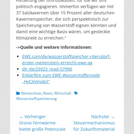
Förderung der Umrüstkosten, für die wir uns
politisch engagieren. Immerhin verfügen wir mit
37 Salzkavernen über 15 Prozent aller deutschen
Kavernenspeicher, die sich perspektivisch zur
Speicherung von Wasserstoff eignen könnten und
damit eine wichtige Basis wären, um gesteckte
Klimaziele zu erreichen.“
->Quelle und weitere Informationen:
EWE.com/de/wasserstoffspeicher-rdersdorf-
erster-meilenstein-erreicht-ewe-ag
dlr.de/23923_read-57990
Erklärfilm zum EWE-Wasser
stoffprojekt
„HyCAVmobil“
Kategorien
Schlagworte
Klimaschutz
,
News
,
Wirtschaft
Wasserstoffspeicherung
Beitragsnavigation
← Vorheriger
Nächster →
Vorheriger
Nächster
Grüne Fernwärme
Steuermechanismus
Beitrag:
Beitrag:
bietet große Potenziale
für Zukunftsmaterial