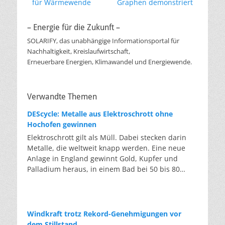
für Wärmewende
Graphen demonstriert
– Energie für die Zukunft –
SOLARIFY, das unabhängige Informationsportal für
Nachhaltigkeit, Kreislaufwirtschaft,
Erneuerbare Energien, Klimawandel und Energiewende.
Verwandte Themen
DEScycle: Metalle aus Elektroschrott ohne
Hochofen gewinnen
Elektroschrott gilt als Müll. Dabei stecken darin
Metalle, die weltweit knapp werden. Eine neue
Anlage in England gewinnt Gold, Kupfer und
Palladium heraus, in einem Bad bei 50 bis 80
Grad, statt wie bisher im Hochofen. Klassisches
Metallrecycling schmilzt Leiterplatten und
Kabelreste bei mehreren hundert bis über
tausend Grad ein. Energieintensiv und nur im
Windkraft trotz Rekord-Genehmigungen vor
industriellen Großmaßstab möglich. Das Londoner
dem Stillstand