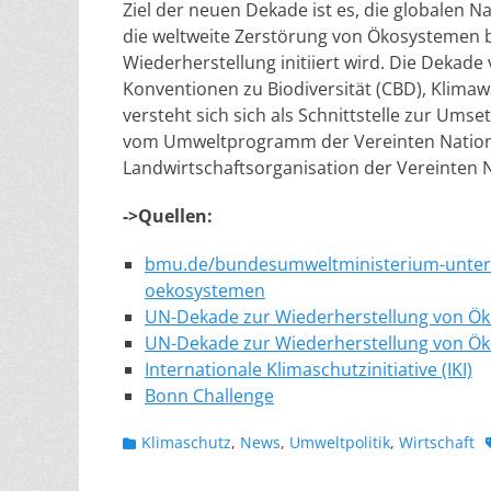
Ziel der neuen Dekade ist es, die globalen N
die weltweite Zerstörung von Ökosystemen be
Wiederherstellung initiiert wird. Die Dekade
Konventionen zu Biodiversität (CBD), Kli
versteht sich sich als Schnittstelle zur Um
vom Umweltprogramm der Vereinten Nation
Landwirtschaftsorganisation der Vereinten N
->Quellen:
bmu.de/bundesumweltministerium-unters
oekosystemen
UN-Dekade zur Wiederherstellung von Ö
UN-Dekade zur Wiederherstellung von Ökos
Internationale Klimaschutzinitiative (IKI)
Bonn Challenge
Kategorien
Klimaschutz
,
News
,
Umweltpolitik
,
Wirtschaft