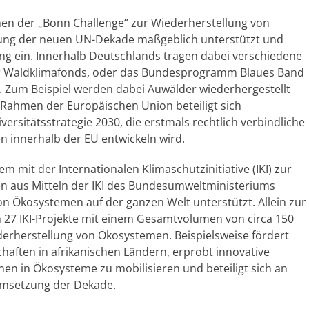
n der „Bonn Challenge“ zur Wiederherstellung von
lung der neuen UN
-Dekade maßgeblich unterstützt und
ung ein. Innerhalb Deutschlands tragen dabei verschiedene
r Waldklimafonds, oder das Bundesprogramm Blaues Band
 Zum Beispiel werden dabei Auwälder wiederhergestellt
 Rahmen der Europäischen Union beteiligt sich
rsitätsstrategie 2030, die erstmals rechtlich verbindliche
n innerhalb der EU entwickeln wird.
m mit der Internationalen Klimaschutzinitiative (IKI) zur
 aus Mitteln der IKI des Bundesumweltministeriums
on Ökosystemen auf der ganzen Welt unterstützt. Allein zur
 27 IKI-Projekte mit einem Gesamtvolumen von circa 150
erherstellung von Ökosystemen. Beispielsweise fördert
chaften in afrikanischen Ländern, erprobt innovative
nen in Ökosysteme zu mobilisieren und beteiligt sich an
Umsetzung der Dekade.