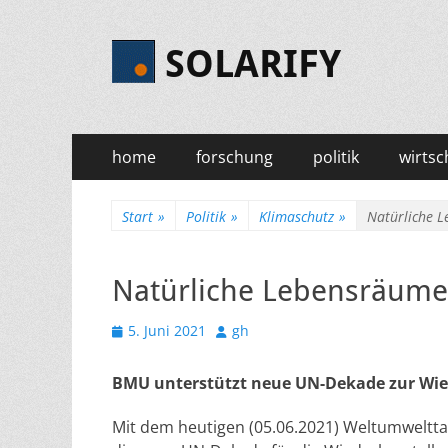
SOLARIFY
Primäres
Zum
home
forschung
politik
wirtsc
Inhalt
Menü
springen
Start
»
Politik
»
Klimaschutz
»
Natürliche L
Natürliche Lebensräume 
Veröffentlicht
Autor
5. Juni 2021
gh
am
BMU unterstützt neue UN-Dekade zur Wi
Mit dem heutigen (05.06.2021) Weltumweltta