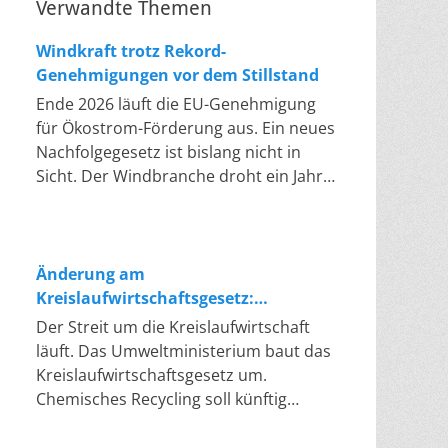
Verwandte Themen
Windkraft trotz Rekord-
Genehmigungen vor dem Stillstand
Ende 2026 läuft die EU-Genehmigung
für Ökostrom-Förderung aus. Ein neues
Nachfolgegesetz ist bislang nicht in
Sicht. Der Windbranche droht ein Jahr,
in dem sie nichts Neues anfangen kann.
Jahrelang scheiterte die Windkraft an
schleppenden Genehmigungen. Dieses
Problem hat die Politik tatsächlich
Änderung am
gelöst, die Verfahren laufen heute
Kreislaufwirtschaftsgesetz:
deutlich schneller. Die Halbjahresbilanz
Chemisches Recycling soll Lücke
Der Streit um die Kreislaufwirtschaft
der Branche bestätigt dieses Muster:
füllen
läuft. Das Umweltministerium baut das
So viele Windräder wie nie zuvor
Kreislaufwirtschaftsgesetz um.
wurden genehmigt, doch im ersten
Chemisches Recycling soll künftig
Halbjahr gingen netto nur rund zwei
gleichrangig neben dem klassischen
Gigawatt ans Netz. Der Bestand liegt
Recycling stehen. Die Entsorger sehen