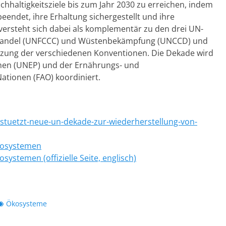
achhaltigkeitsziele bis zum Jahr 2030 zu erreichen, indem
endet, ihre Erhaltung sichergestellt und ihre
 versteht sich dabei als komplementär zu den drei UN-
mawandel (UNFCCC) und Wüstenbekämpfung (UNCCD) und
setzung der verschiedenen Konventionen. Die Dekade wird
en (UNEP) und der Ernährungs- und
ationen (FAO) koordiniert.
tuetzt-neue-un-dekade-zur-wiederherstellung-von-
kosystemen
ystemen (offizielle Seite, englisch)
Schlagworte
Ökosysteme