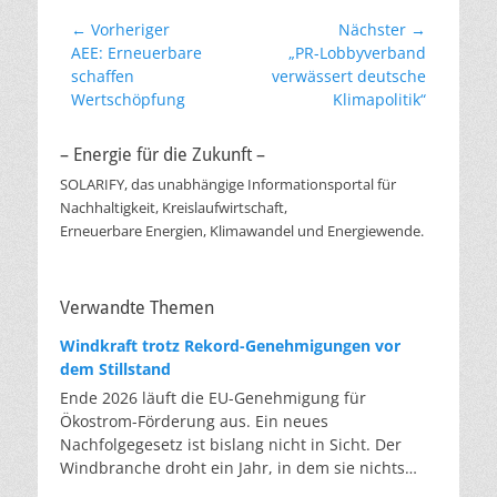
Beitragsnavigation
← Vorheriger
Nächster →
Vorheriger
Nächster
AEE: Erneuerbare
„PR-Lobbyverband
Beitrag:
Beitrag:
schaffen
verwässert deutsche
Wertschöpfung
Klimapolitik“
– Energie für die Zukunft –
SOLARIFY, das unabhängige Informationsportal für
Nachhaltigkeit, Kreislaufwirtschaft,
Erneuerbare Energien, Klimawandel und Energiewende.
Verwandte Themen
Windkraft trotz Rekord-Genehmigungen vor
dem Stillstand
Ende 2026 läuft die EU-Genehmigung für
Ökostrom-Förderung aus. Ein neues
Nachfolgegesetz ist bislang nicht in Sicht. Der
Windbranche droht ein Jahr, in dem sie nichts
Neues anfangen kann. Jahrelang scheiterte die