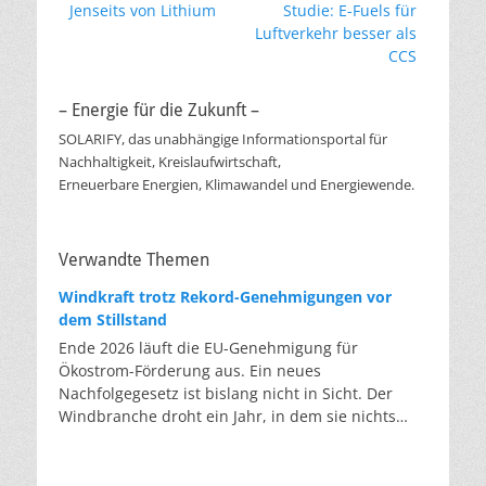
Vorheriger
Nächster
Jenseits von Lithium
Studie: E-Fuels für
Beitrag:
Beitrag:
Luftverkehr besser als
CCS
– Energie für die Zukunft –
SOLARIFY, das unabhängige Informationsportal für
Nachhaltigkeit, Kreislaufwirtschaft,
Erneuerbare Energien, Klimawandel und Energiewende.
Verwandte Themen
Windkraft trotz Rekord-Genehmigungen vor
dem Stillstand
Ende 2026 läuft die EU-Genehmigung für
Ökostrom-Förderung aus. Ein neues
Nachfolgegesetz ist bislang nicht in Sicht. Der
Windbranche droht ein Jahr, in dem sie nichts
Neues anfangen kann. Jahrelang scheiterte die
Windkraft an schleppenden Genehmigungen.
Dieses Problem hat die Politik tatsächlich gelöst,