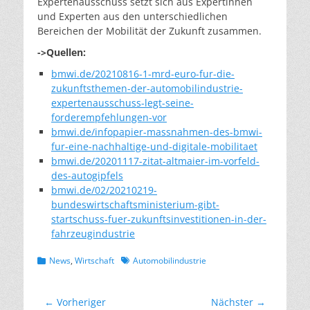
Expertenausschuss setzt sich aus Expertinnen
und Experten aus den unterschiedlichen
Bereichen der Mobilität der Zukunft zusammen.
->Quellen:
bmwi.de/20210816-1-mrd-euro-fur-die-
zukunftsthemen-der-automobilindustrie-
expertenausschuss-legt-seine-
forderempfehlungen-vor
bmwi.de/infopapier-massnahmen-des-bmwi-
fur-eine-nachhaltige-und-digitale-mobilitaet
bmwi.de/20201117-zitat-altmaier-im-vorfeld-
des-autogipfels
bmwi.de/02/20210219-
bundeswirtschaftsministerium-gibt-
startschuss-fuer-zukunftsinvestitionen-in-der-
fahrzeugindustrie
Kategorien
Schlagworte
News
,
Wirtschaft
Automobilindustrie
Beitragsnavigation
← Vorheriger
Nächster →