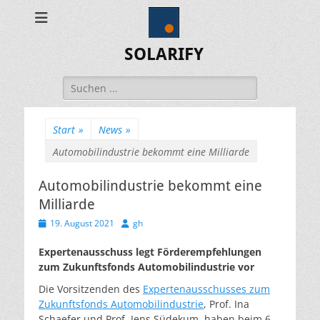
SOLARIFY
Suchen
nach:
Start
»
News
»
Automobilindustrie bekommt eine Milliarde
Automobilindustrie bekommt eine
Milliarde
Veröffentlicht
Autor
19. August 2021
gh
am
Expertenausschuss legt Förderempfehlungen
zum Zukunftsfonds Automobilindustrie vor
Die Vorsitzenden des
Expertenausschusses zum
Zukunftsfonds Automobilindustrie
, Prof. Ina
Schaefer und Prof. Jens Südekum, haben beim 6.