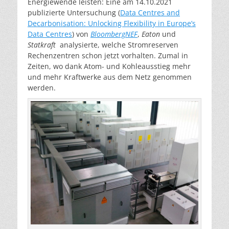
Energiewende leisten: Eine am 14.10.2021
publizierte Untersuchung (
Data Centres and
Decarbonisation: Unlocking Flexibility in Europe’s
Data Centres
) von
BloombergNEF
,
Eaton
und
Statkraft
analysierte, welche Stromreserven
Rechenzentren schon jetzt vorhalten. Zumal in
Zeiten, wo dank Atom- und Kohleausstieg mehr
und mehr Kraftwerke aus dem Netz genommen
werden.