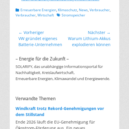
Kategorien
Erneuerbare Energien
,
Klimaschutz
,
News
,
Verbraucher
,
Schlagworte
Verbraucher
,
Wirtschaft
Stromspeicher
Beitragsnavigation
← Vorheriger
Nächster →
Vorheriger
Nächster
VW gründet eigenes
Warum Lithium-Akkus
Beitrag:
Beitrag:
Batterie-Unternehmen
explodieren können
– Energie für die Zukunft –
SOLARIFY, das unabhängige Informationsportal für
Nachhaltigkeit, Kreislaufwirtschaft,
Erneuerbare Energien, Klimawandel und Energiewende.
Verwandte Themen
Windkraft trotz Rekord-Genehmigungen vor
dem Stillstand
Ende 2026 läuft die EU-Genehmigung für
Ökostrom-Förderung aus. Ein neues