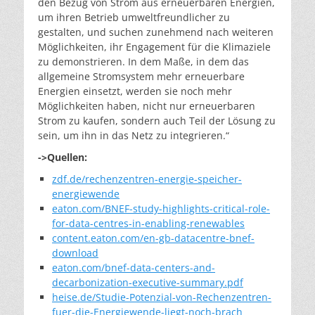
den Bezug von Strom aus erneuerbaren Energien,
um ihren Betrieb umweltfreundlicher zu
gestalten, und suchen zunehmend nach weiteren
Möglichkeiten, ihr Engagement für die Klimaziele
zu demonstrieren. In dem Maße, in dem das
allgemeine Stromsystem mehr erneuerbare
Energien einsetzt, werden sie noch mehr
Möglichkeiten haben, nicht nur erneuerbaren
Strom zu kaufen, sondern auch Teil der Lösung zu
sein, um ihn in das Netz zu integrieren.“
->Quellen:
zdf.de/rechenzentren-energie-speicher-
energiewende
eaton.com/BNEF-study-highlights-critical-role-
for-data-centres-in-enabling-renewables
content.eaton.com/en-gb-datacentre-bnef-
download
eaton.com/bnef-data-centers-and-
decarbonization-executive-summary.pdf
heise.de/Studie-Potenzial-von-Rechenzentren-
fuer-die-Energiewende-liegt-noch-brach