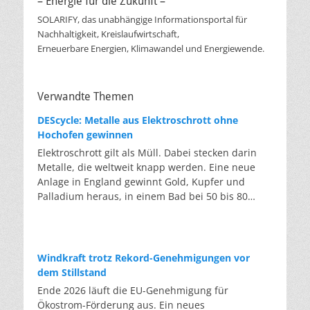
– Energie für die Zukunft –
SOLARIFY, das unabhängige Informationsportal für
Nachhaltigkeit, Kreislaufwirtschaft,
Erneuerbare Energien, Klimawandel und Energiewende.
Verwandte Themen
DEScycle: Metalle aus Elektroschrott ohne
Hochofen gewinnen
Elektroschrott gilt als Müll. Dabei stecken darin
Metalle, die weltweit knapp werden. Eine neue
Anlage in England gewinnt Gold, Kupfer und
Palladium heraus, in einem Bad bei 50 bis 80
Grad, statt wie bisher im Hochofen. Klassisches
Metallrecycling schmilzt Leiterplatten und
Kabelreste bei mehreren hundert bis über
tausend Grad ein. Energieintensiv und nur im
Windkraft trotz Rekord-Genehmigungen vor
industriellen Großmaßstab möglich. Das Londoner
dem Stillstand
Start-up DEScycle hat im englischen Teesside eine
Ende 2026 läuft die EU-Genehmigung für
Demonstrationsanlage eröffnet, die ohne diese
Ökostrom-Förderung aus. Ein neues