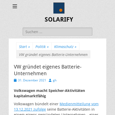
SOLARIFY
Suchen
nach:
Start
»
Politik
»
Klimaschutz
»
VW gründet eigenes Batterie-Unternehmen
VW gründet eigenes Batterie-
Unternehmen
Veröffentlicht
Autor
31. Dezember 2021
gh
am
Volkswagen macht Speicher-Aktivitäten
kapitalmarktfähig
Volkswagen bündelt einer
Medienmitteilung vom
13.12.2021 zufolge
seine Batterie-Aktivitäten in
einem eigens gegründeten Unternehmen – einer