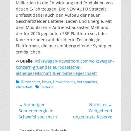
Milliarden in die Entwicklung und Produktion von
neuen E-Fahrzeugen. Die NEW AUTO Strategie
umfasst dabei auch den Aufbau der neuen
Geschäftsfelder Batterie, Laden und Energie. Mit
dem Modularen E-Antriebsbaukasten MEB und
der für 2026 geplanten SSP-Plattform setzt der
Konzern zudem auf dezidierte Technologie-
Plattformen, die markenübergreifende Synergien
ermöglichen.
->Quelle:
volkswagen-newsroom.com/volkswagen-
konzern-gruendet-europaeische-
aktiengesellschaft-fuer-batteriegeschaeft
Kategorien
Klimaschutz
,
News
,
Umweltpolitik
,
Verbraucher
,
Schlagworte
Wirtschaft
Batterie
Beitragsnavigation
← Vorheriger
Nächster →
Vorheriger
Nächster
Son­nen­ener­gie in
Weitgehend
Beitrag:
Beitrag:
Schwe­fel spei­chern
ungenutzte Reserve