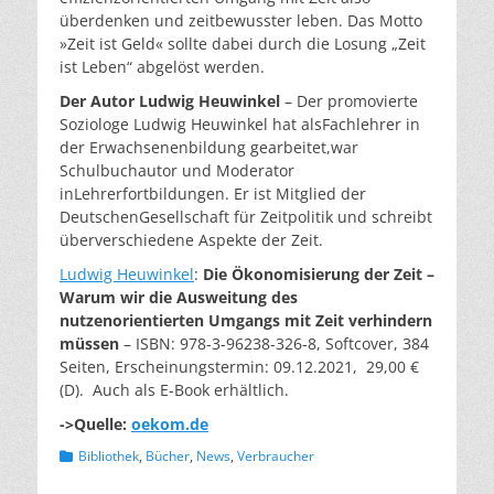
überdenken und zeitbewusster leben. Das Motto
»Zeit ist Geld« sollte dabei durch die Losung „Zeit
ist Leben“ abgelöst werden.
Der Autor Ludwig Heuwinkel
– Der promovierte
Soziologe Ludwig Heuwinkel hat alsFachlehrer in
der Erwachsenenbildung gearbeitet,war
Schulbuchautor und Moderator
inLehrerfortbildungen. Er ist Mitglied der
DeutschenGesellschaft für Zeitpolitik und schreibt
überverschiedene Aspekte der Zeit.
Ludwig Heuwinkel
:
Die Ökonomisierung der Zeit –
Warum wir die Ausweitung des
nutzenorientierten Umgangs mit Zeit verhindern
müssen
– ISBN: 978-3-96238-326-8, Softcover, 384
Seiten, Erscheinungstermin: 09.12.2021, 29,00 €
(D). Auch als E-Book erhältlich.
->Quelle:
oekom.de
Kategorien
Bibliothek
,
Bücher
,
News
,
Verbraucher