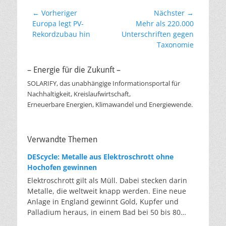
Beitragsnavigation
← Vorheriger
Nächster →
Vorheriger
Nächster
Europa legt PV-
Mehr als 220.000
Beitrag:
Beitrag:
Rekordzubau hin
Unterschriften gegen
Taxonomie
– Energie für die Zukunft –
SOLARIFY, das unabhängige Informationsportal für
Nachhaltigkeit, Kreislaufwirtschaft,
Erneuerbare Energien, Klimawandel und Energiewende.
Verwandte Themen
DEScycle: Metalle aus Elektroschrott ohne
Hochofen gewinnen
Elektroschrott gilt als Müll. Dabei stecken darin
Metalle, die weltweit knapp werden. Eine neue
Anlage in England gewinnt Gold, Kupfer und
Palladium heraus, in einem Bad bei 50 bis 80
Grad, statt wie bisher im Hochofen. Klassisches