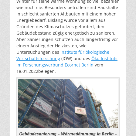
Winter für seine warme Wohnung so viel bezahlen
wie noch nie. Besonders betroffen sind Haushalte
in schlecht sanierten Altbauten mit einem hohen
Energiebedarf. Bislang wurde vor allem aus
Gründen des Klimaschutzes gefordert, den
Gebäudebestand zügig energetisch zu sanieren.
Aber Sanierungen schützen auch längerfristig vor
einem Anstieg der Heizkosten, wie
Untersuchungen des
Instituts für ökologische
Wirtschaftsforschung
(IÖW) und des
Öko-Instituts
im Forschungsverbund Ecornet Berlin
vom
18.01.2022belegen.
Gebäudesanierung – Wärmedämmung in Berlin
–