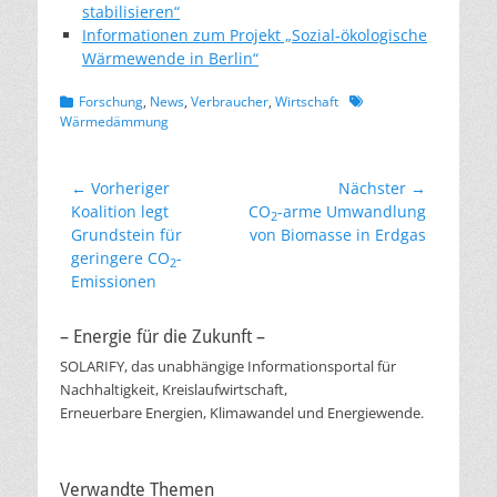
stabilisieren“
Informationen zum Projekt „Sozial-ökologische
Wärmewende in Berlin“
Kategorien
Schlagworte
Forschung
,
News
,
Verbraucher
,
Wirtschaft
Wärmedämmung
Beitragsnavigation
← Vorheriger
Nächster →
Vorheriger
Nächster
Koalition legt
CO
-arme Umwandlung
2
Beitrag:
Beitrag:
Grundstein für
von Biomasse in Erdgas
geringere CO
-
2
Emissionen
– Energie für die Zukunft –
SOLARIFY, das unabhängige Informationsportal für
Nachhaltigkeit, Kreislaufwirtschaft,
Erneuerbare Energien, Klimawandel und Energiewende.
Verwandte Themen