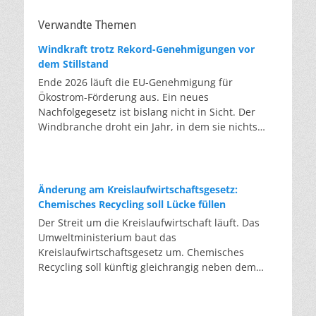
Verwandte Themen
Windkraft trotz Rekord-Genehmigungen vor
dem Stillstand
Ende 2026 läuft die EU-Genehmigung für
Ökostrom-Förderung aus. Ein neues
Nachfolgegesetz ist bislang nicht in Sicht. Der
Windbranche droht ein Jahr, in dem sie nichts
Neues anfangen kann. Jahrelang scheiterte die
Windkraft an schleppenden Genehmigungen.
Dieses Problem hat die Politik tatsächlich gelöst,
die Verfahren laufen heute deutlich schneller. Die
Änderung am Kreislaufwirtschaftsgesetz:
Halbjahresbilanz der Branche bestätigt dieses
Chemisches Recycling soll Lücke füllen
Muster: So viele Windräder wie nie zuvor wurden
Der Streit um die Kreislaufwirtschaft läuft. Das
genehmigt, doch im ersten Halbjahr gingen netto
Umweltministerium baut das
nur rund zwei Gigawatt ans Netz. Der Bestand
Kreislaufwirtschaftsgesetz um. Chemisches
liegt damit bei etwa 70 Gigawatt. Das gesetzliche
Recycling soll künftig gleichrangig neben dem
Zwischenziel von 84 Gigawatt zum Jahresende ist
klassischen Recycling stehen. Die Entsorger sehen
außer Reichweite. Allerdings wächst auch der
hier Gefahren für die Branche. Das
Fördertopf nicht mit, da er gesetzlich gedeckelt
Bundesumweltministerium hat den Entwurf zur