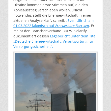
Ukraine kommen erste Stimmen auf, die den
Kohleausstieg verschieben wollen. „Nicht
notwendig, stellt die Energiewirtschaft in einer
aktuellen Analyse klar“, schreibt
Sven Ullrich am
01.03.2022 lakonisch auf
Erneuerbare Energien
. Er
meint den Branchenverband BDEW. Solarify
dukumentiert dessen
Lagebericht unter dem Titel:
„Deutsche Energiewirtschaft: Verantwortung für
Versorgungssicherheit“.