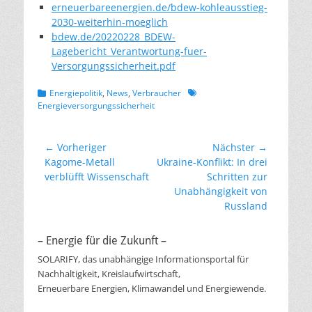
erneuerbareenergien.de/bdew-kohleausstieg-
2030-weiterhin-moeglich
bdew.de/20220228_BDEW-
Lagebericht_Verantwortung-fuer-
Versorgungssicherheit.pdf
Kategorien
Schlagworte
Energiepolitik
,
News
,
Verbraucher
Energieversorgungssicherheit
Beitragsnavigation
← Vorheriger
Nächster →
Vorheriger
Nächster
Kagome-Metall
Ukraine-Konflikt: In drei
Beitrag:
Beitrag:
verblüfft Wissenschaft
Schritten zur
Unabhängigkeit von
Russland
– Energie für die Zukunft –
SOLARIFY, das unabhängige Informationsportal für
Nachhaltigkeit, Kreislaufwirtschaft,
Erneuerbare Energien, Klimawandel und Energiewende.