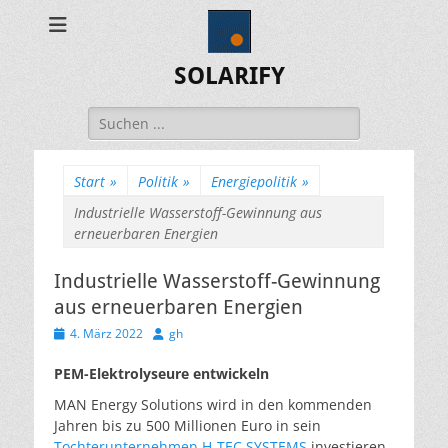
SOLARIFY
Suchen
nach:
Start
»
Politik
»
Energiepolitik
»
Industrielle Wasserstoff-Gewinnung aus
erneuerbaren Energien
Industrielle Wasserstoff-Gewinnung
aus erneuerbaren Energien
Veröffentlicht
Autor
4. März 2022
gh
am
PEM-Elektrolyseure entwickeln
MAN Energy Solutions wird in den kommenden
Jahren bis zu 500 Millionen Euro in sein
Tochterunternehmen H-TEC SYSTEMS
investieren,