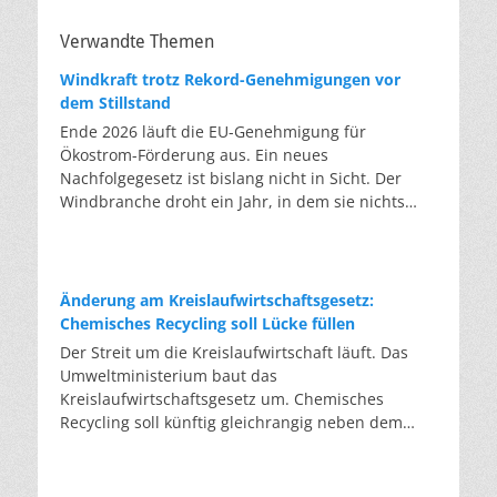
Verwandte Themen
Windkraft trotz Rekord-Genehmigungen vor
dem Stillstand
Ende 2026 läuft die EU-Genehmigung für
Ökostrom-Förderung aus. Ein neues
Nachfolgegesetz ist bislang nicht in Sicht. Der
Windbranche droht ein Jahr, in dem sie nichts
Neues anfangen kann. Jahrelang scheiterte die
Windkraft an schleppenden Genehmigungen.
Dieses Problem hat die Politik tatsächlich gelöst,
die Verfahren laufen heute deutlich schneller. Die
Änderung am Kreislaufwirtschaftsgesetz:
Halbjahresbilanz der Branche bestätigt dieses
Chemisches Recycling soll Lücke füllen
Muster: So viele Windräder wie nie zuvor wurden
Der Streit um die Kreislaufwirtschaft läuft. Das
genehmigt, doch im ersten Halbjahr gingen netto
Umweltministerium baut das
nur rund zwei Gigawatt ans Netz. Der Bestand
Kreislaufwirtschaftsgesetz um. Chemisches
liegt damit bei etwa 70 Gigawatt. Das gesetzliche
Recycling soll künftig gleichrangig neben dem
Zwischenziel von 84 Gigawatt zum Jahresende ist
klassischen Recycling stehen. Die Entsorger sehen
außer Reichweite. Allerdings wächst auch der
hier Gefahren für die Branche. Das
Fördertopf nicht mit, da er gesetzlich gedeckelt
Bundesumweltministerium hat den Entwurf zur