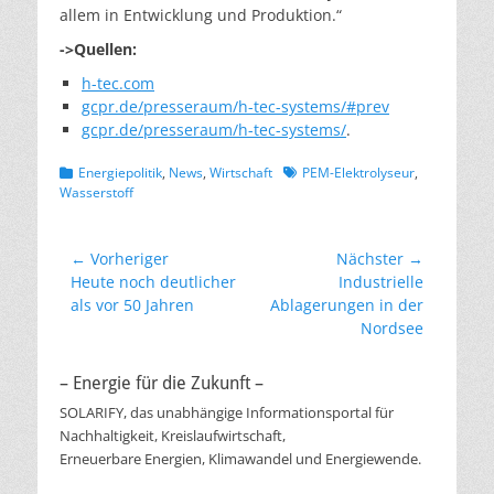
allem in Entwicklung und Produktion.“
->Quellen:
h-tec.com
gcpr.de/presseraum/h-tec-systems/#prev
gcpr.de/presseraum/h-tec-systems/
.
Kategorien
Schlagworte
Energiepolitik
,
News
,
Wirtschaft
PEM-Elektrolyseur
,
Wasserstoff
Beitragsnavigation
← Vorheriger
Nächster →
Vorheriger
Nächster
Heute noch deutlicher
Industrielle
Beitrag:
Beitrag:
als vor 50 Jahren
Ablagerungen in der
Nordsee
– Energie für die Zukunft –
SOLARIFY, das unabhängige Informationsportal für
Nachhaltigkeit, Kreislaufwirtschaft,
Erneuerbare Energien, Klimawandel und Energiewende.