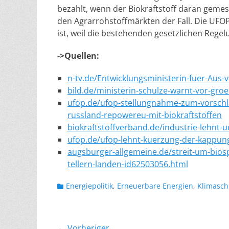
bezahlt, wenn der Biokraftstoff daran gemesse
den Agrarrohstoffmärkten der Fall. Die UFOP s
ist, weil die bestehenden gesetzlichen Regel
->Quellen:
n-tv.de/Entwicklungsministerin-fuer-Aus-v
bild.de/ministerin-schulze-warnt-vor-groe
ufop.de/ufop-stellungnahme-zum-vorschl
russland-repowereu-mit-biokraftstoffen
biokraftstoffverband.de/industrie-lehnt-
ufop.de/ufop-lehnt-kuerzung-der-kappun
augsburger-allgemeine.de/streit-um-biospr
tellern-landen-id62503056.html
Kategorien
Energiepolitik
,
Erneuerbare Energien
,
Klimasch
← Vorheriger