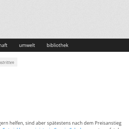
haft
umwelt
bibliothek
stritten
gern helfen, sind aber spätestens nach dem Preisanstieg