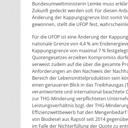
Bundesumweltministerin Lemke muss erkläre
Zukunft gedeckt werden soll. Für diesen Anb
Änderung der Kappungsgrenze löst somit Verl
gewonnen, stellt die UFOP fest, wahrscheinli
Für die UFOP ist eine Änderung der Kappungs
nationale Grenze von 4,4 % am Endenergiev
Kappungsgrenze von maximal 7 % festgeleg
Quotengesetzes erzielten Kompromiss dürfe 
verweist zudem auf die über die gesamte Pr
Anforderungen an den Nachweis der Nachhal
Bereich der Lebensmittelproduktion sein kö
einen genaueren Blick in das Treibhausgas
verantwortete und international beachtete 
zur THG-Minderung verpflichteten Unterneh
Leistungsverhältnis bzgl. der THG-Minderung 
Effizienzwettbewerb hat den Mengenbedarf fü
von Biodiesel aus Rapsöl seit 2014 gegenüber
im Falle der Nichterfüllung der Quote zu en