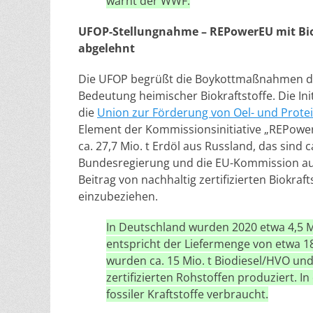
warnt der WWF.
UFOP-Stellungnahme – REPowerEU mit Bio
abgelehnt
Die UFOP begrüßt die Boykottmaßnahmen der
Bedeutung heimischer Biokraftstoffe. Die In
die
Union zur Förderung von Oel- und Protei
Element der Kommissionsinitiative „REPower
ca. 27,7 Mio. t Erdöl aus Russland, das sind
Bundesregierung und die EU-Kommission auf,
Beitrag von nachhaltig zertifizierten Biokraf
einzubeziehen.
In Deutschland wurden 2020 etwa 4,5 Mio
entspricht der Liefermenge von etwa 18
wurden ca. 15 Mio. t Biodiesel/HVO und
zertifizierten Rohstoffen produziert. I
fossiler Kraftstoffe verbraucht.