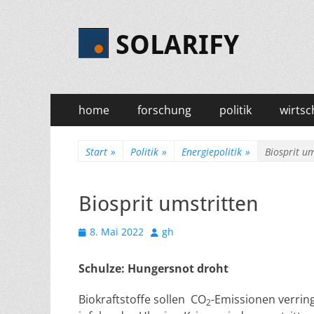
SOLARIFY
Primäres
Zum
home
forschung
politik
wirtsc
Inhalt
Menü
springen
Start
»
Politik
»
Energiepolitik
»
Biosprit um
Biosprit umstritten
Veröffentlicht
Autor
8. Mai 2022
gh
am
Schulze: Hungersnot droht
Biokraftstoffe sollen CO
-Emissionen verrin
2