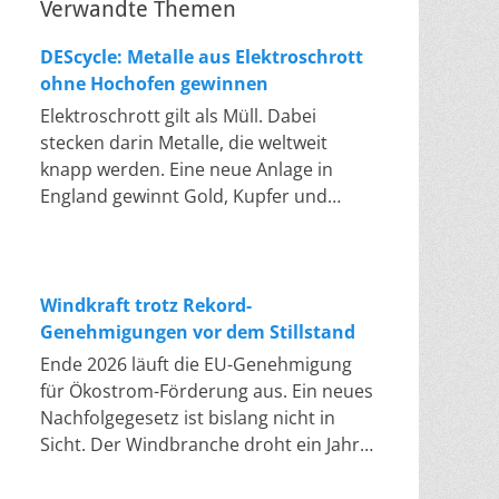
Verwandte Themen
DEScycle: Metalle aus Elektroschrott
ohne Hochofen gewinnen
Elektroschrott gilt als Müll. Dabei
stecken darin Metalle, die weltweit
knapp werden. Eine neue Anlage in
England gewinnt Gold, Kupfer und
Palladium heraus, in einem Bad bei 50
bis 80 Grad, statt wie bisher im
Hochofen. Klassisches Metallrecycling
schmilzt Leiterplatten und Kabelreste
Windkraft trotz Rekord-
bei mehreren hundert bis über
Genehmigungen vor dem Stillstand
tausend Grad ein. Energieintensiv und
Ende 2026 läuft die EU-Genehmigung
nur im industriellen Großmaßstab
für Ökostrom-Förderung aus. Ein neues
möglich. Das Londoner Start-up
Nachfolgegesetz ist bislang nicht in
DEScycle hat im englischen Teesside
Sicht. Der Windbranche droht ein Jahr,
eine Demonstrationsanlage eröffnet,
in dem sie nichts Neues anfangen kann.
die ohne diese Hitze auskommt: Ein
Jahrelang scheiterte die Windkraft an