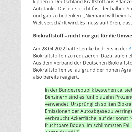
kippen in Deutschland Kraftstoff aus Pflanze
Autotanks. Das entspricht fast der halben So
und gab zu bedenken: „Niemand will beim Ta
Welt verschärft wird. Es muss aufhören, das
Biokraftstoff – nicht nur gut für die Umwe
Am 28.04.2022 hatte Lemke bedreits in der
A
Biokraftstoffen zu reduzieren. Dazu laufen
Aus dem Verband der Deutschen Biokraftstof
Biokraftstoffen sei aufgrund der hohen Agra
also bereits reagiert.
In der Bundesrepublik bestehen ca. sieb
Benzinern sind es fünf bis zehn Proze
verwendet. Ursprünglich sollten Biokra
Emissionen der Autoabgase zu verringer
verbraucht Ackerfläche, auf der sonst
fruchtbare Böden. Im schlimmsten Fall