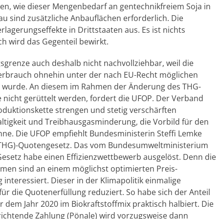
n, wie dieser Mengenbedarf an gentechnikfreiem Soja in
au sind zusätzliche Anbauflächen erforderlich. Die
agerungseffekte in Drittstaaten aus. Es ist nichts
ch wird das Gegenteil bewirkt.
grenze auch deshalb nicht nachvollziehbar, weil die
erbrauch ohnehin unter der nach EU-Recht möglichen
t wurde. An diesem im Rahmen der Änderung des THG-
nicht gerüttelt werden, fordert die UFOP. Der Verband
oduktionskette strengen und stetig verschärften
tigkeit und Treibhausgasminderung, die Vorbild für den
nne. Die UFOP empfiehlt Bundesministerin Steffi Lemke
 (THG)-Quotengesetz. Das vom Bundesumweltministerium
Gesetz habe einen Effizienzwettbewerb ausgelöst. Denn die
men sind an einem möglichst optimierten Preis-
interessiert. Dieser in der Klimapolitik einmalige
r die Quotenerfüllung reduziert. So habe sich der Anteil
 dem Jahr 2020 im Biokraftstoffmix praktisch halbiert. Die
trichtende Zahlung (Pönale) wird vorzugsweise dann