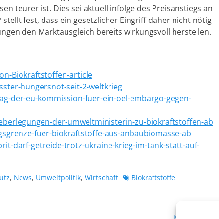
n teurer ist. Dies sei aktuell infolge des Preisanstiegs an
tellt fest, dass ein gesetzlicher Eingriff daher nicht nötig
ungen den Marktausgleich bereits wirkungsvoll herstellen.
on-Biokraftstoffen-article
sster-hungersnot-seit-2-weltkrieg
ag-der-eu-kommission-fuer-ein-oel-embargo-gegen-
ueberlegungen-der-umweltministerin-zu-biokraftstoffen-ab
gsgrenze-fuer-biokraftstoffe-aus-anbaubiomasse-ab
it-darf-getreide-trotz-ukraine-krieg-im-tank-statt-auf-
Schlagworte
utz
,
News
,
Umweltpolitik
,
Wirtschaft
Biokraftstoffe
Nächster →