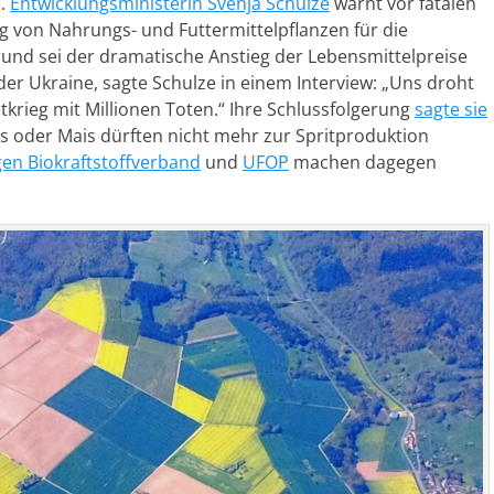
n.
Entwicklungsministerin Svenja Schulze
warnt vor fatalen
 von Nahrungs- und Futtermittelpflanzen für die
rund sei der dramatische Anstieg der Lebensmittelpreise
der Ukraine, sagte Schulze in einem Interview: „Uns droht
krieg mit Millionen Toten.“ Ihre Schlussfolgerung
sagte sie
ps oder Mais dürften nicht mehr zur Spritproduktion
en Biokraftstoffverband
und
UFOP
machen dagegen