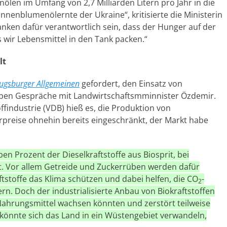
nölen im Umfang von 2,7 Milliarden Litern pro Jahr in die
nnenblumenölernte der Ukraine“, kritisierte die Ministerin
nken dafür verantwortlich sein, dass der Hunger auf der
s wir Lebensmittel in den Tank packen.“
lt
ugsburger Allgemeinen
gefordert, den Einsatz von
 eben Gespräche mit Landwirtschaftsmminnister Özdemir.
findustrie (VDB) hieß es, die Produktion von
rpreise ohnehin bereits eingeschränkt, der Markt habe
en Prozent der Dieselkraftstoffe aus Biosprit, bei
nt. Vor allem Getreide und Zuckerrüben werden dafür
ftstoffe das Klima schützen und dabei helfen, die CO
-
2
n. Doch der industrialisierte Anbau von Biokraftstoffen
 Nahrungsmittel wachsen könnten und zerstört teilweise
 könnte sich das Land in ein Wüstengebiet verwandeln,