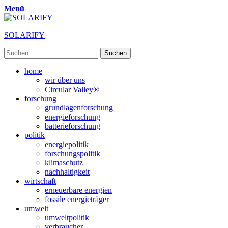
Menü
SOLARIFY
Suchen
nach:
Primäres
Zum
home
Inhalt
wir über uns
Menü
springen
Circular Valley®
forschung
grundlagenforschung
energieforschung
batterieforschung
politik
energiepolitik
forschungspolitik
klimaschutz
nachhaltigkeit
wirtschaft
erneuerbare energien
fossile energieträger
umwelt
umweltpolitik
verbraucher