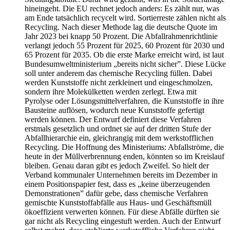
hineingeht. Die EU rechnet jedoch anders: Es zählt nur, was
am Ende tatsächlich recycelt wird. Sortierreste zählen nicht als
Recycling. Nach dieser Methode lag die deutsche Quote im
Jahr 2023 bei knapp 50 Prozent. Die Abfallrahmenrichtlinie
verlangt jedoch 55 Prozent für 2025, 60 Prozent für 2030 und
65 Prozent für 2035. Ob die erste Marke erreicht wird, ist laut
Bundesumweltministerium „bereits nicht sicher”. Diese Lücke
soll unter anderem das chemische Recycling füllen. Dabei
werden Kunststoffe nicht zerkleinert und eingeschmolzen,
sondern ihre Molekülketten werden zerlegt. Etwa mit
Pyrolyse oder Lösungsmittelverfahren, die Kunststoffe in ihre
Bausteine auflösen, wodurch neue Kunststoffe gefertigt
werden können. Der Entwurf definiert diese Verfahren
erstmals gesetzlich und ordnet sie auf der dritten Stufe der
Abfallhierarchie ein, gleichrangig mit dem werkstofflichen
Recycling. Die Hoffnung des Ministeriums: Abfallströme, die
heute in der Müllverbrennung enden, könnten so im Kreislauf
bleiben. Genau daran gibt es jedoch Zweifel. So hielt der
Verband kommunaler Unternehmen bereits im Dezember in
einem Positionspapier fest, dass es „keine überzeugenden
Demonstrationen” dafür gebe, dass chemische Verfahren
gemischte Kunststoffabfälle aus Haus- und Geschäftsmüll
ökoeffizient verwerten können. Für diese Abfälle dürften sie
gar nicht als Recycling eingestuft werden. Auch der Entwurf