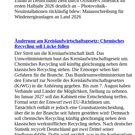
Zubau in Deutschland zieht durch Offshore-Comeback im
ersten Halbjahr 2026 deutlich an – Photovoltaik-
Neuinstallationen rückläufig bdew: Maiausschreibung für
Windenergieanlagen an Land 2026
Änderung am Kreislaufwirtschaftsgesetz: Chemisches
Recycling soll Lücke füllen
Der Streit um die Kreislaufwirtschaft läuft. Das
Umweltministerium baut das Kreislaufwirtschaftsgesetz um.
Chemisches Recycling soll künftig gleichrangig neben dem
klassischen Recycling stehen. Die Entsorger sehen hier
Gefahren für die Branche. Das Bundesumweltministerium hat
den Entwurf zur Novelle des Kreislaufwirtschaftsgesetzes
(KrWG) in die Anhörung gegeben. Bis zum 7. August haben
Verbände und Länder die Möglichkeit, Stellung zu nehmen.
Im Januar 2027 soll das Kabinett eine Entscheidung treffen.
Formal setzt der Entwurf zwei EU-Richtlinien um.
Tatsächlich enthält er jedoch eine Grundsatzentscheidung,
über die in der Branche seit Jahren gestritten wird: Demnach
soll chemisches Recycling künftig gleichrangig neben dem
klassischen werkstofflichen Recycling stehen. Nach deutscher
Statistik recycelt Deutschland gut zwei Drittel seiner
Siedlungsabfälle. Dafür wird gezählt, was in die Sortieranlage