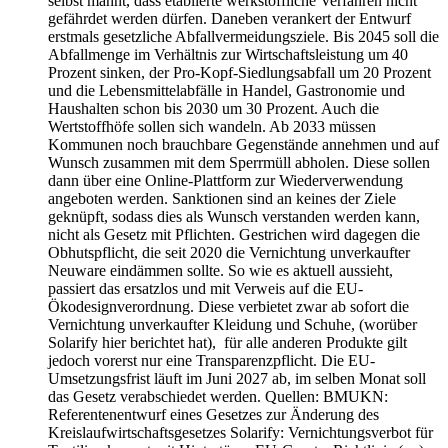
selbst mahnt, dass etablierte werkstoffliche Verfahren nicht
gefährdet werden dürfen. Daneben verankert der Entwurf
erstmals gesetzliche Abfallvermeidungsziele. Bis 2045 soll die
Abfallmenge im Verhältnis zur Wirtschaftsleistung um 40
Prozent sinken, der Pro-Kopf-Siedlungsabfall um 20 Prozent
und die Lebensmittelabfälle in Handel, Gastronomie und
Haushalten schon bis 2030 um 30 Prozent. Auch die
Wertstoffhöfe sollen sich wandeln. Ab 2033 müssen
Kommunen noch brauchbare Gegenstände annehmen und auf
Wunsch zusammen mit dem Sperrmüll abholen. Diese sollen
dann über eine Online-Plattform zur Wiederverwendung
angeboten werden. Sanktionen sind an keines der Ziele
geknüpft, sodass dies als Wunsch verstanden werden kann,
nicht als Gesetz mit Pflichten. Gestrichen wird dagegen die
Obhutspflicht, die seit 2020 die Vernichtung unverkaufter
Neuware eindämmen sollte. So wie es aktuell aussieht,
passiert das ersatzlos und mit Verweis auf die EU-
Ökodesignverordnung. Diese verbietet zwar ab sofort die
Vernichtung unverkaufter Kleidung und Schuhe, (worüber
Solarify hier berichtet hat), für alle anderen Produkte gilt
jedoch vorerst nur eine Transparenzpflicht. Die EU-
Umsetzungsfrist läuft im Juni 2027 ab, im selben Monat soll
das Gesetz verabschiedet werden. Quellen: BMUKN:
Referentenentwurf eines Gesetzes zur Änderung des
Kreislaufwirtschaftsgesetzes Solarify: Vernichtungsverbot für