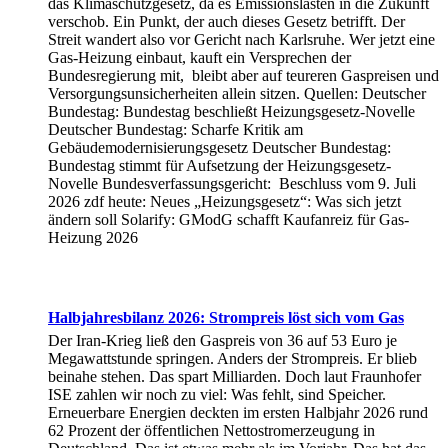
das Klimaschutzgesetz, da es Emissionslasten in die Zukunft
verschob. Ein Punkt, der auch dieses Gesetz betrifft. Der
Streit wandert also vor Gericht nach Karlsruhe. Wer jetzt eine
Gas-Heizung einbaut, kauft ein Versprechen der
Bundesregierung mit, bleibt aber auf teureren Gaspreisen und
Versorgungsunsicherheiten allein sitzen. Quellen: Deutscher
Bundestag: Bundestag beschließt Heizungsgesetz-Novelle
Deutscher Bundestag: Scharfe Kritik am
Gebäudemodernisierungsgesetz Deutscher Bundestag:
Bundestag stimmt für Aufsetzung der Heizungsgesetz-
Novelle Bundesverfassungsgericht: Beschluss vom 9. Juli
2026 zdf heute: Neues „Heizungsgesetz“: Was sich jetzt
ändern soll Solarify: GModG schafft Kaufanreiz für Gas-
Heizung 2026
Halbjahresbilanz 2026: Strompreis löst sich vom Gas
Der Iran-Krieg ließ den Gaspreis von 36 auf 53 Euro je
Megawattstunde springen. Anders der Strompreis. Er blieb
beinahe stehen. Das spart Milliarden. Doch laut Fraunhofer
ISE zahlen wir noch zu viel: Was fehlt, sind Speicher.
Erneuerbare Energien deckten im ersten Halbjahr 2026 rund
62 Prozent der öffentlichen Nettostromerzeugung in