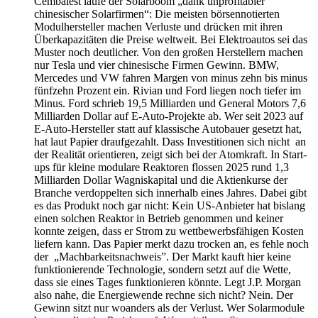
Cembalest laufe der Solarboom „dank unprofitabler
chinesischer Solarfirmen“: Die meisten börsennotierten
Modulhersteller machen Verluste und drücken mit ihren
Überkapazitäten die Preise weltweit. Bei Elektroautos sei das
Muster noch deutlicher. Von den großen Herstellern machen
nur Tesla und vier chinesische Firmen Gewinn. BMW,
Mercedes und VW fahren Margen von minus zehn bis minus
fünfzehn Prozent ein. Rivian und Ford liegen noch tiefer im
Minus. Ford schrieb 19,5 Milliarden und General Motors 7,6
Milliarden Dollar auf E-Auto-Projekte ab. Wer seit 2023 auf
E-Auto-Hersteller statt auf klassische Autobauer gesetzt hat,
hat laut Papier draufgezahlt. Dass Investitionen sich nicht an
der Realität orientieren, zeigt sich bei der Atomkraft. In Start-
ups für kleine modulare Reaktoren flossen 2025 rund 1,3
Milliarden Dollar Wagniskapital und die Aktienkurse der
Branche verdoppelten sich innerhalb eines Jahres. Dabei gibt
es das Produkt noch gar nicht: Kein US-Anbieter hat bislang
einen solchen Reaktor in Betrieb genommen und keiner
konnte zeigen, dass er Strom zu wettbewerbsfähigen Kosten
liefern kann. Das Papier merkt dazu trocken an, es fehle noch
der „Machbarkeitsnachweis”. Der Markt kauft hier keine
funktionierende Technologie, sondern setzt auf die Wette,
dass sie eines Tages funktionieren könnte. Legt J.P. Morgan
also nahe, die Energiewende rechne sich nicht? Nein. Der
Gewinn sitzt nur woanders als der Verlust. Wer Solarmodule