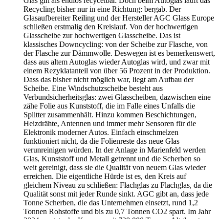
Glas gilt als endlos recycelbar. Doch beim Autoglas läuft das
Recycling bisher nur in eine Richtung: bergab. Der
Glasaufbereiter Reiling und der Hersteller AGC Glass Europe
schließen erstmalig den Kreislauf. Von der hochwertigen
Glasscheibe zur hochwertigen Glasscheibe. Das ist
klassisches Downcycling: von der Scheibe zur Flasche, von
der Flasche zur Dämmwolle. Deswegen ist es bemerkenswert,
dass aus altem Autoglas wieder Autoglas wird, und zwar mit
einem Rezyklatanteil von über 56 Prozent in der Produktion.
Dass das bisher nicht möglich war, liegt am Aufbau der
Scheibe. Eine Windschutzscheibe besteht aus
Verbundsicherheitsglas: zwei Glasscheiben, dazwischen eine
zähe Folie aus Kunststoff, die im Falle eines Unfalls die
Splitter zusammenhält. Hinzu kommen Beschichtungen,
Heizdrähte, Antennen und immer mehr Sensoren für die
Elektronik moderner Autos. Einfach einschmelzen
funktioniert nicht, da die Folienreste das neue Glas
verunreinigen würden. In der Anlage in Marienfeld werden
Glas, Kunststoff und Metall getrennt und die Scherben so
weit gereinigt, dass sie die Qualität von neuem Glas wieder
erreichen. Die eigentliche Hürde ist es, den Kreis auf
gleichem Niveau zu schließen: Flachglas zu Flachglas, da die
Qualität sonst mit jeder Runde sinkt. AGC gibt an, dass jede
Tonne Scherben, die das Unternehmen einsetzt, rund 1,2
Tonnen Rohstoffe und bis zu 0,7 Tonnen CO2 spart. Im Jahr