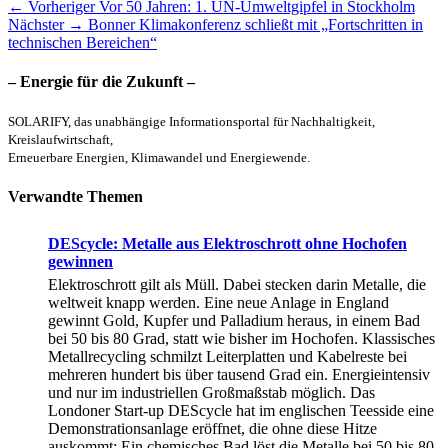
Beitragsnavigation
Vorheriger
← Vorheriger
Vor 50 Jahren: 1. UN-Umweltgipfel in Stockholm
Nächster
Beitrag:
Nächster →
Bonner Klimakonferenz schließt mit „Fortschritten in
Beitrag:
technischen Bereichen“
– Energie für die Zukunft –
SOLARIFY, das unabhängige Informationsportal für Nachhaltigkeit,
Kreislaufwirtschaft,
Erneuerbare Energien, Klimawandel und Energiewende.
Verwandte Themen
DEScycle: Metalle aus Elektroschrott ohne Hochofen
gewinnen
Elektroschrott gilt als Müll. Dabei stecken darin Metalle, die
weltweit knapp werden. Eine neue Anlage in England
gewinnt Gold, Kupfer und Palladium heraus, in einem Bad
bei 50 bis 80 Grad, statt wie bisher im Hochofen. Klassisches
Metallrecycling schmilzt Leiterplatten und Kabelreste bei
mehreren hundert bis über tausend Grad ein. Energieintensiv
und nur im industriellen Großmaßstab möglich. Das
Londoner Start-up DEScycle hat im englischen Teesside eine
Demonstrationsanlage eröffnet, die ohne diese Hitze
auskommt: Ein chemisches Bad löst die Metalle bei 50 bis 80