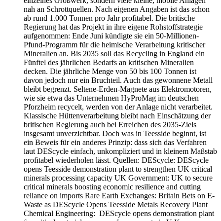
einzelnes Großwerk, sondern viele kleine, mobile Anlagen
nah an Schrottquellen. Nach eigenen Angaben ist das schon
ab rund 1.000 Tonnen pro Jahr profitabel. Die britische
Regierung hat das Projekt in ihre eigene Rohstoffstrategie
aufgenommen: Ende Juni kündigte sie ein 50-Millionen-
Pfund-Programm für die heimische Verarbeitung kritischer
Mineralien an. Bis 2035 soll das Recycling in England ein
Fünftel des jährlichen Bedarfs an kritischen Mineralien
decken. Die jährliche Menge von 50 bis 100 Tonnen ist
davon jedoch nur ein Bruchteil. Auch das gewonnene Metall
bleibt begrenzt. Seltene-Erden-Magnete aus Elektromotoren,
wie sie etwa das Unternehmen HyProMag im deutschen
Pforzheim recycelt, werden von der Anlage nicht verarbeitet.
Klassische Hüttenverarbeitung bleibt nach Einschätzung der
britischen Regierung auch bei Erreichen des 2035-Ziels
insgesamt unverzichtbar. Doch was in Teesside beginnt, ist
ein Beweis für ein anderes Prinzip: dass sich das Verfahren
laut DEScycle einfach, unkompliziert und in kleinem Maßstab
profitabel wiederholen lässt. Quellen: DEScycle: DEScycle
opens Teesside demonstration plant to strengthen UK critical
minerals processing capacity UK Government: UK to secure
critical minerals boosting economic resilience and cutting
reliance on imports Rare Earth Exchanges: Britain Bets on E-
Waste as DEScycle Opens Teesside Metals Recovery Plant
Chemical Engineering: DEScycle opens demonstration plant