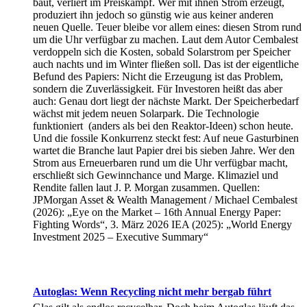
baut, verliert im Preiskampf. Wer mit ihnen Strom erzeugt,
produziert ihn jedoch so günstig wie aus keiner anderen
neuen Quelle. Teuer bleibe vor allem eines: diesen Strom rund
um die Uhr verfügbar zu machen. Laut dem Autor Cembalest
verdoppeln sich die Kosten, sobald Solarstrom per Speicher
auch nachts und im Winter fließen soll. Das ist der eigentliche
Befund des Papiers: Nicht die Erzeugung ist das Problem,
sondern die Zuverlässigkeit. Für Investoren heißt das aber
auch: Genau dort liegt der nächste Markt. Der Speicherbedarf
wächst mit jedem neuen Solarpark. Die Technologie
funktioniert (anders als bei den Reaktor-Ideen) schon heute.
Und die fossile Konkurrenz steckt fest: Auf neue Gasturbinen
wartet die Branche laut Papier drei bis sieben Jahre. Wer den
Strom aus Erneuerbaren rund um die Uhr verfügbar macht,
erschließt sich Gewinnchance und Marge. Klimaziel und
Rendite fallen laut J. P. Morgan zusammen. Quellen:
JPMorgan Asset & Wealth Management / Michael Cembalest
(2026): „Eye on the Market – 16th Annual Energy Paper:
Fighting Words“, 3. März 2026 IEA (2025): „World Energy
Investment 2025 – Executive Summary“
Autoglas: Wenn Recycling nicht mehr bergab führt