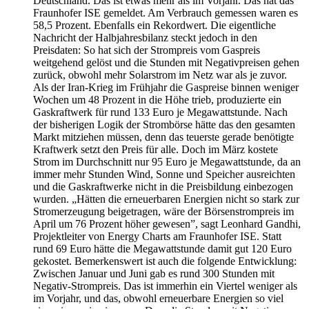
Deutschland. Das ist etwas mehr als im Vorjahr. Das hat das
Fraunhofer ISE gemeldet. Am Verbrauch gemessen waren es
58,5 Prozent. Ebenfalls ein Rekordwert. Die eigentliche
Nachricht der Halbjahresbilanz steckt jedoch in den
Preisdaten: So hat sich der Strompreis vom Gaspreis
weitgehend gelöst und die Stunden mit Negativpreisen gehen
zurück, obwohl mehr Solarstrom im Netz war als je zuvor.
Als der Iran-Krieg im Frühjahr die Gaspreise binnen weniger
Wochen um 48 Prozent in die Höhe trieb, produzierte ein
Gaskraftwerk für rund 133 Euro je Megawattstunde. Nach
der bisherigen Logik der Strombörse hätte das den gesamten
Markt mitziehen müssen, denn das teuerste gerade benötigte
Kraftwerk setzt den Preis für alle. Doch im März kostete
Strom im Durchschnitt nur 95 Euro je Megawattstunde, da an
immer mehr Stunden Wind, Sonne und Speicher ausreichten
und die Gaskraftwerke nicht in die Preisbildung einbezogen
wurden. „Hätten die erneuerbaren Energien nicht so stark zur
Stromerzeugung beigetragen, wäre der Börsenstrompreis im
April um 76 Prozent höher gewesen”, sagt Leonhard Gandhi,
Projektleiter von Energy Charts am Fraunhofer ISE. Statt
rund 69 Euro hätte die Megawattstunde damit gut 120 Euro
gekostet. Bemerkenswert ist auch die folgende Entwicklung:
Zwischen Januar und Juni gab es rund 300 Stunden mit
Negativ-Strompreis. Das ist immerhin ein Viertel weniger als
im Vorjahr, und das, obwohl erneuerbare Energien so viel