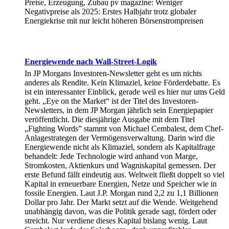
Preise, Erzeugung, Zubau pv magazine: Weniger
Negativpreise als 2025: Erstes Halbjahr trotz globaler
Energiekrise mit nur leicht höheren Börsenstrompreisen
Energiewende nach Wall-Street-Logik
In JP Morgans Investoren-Newsletter geht es um nichts
anderes als Rendite. Kein Klimaziel, keine Förderdebatte. Es
ist ein interessanter Einblick, gerade weil es hier nur ums Geld
geht. „Eye on the Market“ ist der Titel des Investoren-
Newsletters, in dem JP Morgan jährlich sein Energiepapier
veröffentlicht. Die diesjährige Ausgabe mit dem Titel
„Fighting Words” stammt von Michael Cembalest, dem Chef-
Anlagestrategen der Vermögensverwaltung. Darin wird die
Energiewende nicht als Klimaziel, sondern als Kapitalfrage
behandelt: Jede Technologie wird anhand von Marge,
Stromkosten, Aktienkurs und Wagniskapital gemessen. Der
erste Befund fällt eindeutig aus. Weltweit fließt doppelt so viel
Kapital in erneuerbare Energien, Netze und Speicher wie in
fossile Energien. Laut J.P. Morgan rund 2,2 zu 1,1 Billionen
Dollar pro Jahr. Der Markt setzt auf die Wende. Weitgehend
unabhängig davon, was die Politik gerade sagt, fördert oder
streicht. Nur verdiene dieses Kapital bislang wenig. Laut