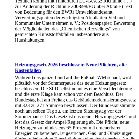
Textilien kommt mit Hintertüren EU-Gesetz: Richtlinie (…)
zur Änderung der Richtlinie 2008/98/EG über Abfälle (Text
von Bedeutung für den EWR) Umweltbundesamt:
Verwertungsquoten der wichtigsten Abfallarten Verband
Kommunaler Unternehmen e. V.: Positionspapier: Bewertung
der Möglichkeiten des „Chemischen Recyclings“ von
gemischten Kunststoffabfällen insbesondere aus
Haushaltungen
Heizungsgesetz 2026 beschlossen: Neue Pflichten, alte
Kostenfallen
Während das ganze Land auf die Fußball-WM schaut, wird
plötzlich vor der Sommerpause das neue Heizungsgesetz
beschlossen. Die SPD selbst nennt es eine Verschlechterung
und die erste Klage kam schon vor dem Beschluss. Der
Bundestag hat am Freitag das Gebäudemodernisierungsgesetz
mit 323 zu 271 Stimmen beschlossen. Der Bundesrat stimmte
noch am selben Tag zu, am letzten Sitzungstag vor der
Sommerpause. Das Gesetz ist das neue „Heizungsgesetz“ und
löst das Gesetz der Ampel-Regierung ab. Die Pflicht, neue
Heizungen zu mindestens 65 Prozent mit erneuerbaren
Energien zu betreiben, ist gestrichen. Gas- und Ölheizungen
dürfen wieder ohne Einschränkung eingebaut werden. An die