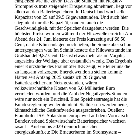
einspeisen wie nie zuvor. Dass die Stunden mit Negativ-
Strompreiks trotz steigender Einspeisung abnehmen, liegt vor
allem an den Batteriespeichern. In Deutschland wuchs die
Kapazität von 25 auf 29,5 Gigawattstunden. Und auch hier
stieg nicht nur die Kapazität, sondern auch die
Geschwindigkeit, mit der Speicher dazugebaut werden. Die
höchsten Preise wurden während der Hitzewelle erreicht: Am
Abend des 24. Juni kletterte der Preis kurzzeitig auf 66,50
Cent, da die Klimaanlagen noch liefen, die Sonne aber schon
untergegangen war. Im Schnitt kostete die Kilowattstunde im
Großhandel 9,87 Cent. Das ist etwas mehr als im Vorjahr,
angesichts der Weltlage aber erstaunlich wenig. Das Ergebnis
einer Kurzstudie des Fraunhofer IEE zeigt, wie teuer uns die
zu langsam vollzogene Energiewende zu stehen kommt:
Hätten seit Anfang 2025 zusätzlich 20 Gigawatt
Batteriespeicher am Netz gestanden, wären
volkswirtschaftliche Kosten von 5,6 Milliarden Euro
vermieden worden, und die Zahl der Negativpreis-Stunden
wäre nur noch ein Bruchteil. Eine Speicherstrategie hat die
Bundesregierung weiterhin nicht. Stattdessen werden neue,
klimaschädliche Gaskraftwerke ausgeschrieben. Quellen:
Fraunhofer ISE: Solarstrom europaweit auf dem Vormarsch
Bundesverband Solarwirtschaft: Batteriespeicher wachsen
rasant – Ausbau bis 2029 dennoch unsicher
energiezukunft.eu: Die Erneuerbaren im Stromsystem –