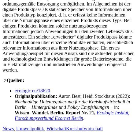
ordnungsgemäße Entsorgung ermöglichen. Im Allgemeinen ist der
digitale Produktpass als statischer Speicher von Informationen über
einen Produkttyp konzipiert, d. h. er erfasst keine Informationen
über die Nutzungsphase eines einzelnen Produkts dieses Typs. Bei
einigen Produkten könnten solche nutzungsbezogenen
Informationen jedoch Anwendungen für den zweiten Lebenszyklus
unterstützen. Ein solcher „erweiterter“ digitaler Produktpass könnte
auch Informationen über einzelne Produkte enthalten, einschließlich
relevanter Informationen aus ihrer Nutzungsphase. Ein erstes
Anwendungsbeispiel für diesen Ansatz sind die aktuellen politischen
und technologischen Entwicklungen für große Batteriesysteme, die
in Elektrofahrzeugen und industriellen Anwendungen eingesetzt
werden.
->Quellen:
ecologic.eu/18620
Originalpublikation:
Aaron Best, Heidi Stockhaus
(2022):
Nachhaltige Datenregulierung für die Kreislaufwirtschaft in
Berlin – Hintergründe und Policy-Empfehlungen
– in:
Wissen. Wandel. Berlin. Report Nr. 21,
Ecologic Institut,
Forschungsverbund Ecornet Berlin
.
Kategorien
Schlagworte
News
,
Umweltpolitik
,
Wirtschaft
Kreislaufwirtschaft