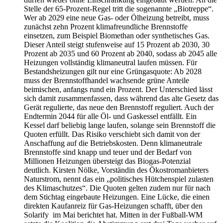
Stelle der 65-Prozent-Regel tritt die sogenannte „Biotreppe“.
Wer ab 2029 eine neue Gas- oder Ölheizung betreibt, muss
zunächst zehn Prozent klimafreundliche Brennstoffe
einsetzen, zum Beispiel Biomethan oder synthetisches Gas.
Dieser Anteil steigt stufenweise auf 15 Prozent ab 2030, 30
Prozent ab 2035 und 60 Prozent ab 2040, sodass ab 2045 alle
Heizungen vollständig klimaneutral laufen müssen. Für
Bestandsheizungen gilt nur eine Grüngasquote: Ab 2028
muss der Brennstoffhandel wachsende grüne Anteile
beimischen, anfangs rund ein Prozent. Der Unterschied lässt
sich damit zusammenfassen, dass während das alte Gesetz das
Gerät regulierte, das neue den Brennstoff reguliert. Auch der
Endtermin 2044 für alle Öl- und Gaskessel entfällt. Ein
Kessel darf beliebig lange laufen, solange sein Brennstoff die
Quoten erfüllt. Das Risiko verschiebt sich damit von der
Anschaffung auf die Betriebskosten. Denn klimaneutrale
Brennstoffe sind knapp und teuer und der Bedarf von
Millionen Heizungen übersteigt das Biogas-Potenzial
deutlich. Kirsten Nölke, Vorständin des Ökostromanbieters
Naturstrom, nennt das ein „politisches Hütchenspiel zulasten
des Klimaschutzes“. Die Quoten gelten zudem nur für nach
dem Stichtag eingebaute Heizungen. Eine Lücke, die einen
direkten Kaufanreiz für Gas-Heizungen schafft, über den
Solarify im Mai berichtet hat. Mitten in der Fußball-WM