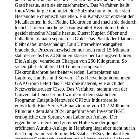
Grad heraus, statt sie einzuschmelzen. Das Verfahren heißt
Iono-Metallurgie und nutzt eine Salzmischung, bei der sich
Bestandteile chemisch anziehen. Ein Katalysator entzieht den
Metallatomen in der Platine Elektronen und macht sie dadurch
löslich. Unterschiedliche Lösungsmittel-Rezepturen holen
gezielt einzelne Metalle heraus. Zuerst Kupfer, Silber und
Palladium, danach separat das Gold. Das Plastik der Platinen
bleibt dabei unbeschädigt. Laut Unternehmensangaben
braucht der Prozess inzwischen nur noch rund 15 Minuten
statt der sechs bis 24 Stunden klassischer Lösungsverfahren.
Die Anlage verarbeitet Chargen von 250 Kilogramm. So
sollen jährlich 50 bis 100 Tonnen komplexer
Elektronikschrott bearbeitet werden. Leiterplatten aus
Laptops, Handys und Servern. Das Recyclingunternehmen
GAP Group liefert das Elektronikmaterial, wie auch der
Netzwerkausrüster Cisco. Das Verfahren stammt von der
Universität Leicester und wurde mit dem staatlichen
Programm Catapult-Netzwerk CPI zur Industriereife
entwickelt. Eine Serie-A-Finanzierung von 10,2 Millionen
Pfund aus dem Jahr 2024, angeführt vom Investor BGF,
ermöglichte den Sprung vom Labor zur Anlage. Der
eigentliche Unterschied zu einer Hütte wie der jüngst
eröffneten Aurubis-Anlage in Hamburg liegt aber nicht nur in
der Temperatur, sondern im Maßstab: DEScycle plant kein