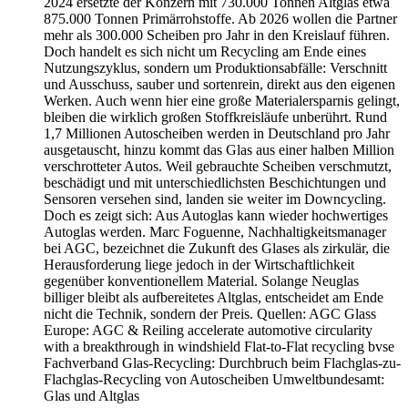
2024 ersetzte der Konzern mit 730.000 Tonnen Altglas etwa
875.000 Tonnen Primärrohstoffe. Ab 2026 wollen die Partner
mehr als 300.000 Scheiben pro Jahr in den Kreislauf führen.
Doch handelt es sich nicht um Recycling am Ende eines
Nutzungszyklus, sondern um Produktionsabfälle: Verschnitt
und Ausschuss, sauber und sortenrein, direkt aus den eigenen
Werken. Auch wenn hier eine große Materialersparnis gelingt,
bleiben die wirklich großen Stoffkreisläufe unberührt. Rund
1,7 Millionen Autoscheiben werden in Deutschland pro Jahr
ausgetauscht, hinzu kommt das Glas aus einer halben Million
verschrotteter Autos. Weil gebrauchte Scheiben verschmutzt,
beschädigt und mit unterschiedlichsten Beschichtungen und
Sensoren versehen sind, landen sie weiter im Downcycling.
Doch es zeigt sich: Aus Autoglas kann wieder hochwertiges
Autoglas werden. Marc Foguenne, Nachhaltigkeitsmanager
bei AGC, bezeichnet die Zukunft des Glases als zirkulär, die
Herausforderung liege jedoch in der Wirtschaftlichkeit
gegenüber konventionellem Material. Solange Neuglas
billiger bleibt als aufbereitetes Altglas, entscheidet am Ende
nicht die Technik, sondern der Preis. Quellen: AGC Glass
Europe: AGC & Reiling accelerate automotive circularity
with a breakthrough in windshield Flat-to-Flat recycling bvse
Fachverband Glas-Recycling: Durchbruch beim Flachglas-zu-
Flachglas-Recycling von Autoscheiben Umweltbundesamt:
Glas und Altglas