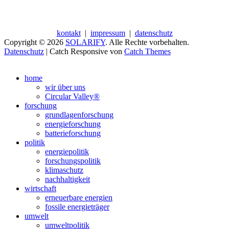
kontakt
|
impressum
|
datenschutz
Copyright © 2026
SOLARIFY
. Alle Rechte vorbehalten.
Datenschutz
| Catch Responsive von
Catch Themes
Nach
oben
home
scrollen
wir über uns
Circular Valley®
forschung
grundlagenforschung
energieforschung
batterieforschung
politik
energiepolitik
forschungspolitik
klimaschutz
nachhaltigkeit
wirtschaft
erneuerbare energien
fossile energieträger
umwelt
umweltpolitik