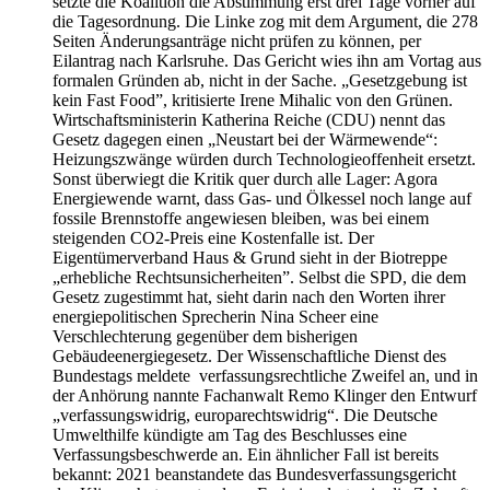
setzte die Koalition die Abstimmung erst drei Tage vorher auf
die Tagesordnung. Die Linke zog mit dem Argument, die 278
Seiten Änderungsanträge nicht prüfen zu können, per
Eilantrag nach Karlsruhe. Das Gericht wies ihn am Vortag aus
formalen Gründen ab, nicht in der Sache. „Gesetzgebung ist
kein Fast Food”, kritisierte Irene Mihalic von den Grünen.
Wirtschaftsministerin Katherina Reiche (CDU) nennt das
Gesetz dagegen einen „Neustart bei der Wärmewende“:
Heizungszwänge würden durch Technologieoffenheit ersetzt.
Sonst überwiegt die Kritik quer durch alle Lager: Agora
Energiewende warnt, dass Gas- und Ölkessel noch lange auf
fossile Brennstoffe angewiesen bleiben, was bei einem
steigenden CO2-Preis eine Kostenfalle ist. Der
Eigentümerverband Haus & Grund sieht in der Biotreppe
„erhebliche Rechtsunsicherheiten”. Selbst die SPD, die dem
Gesetz zugestimmt hat, sieht darin nach den Worten ihrer
energiepolitischen Sprecherin Nina Scheer eine
Verschlechterung gegenüber dem bisherigen
Gebäudeenergiegesetz. Der Wissenschaftliche Dienst des
Bundestags meldete verfassungsrechtliche Zweifel an, und in
der Anhörung nannte Fachanwalt Remo Klinger den Entwurf
„verfassungswidrig, europarechtswidrig“. Die Deutsche
Umwelthilfe kündigte am Tag des Beschlusses eine
Verfassungsbeschwerde an. Ein ähnlicher Fall ist bereits
bekannt: 2021 beanstandete das Bundesverfassungsgericht