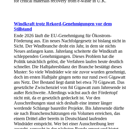
for critical materials recovery from e-waste in U.K.
Windkraft trotz Rekord-Genehmigungen vor dem
Stillstand
Ende 2026 läuft die EU-Genehmigung für Ökostrom-
Förderung aus. Ein neues Nachfolgegesetz ist bislang nicht in
Sicht. Der Windbranche droht ein Jahr, in dem sie nichts
Neues anfangen kann. Jahrelang scheiterte die Windkraft an
schleppenden Genehmigungen. Dieses Problem hat die
Politik tatsächlich gelöst, die Verfahren laufen heute deutlich
schneller. Die Halbjahresbilanz der Branche bestätigt dieses
Muster: So viele Windräder wie nie zuvor wurden genehmigt,
doch im ersten Halbjahr gingen netto nur rund zwei Gigawatt
ans Netz. Der Bestand liegt damit bei etwa 70 Gigawatt. Das
gesetzliche Zwischenziel von 84 Gigawatt zum Jahresende ist
außer Reichweite. Allerdings wächst auch der Fördertopf
nicht mit, da er gesetzlich gedeckelt ist. Vor den
Ausschreibungen staut sich deshalb eine immer länger
werdende Schlange baureifer Projekte. Bis Jahresende dürfte
sie nach Branchenschätzungen ein Volumen erreichen, das
einem Drittel aller bereits in Deutschland laufenden
Windräder entspricht. Wer bei einer Ausschreibung leer
ausgeht, versucht in der nächsten Runde erneut und bietet