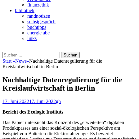
finanzethik
bibliothek
randnotizen
selbstgespräch
buchtipps
energie abc
links
Suchen
Suchen
nach:
Start
»
News
»
Nachhaltige Datenregulierung für die
Kreislaufwirtschaft in Berlin
Nachhaltige Datenregulierung für die
Kreislaufwirtschaft in Berlin
Veröffentlicht
Autor
17. Juni 2022
17. Juni 2022
gh
am
Bericht des Ecologic Instituts
Das Papier untersucht das Konzept des „erweiterten“ digitalen
Produktpasses aus einer sozial-ökologischen Perspektive am
Beispiel von Batterien für Elektrofahrzeuge. Es bewertet