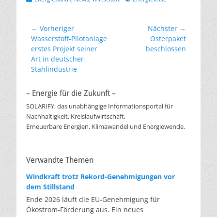
Beitragsnavigation
← Vorheriger
Nächster →
Vorheriger
Nächster
Wasserstoff-Pilotanlage
Osterpaket
Beitrag:
Beitrag:
erstes Projekt seiner
beschlossen
Art in deutscher
Stahlindustrie
– Energie für die Zukunft –
SOLARIFY, das unabhängige Informationsportal für
Nachhaltigkeit, Kreislaufwirtschaft,
Erneuerbare Energien, Klimawandel und Energiewende.
Verwandte Themen
Windkraft trotz Rekord-Genehmigungen vor
dem Stillstand
Ende 2026 läuft die EU-Genehmigung für
Ökostrom-Förderung aus. Ein neues