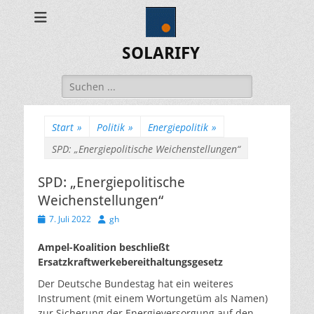
SOLARIFY
Suchen
nach:
Start
»
Politik
»
Energiepolitik
»
SPD: „Energiepolitische Weichenstellungen“
SPD: „Energiepolitische
Weichenstellungen“
Veröffentlicht
Autor
7. Juli 2022
gh
am
Ampel-Koalition beschließt
Ersatzkraftwerkebereithaltungsgesetz
Der Deutsche Bundestag hat ein weiteres
Instrument (mit einem Wortungetüm als Namen)
zur Sicherung der Energieversorgung auf den