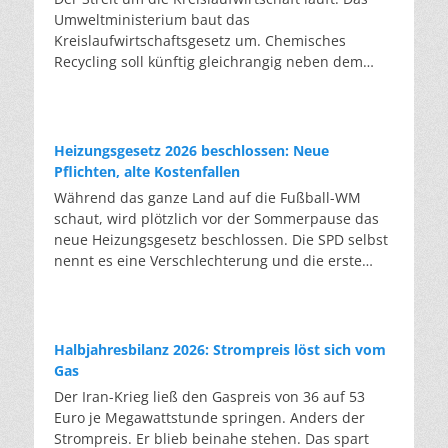
genehmigt, doch im ersten Halbjahr gingen netto
Umweltministerium baut das
nur rund zwei Gigawatt ans Netz. Der Bestand
Kreislaufwirtschaftsgesetz um. Chemisches
liegt damit bei etwa 70 Gigawatt. Das gesetzliche
Recycling soll künftig gleichrangig neben dem
Zwischenziel von 84 Gigawatt zum Jahresende ist
klassischen Recycling stehen. Die Entsorger sehen
außer Reichweite. Allerdings wächst auch der
hier Gefahren für die Branche. Das
Fördertopf nicht mit, da er gesetzlich gedeckelt
Bundesumweltministerium hat den Entwurf zur
ist. Vor den Ausschreibungen staut sich deshalb
Novelle des Kreislaufwirtschaftsgesetzes (KrWG)
Heizungsgesetz 2026 beschlossen: Neue
eine immer länger werdende Schlange baureifer
in die Anhörung gegeben. Bis zum 7. August
Pflichten, alte Kostenfallen
Projekte. Bis Jahresende dürfte sie nach
haben Verbände und Länder die Möglichkeit,
Während das ganze Land auf die Fußball-WM
Branchenschätzungen ein Volumen erreichen, das
Stellung zu nehmen. Im Januar 2027 soll das
schaut, wird plötzlich vor der Sommerpause das
einem Drittel aller bereits in Deutschland
Kabinett eine Entscheidung treffen. Formal setzt
neue Heizungsgesetz beschlossen. Die SPD selbst
laufenden Windräder entspricht. Wer bei einer
der Entwurf zwei EU-Richtlinien um. Tatsächlich
nennt es eine Verschlechterung und die erste
Ausschreibung leer ausgeht, versucht in der
enthält er jedoch eine Grundsatzentscheidung,
Klage kam schon vor dem Beschluss. Der
nächsten Runde erneut und bietet dann billiger,
über die in der Branche seit Jahren gestritten
Bundestag hat am Freitag das
um zum Zug zu kommen. So fallen die Preise von
wird: Demnach soll chemisches Recycling künftig
Gebäudemodernisierungsgesetz mit 323 zu 271
Runde zu Runde und inzwischen unter die
gleichrangig neben dem klassischen
Stimmen beschlossen. Der Bundesrat stimmte
Schwelle, ab der sich manche Projekte überhaupt
Halbjahresbilanz 2026: Strompreis löst sich vom
werkstofflichen Recycling stehen. Nach deutscher
noch am selben Tag zu, am letzten Sitzungstag
noch rechnen. Den Druck geben die Firmen an die
Gas
Statistik recycelt Deutschland gut zwei Drittel
vor der Sommerpause. Das Gesetz ist das neue
Landwirte weiter: Diese berichten, dass
Der Iran-Krieg ließ den Gaspreis von 36 auf 53
seiner Siedlungsabfälle. Dafür wird gezählt, was
„Heizungsgesetz“ und löst das Gesetz der Ampel-
Projektierer vereinbarte Pachten um ein Drittel bis
Euro je Megawattstunde springen. Anders der
in die Sortieranlage hineingeht. Die EU rechnet
Regierung ab. Die Pflicht, neue Heizungen zu
zur Hälfte drücken wollen. Erste Unternehmen
Strompreis. Er blieb beinahe stehen. Das spart
jedoch anders: Es zählt nur, was am Ende