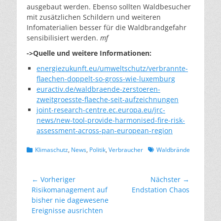
ausgebaut werden. Ebenso sollten Waldbesucher
mit zusätzlichen Schildern und weiteren
Infomaterialien besser für die Waldbrandgefahr
sensibilisiert werden.
mf
->Quelle und weitere Informationen:
energiezukunft.eu/umweltschutz/verbrannte-
flaechen-doppelt-so-gross-wie-luxemburg
euractiv.de/waldbraende-zerstoeren-
zweitgroesste-flaeche-seit-aufzeichnungen
joint-research-centre.ec.europa.eu/jrc-
news/new-tool-provide-harmonised-fire-risk-
assessment-across-pan-european-region
Kategorien
Schlagworte
Klimaschutz
,
News
,
Politik
,
Verbraucher
Waldbrände
Beitragsnavigation
← Vorheriger
Nächster →
Vorheriger
Nächster
Risikomanagement auf
Endstation Chaos
Beitrag:
Beitrag:
bisher nie dagewesene
Ereignisse ausrichten