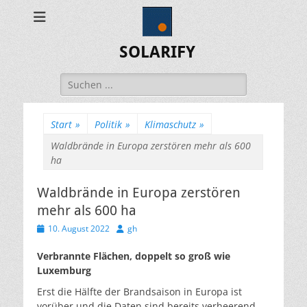
SOLARIFY
Suchen
nach:
Start
»
Politik
»
Klimaschutz
»
Waldbrände in Europa zerstören mehr als 600
ha
Waldbrände in Europa zerstören
mehr als 600 ha
Veröffentlicht
Autor
10. August 2022
gh
am
Verbrannte Flächen, doppelt so groß wie
Luxemburg
Erst die Hälfte der Brandsaison in Europa ist
vorüber und die Daten sind bereits verheerend.