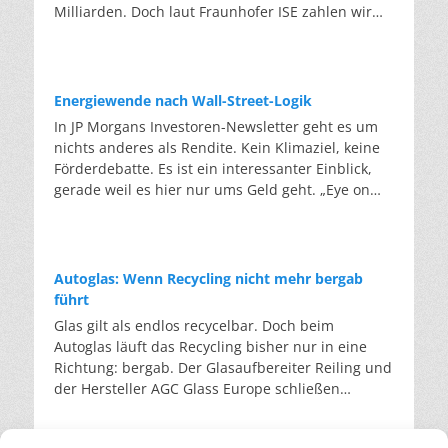
mindestens 65 Prozent mit erneuerbaren
entlassen Beschäftigte, und Branchenkenner wie
Milliarden. Doch laut Fraunhofer ISE zahlen wir
tatsächlich recycelt wird. Sortierreste zählen nicht
Energien zu betreiben, ist gestrichen. Gas- und
der Berater Max Wendt warnen vor einer
noch zu viel: Was fehlt, sind Speicher.
als Recycling. Nach dieser Methode lag die
Ölheizungen dürfen wieder ohne Einschränkung
Pleitewelle. Läuft die EU-Erlaubnis wie geplant
Erneuerbare Energien deckten im ersten Halbjahr
deutsche Quote im Jahr 2023 bei knapp 50
eingebaut werden. An die Stelle der 65-Prozent-
zum Jahreswechsel aus, dürfte auf Grundlage des
2026 rund 62 Prozent der öffentlichen
Prozent. Die Abfallrahmenrichtlinie verlangt
Regel tritt die sogenannte „Biotreppe“. Wer ab
alten EEG kein einziger neuer Zuschlag mehr
Nettostromerzeugung in Deutschland. Das ist
jedoch 55 Prozent für 2025, 60 Prozent für 2030
Energiewende nach Wall-Street-Logik
2029 eine neue Gas- oder Ölheizung betreibt,
vergeben werden. Ein Nachfolgegesetz bereitet
etwas mehr als im Vorjahr. Das hat das
und 65 Prozent für 2035. Ob die erste Marke
In JP Morgans Investoren-Newsletter geht es um
muss zunächst zehn Prozent klimafreundliche
die Bundesregierung zwar seit Monaten vor. Doch
Fraunhofer ISE gemeldet. Am Verbrauch
erreicht wird, ist laut Bundesumweltministerium
nichts anderes als Rendite. Kein Klimaziel, keine
Brennstoffe einsetzen, zum Beispiel Biomethan
der Entwurf steckt fest, der Kabinettsbeschluss
gemessen waren es 58,5 Prozent. Ebenfalls ein
„bereits nicht sicher”. Diese Lücke soll unter
Förderdebatte. Es ist ein interessanter Einblick,
oder synthetisches Gas. Dieser Anteil steigt
wurde Woche um Woche verschoben. Die
Rekordwert. Die eigentliche Nachricht der
anderem das chemische Recycling füllen. Dabei
gerade weil es hier nur ums Geld geht. „Eye on
stufenweise auf 15 Prozent ab 2030, 30 Prozent ab
Präsidentin des Bundesverbands WindEnergie
Halbjahresbilanz steckt jedoch in den Preisdaten:
werden Kunststoffe nicht zerkleinert und
the Market“ ist der Titel des Investoren-
2035 und 60 Prozent ab 2040, sodass ab 2045 alle
Bärbel Heidebroek. fordert deshalb notfalls eine
So hat sich der Strompreis vom Gaspreis
eingeschmolzen, sondern ihre Molekülketten
Newsletters, in dem JP Morgan jährlich sein
Heizungen vollständig klimaneutral laufen
„kleine EEG-Novelle”. Wirtschaftsministerin
weitgehend gelöst und die Stunden mit
werden zerlegt. Etwa mit Pyrolyse oder
Energiepapier veröffentlicht. Die diesjährige
müssen. Für Bestandsheizungen gilt nur eine
Katherina Reiche lehnt bislang größere
Negativpreisen gehen zurück, obwohl mehr
Lösungsmittelverfahren, die Kunststoffe in ihre
Ausgabe mit dem Titel „Fighting Words” stammt
Grüngasquote: Ab 2028 muss der
Ausschreibungsmengen ab, da der Ausbau zum
Autoglas: Wenn Recycling nicht mehr bergab
Solarstrom im Netz war als je zuvor. Als der Iran-
Bausteine auflösen, wodurch neue Kunststoffe
von Michael Cembalest, dem Chef-
Brennstoffhandel wachsende grüne Anteile
Netz passen müsse. Quellen: Rechtsgutachten im
führt
Krieg im Frühjahr die Gaspreise binnen weniger
gefertigt werden können. Der Entwurf definiert
Anlagestrategen der Vermögensverwaltung. Darin
beimischen, anfangs rund ein Prozent. Der
Auftrag des BEE: Rechtsgutachten zu den Folgen
Glas gilt als endlos recycelbar. Doch beim
Wochen um 48 Prozent in die Höhe trieb,
diese Verfahren erstmals gesetzlich und ordnet
wird die Energiewende nicht als Klimaziel,
Unterschied lässt sich damit zusammenfassen,
des Auslaufens der beihilferechtlichen
Autoglas läuft das Recycling bisher nur in eine
produzierte ein Gaskraftwerk für rund 133 Euro je
sie auf der dritten Stufe der Abfallhierarchie ein,
sondern als Kapitalfrage behandelt: Jede
dass während das alte Gesetz das Gerät
Genehmigung der EEG-Förderung nach dem EEG
Richtung: bergab. Der Glasaufbereiter Reiling und
Megawattstunde. Nach der bisherigen Logik der
gleichrangig mit dem werkstofflichen Recycling.
Technologie wird anhand von Marge,
regulierte, das neue den Brennstoff reguliert.
2023 zum 31. Dezember 2026 pv Magazin:
der Hersteller AGC Glass Europe schließen
Strombörse hätte das den gesamten Markt
Die Hoffnung des Ministeriums: Abfallströme, die
Stromkosten, Aktienkurs und Wagniskapital
Auch der Endtermin 2044 für alle Öl- und
Kurzgutachten: EEG-Förderlücke droht
erstmalig den Kreislauf. Von der hochwertigen
mitziehen müssen, denn das teuerste gerade
heute in der Müllverbrennung enden, könnten so
gemessen. Der erste Befund fällt eindeutig aus.
Gaskessel entfällt. Ein Kessel darf beliebig lange
windbranche.de: Windenergie-Ausschreibung im
Glasscheibe zur hochwertigen Glasscheibe. Das
benötigte Kraftwerk setzt den Preis für alle. Doch
im Kreislauf bleiben. Genau daran gibt es jedoch
Weltweit fließt doppelt so viel Kapital in
laufen, solange sein Brennstoff die Quoten erfüllt.
Mai erneut stark überzeichnet – Zuschlagswerte