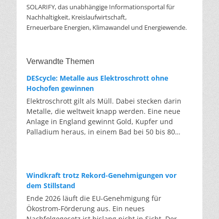
SOLARIFY, das unabhängige Informationsportal für
Nachhaltigkeit, Kreislaufwirtschaft,
Erneuerbare Energien, Klimawandel und Energiewende.
Verwandte Themen
DEScycle: Metalle aus Elektroschrott ohne
Hochofen gewinnen
Elektroschrott gilt als Müll. Dabei stecken darin
Metalle, die weltweit knapp werden. Eine neue
Anlage in England gewinnt Gold, Kupfer und
Palladium heraus, in einem Bad bei 50 bis 80
Grad, statt wie bisher im Hochofen. Klassisches
Metallrecycling schmilzt Leiterplatten und
Kabelreste bei mehreren hundert bis über
tausend Grad ein. Energieintensiv und nur im
Windkraft trotz Rekord-Genehmigungen vor
industriellen Großmaßstab möglich. Das Londoner
dem Stillstand
Start-up DEScycle hat im englischen Teesside eine
Ende 2026 läuft die EU-Genehmigung für
Demonstrationsanlage eröffnet, die ohne diese
Ökostrom-Förderung aus. Ein neues
Hitze auskommt: Ein chemisches Bad löst die
Nachfolgegesetz ist bislang nicht in Sicht. Der