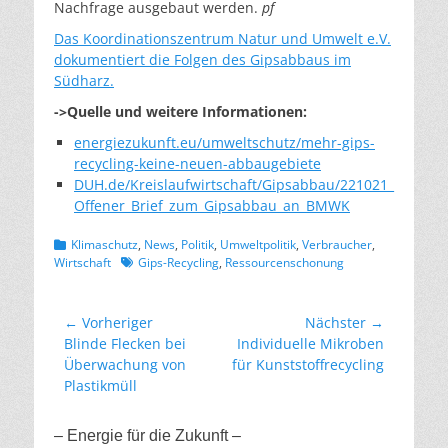
Nachfrage ausgebaut werden.
pf
Das Koordinationszentrum Natur und Umwelt e.V.
dokumentiert die Folgen des Gipsabbaus im
Südharz.
->Quelle und weitere Informationen:
energiezukunft.eu/umweltschutz/mehr-gips-
recycling-keine-neuen-abbaugebiete
DUH.de/Kreislaufwirtschaft/Gipsabbau/221021_
Offener_Brief_zum_Gipsabbau_an_BMWK
Kategorien
Klimaschutz
,
News
,
Politik
,
Umweltpolitik
,
Verbraucher
,
Schlagworte
Wirtschaft
Gips-Recycling
,
Ressourcenschonung
Beitragsnavigation
← Vorheriger
Nächster →
Vorheriger
Nächster
Blinde Flecken bei
Individuelle Mikroben
Beitrag:
Beitrag:
Überwachung von
für Kunststoffrecycling
Plastikmüll
– Energie für die Zukunft –