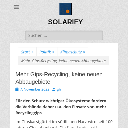
SOLARIFY
Suchen
nach:
Start
»
Politik
»
Klimaschutz
»
Mehr Gips-Recycling, keine neuen Abbaugebiete
Mehr Gips-Recycling, keine neuen
Abbaugebiete
Veröffentlicht
Autor
7. November 2022
gh
am
Für den Schutz wichtiger Ökosysteme fordern
die Verbände daher u.a. den Einsatz von mehr
Recyclinggips
Im Gipskarstgürtel im südlichen Harz wird seit 100
Jahren Gips abgebaut. Die Karstlandschaft