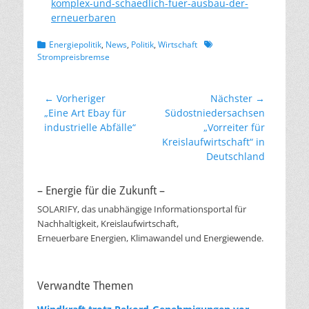
komplex-und-schaedlich-fuer-ausbau-der-
erneuerbaren
Kategorien
Schlagworte
Energiepolitik
,
News
,
Politik
,
Wirtschaft
Strompreisbremse
Beitragsnavigation
← Vorheriger
Nächster →
Vorheriger
Nächster
„Eine Art Ebay für
Südostniedersachsen
Beitrag:
Beitrag:
industrielle Abfälle“
„Vorreiter für
Kreislaufwirtschaft“ in
Deutschland
– Energie für die Zukunft –
SOLARIFY, das unabhängige Informationsportal für
Nachhaltigkeit, Kreislaufwirtschaft,
Erneuerbare Energien, Klimawandel und Energiewende.
Verwandte Themen