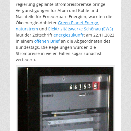
regierung geplante Strompreisbremse bringe
Vergünstigungen für Atom und Kohle und
Nachteile für Erneuerbare Energien, warnten die
Ökoenergie-Anbieter
Green Planet Energy
,
naturstrom
und
Elektrizitätswerke Schönau (EWS)
laut der Zeitschrift
energiezukunft
t am 22.11.2022
in einem
offenen Brief
an die Abgeordneten des
Bundestags. Die Regelungen würden die
Strompreise in vielen Fällen sogar zunächst
verteuern.