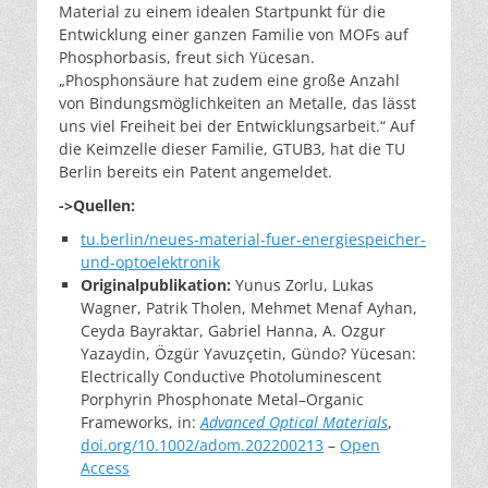
Material zu einem idealen Startpunkt für die
Entwicklung einer ganzen Familie von MOFs auf
Phosphorbasis, freut sich Yücesan.
„Phosphonsäure hat zudem eine große Anzahl
von Bindungsmöglichkeiten an Metalle, das lässt
uns viel Freiheit bei der Entwicklungsarbeit.“ Auf
die Keimzelle dieser Familie, GTUB3, hat die TU
Berlin bereits ein Patent angemeldet.
->Quellen:
tu.berlin/neues-material-fuer-energiespeicher-
und-optoelektronik
Originalpublikation:
Yunus Zorlu, Lukas
Wagner, Patrik Tholen, Mehmet Menaf Ayhan,
Ceyda Bayraktar, Gabriel Hanna, A. Ozgur
Yazaydin, Özgür Yavuzçetin, Gündo? Yücesan:
Electrically Conductive Photoluminescent
Porphyrin Phosphonate Metal–Organic
Frameworks, in:
Advanced Optical Materials
,
doi.org/10.1002/adom.202200213
–
Open
Access