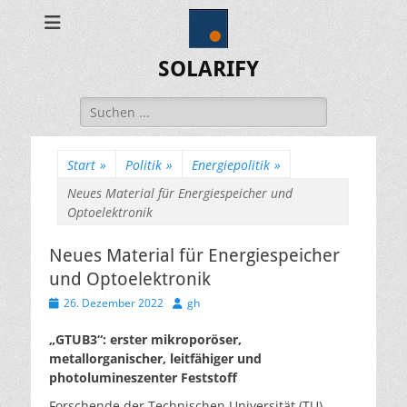
SOLARIFY
Suchen
nach:
Start
»
Politik
»
Energiepolitik
»
Neues Material für Energiespeicher und
Optoelektronik
Neues Material für Energiespeicher
und Optoelektronik
Veröffentlicht
Autor
26. Dezember 2022
gh
am
„GTUB3“: erster mikroporöser,
metallorganischer, leitfähiger und
photolumineszenter Feststoff
Forschende der Technischen Universität (TU)