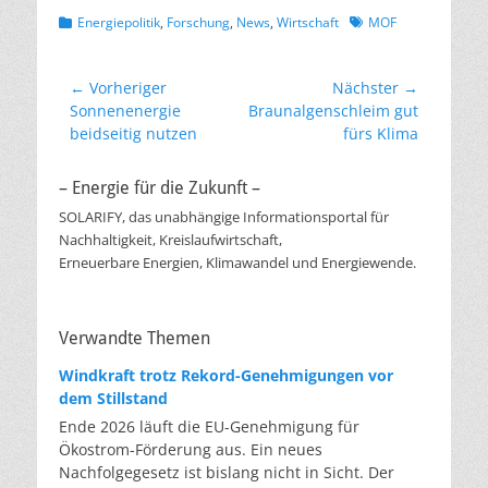
Kategorien
Schlagworte
Energiepolitik
,
Forschung
,
News
,
Wirtschaft
MOF
Beitragsnavigation
← Vorheriger
Nächster →
Vorheriger
Nächster
Sonnenenergie
Brau­nal­gen­schleim gut
Beitrag:
Beitrag:
beidseitig nutzen
fürs Kli­ma
– Energie für die Zukunft –
SOLARIFY, das unabhängige Informationsportal für
Nachhaltigkeit, Kreislaufwirtschaft,
Erneuerbare Energien, Klimawandel und Energiewende.
Verwandte Themen
Windkraft trotz Rekord-Genehmigungen vor
dem Stillstand
Ende 2026 läuft die EU-Genehmigung für
Ökostrom-Förderung aus. Ein neues
Nachfolgegesetz ist bislang nicht in Sicht. Der