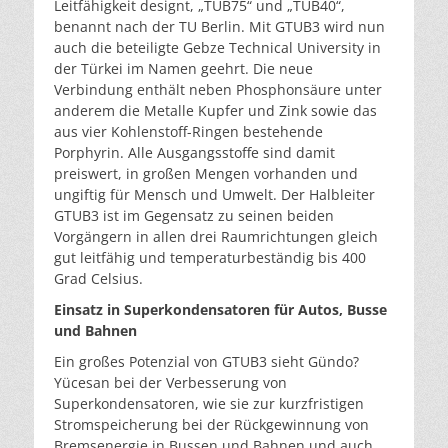
Leitfähigkeit designt, „TUB75“ und „TUB40“,
benannt nach der TU Berlin. Mit GTUB3 wird nun
auch die beteiligte Gebze Technical University in
der Türkei im Namen geehrt. Die neue
Verbindung enthält neben Phosphonsäure unter
anderem die Metalle Kupfer und Zink sowie das
aus vier Kohlenstoff-Ringen bestehende
Porphyrin. Alle Ausgangsstoffe sind damit
preiswert, in großen Mengen vorhanden und
ungiftig für Mensch und Umwelt. Der Halbleiter
GTUB3 ist im Gegensatz zu seinen beiden
Vorgängern in allen drei Raumrichtungen gleich
gut leitfähig und temperaturbeständig bis 400
Grad Celsius.
Einsatz in Superkondensatoren für Autos, Busse
und Bahnen
Ein großes Potenzial von GTUB3 sieht Gündo?
Yücesan bei der Verbesserung von
Superkondensatoren, wie sie zur kurzfristigen
Stromspeicherung bei der Rückgewinnung von
Bremsenergie in Bussen und Bahnen und auch