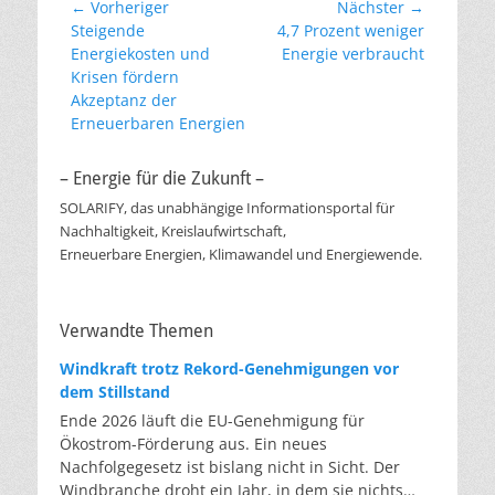
Beitragsnavigation
← Vorheriger
Nächster →
Vorheriger
Nächster
Steigende
4,7 Prozent weniger
Beitrag:
Beitrag:
Energiekosten und
Energie verbraucht
Krisen fördern
Akzeptanz der
Erneuerbaren Energien
– Energie für die Zukunft –
SOLARIFY, das unabhängige Informationsportal für
Nachhaltigkeit, Kreislaufwirtschaft,
Erneuerbare Energien, Klimawandel und Energiewende.
Verwandte Themen
Windkraft trotz Rekord-Genehmigungen vor
dem Stillstand
Ende 2026 läuft die EU-Genehmigung für
Ökostrom-Förderung aus. Ein neues
Nachfolgegesetz ist bislang nicht in Sicht. Der
Windbranche droht ein Jahr, in dem sie nichts