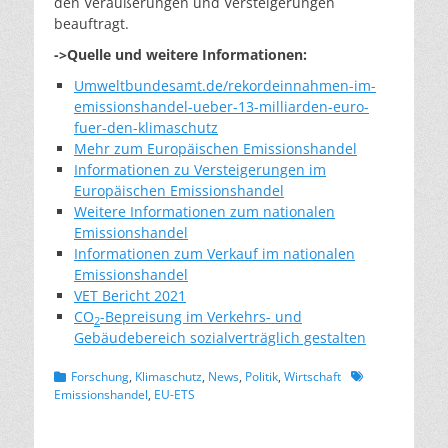
den Veräußerungen und Versteigerungen
beauftragt.
->Quelle und weitere Informationen:
Umweltbundesamt.de/rekordeinnahmen-im-
emissionshandel-ueber-13-milliarden-euro-
fuer-den-klimaschutz
Mehr zum Europäischen Emissionshandel
Informationen zu Versteigerungen im
Europäischen Emissionshandel
Weitere Informationen zum nationalen
Emissionshandel
Informationen zum Verkauf im nationalen
Emissionshandel
VET Bericht 2021
CO
-Bepreisung im Verkehrs- und
2
Gebäudebereich sozialverträglich gestalten
Kategorien
Schlagworte
Forschung
,
Klimaschutz
,
News
,
Politik
,
Wirtschaft
Emissionshandel
,
EU-ETS