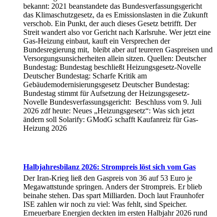
bekannt: 2021 beanstandete das Bundesverfassungsgericht
das Klimaschutzgesetz, da es Emissionslasten in die Zukunft
verschob. Ein Punkt, der auch dieses Gesetz betrifft. Der
Streit wandert also vor Gericht nach Karlsruhe. Wer jetzt eine
Gas-Heizung einbaut, kauft ein Versprechen der
Bundesregierung mit, bleibt aber auf teureren Gaspreisen und
Versorgungsunsicherheiten allein sitzen. Quellen: Deutscher
Bundestag: Bundestag beschließt Heizungsgesetz-Novelle
Deutscher Bundestag: Scharfe Kritik am
Gebäudemodernisierungsgesetz Deutscher Bundestag:
Bundestag stimmt für Aufsetzung der Heizungsgesetz-
Novelle Bundesverfassungsgericht: Beschluss vom 9. Juli
2026 zdf heute: Neues „Heizungsgesetz“: Was sich jetzt
ändern soll Solarify: GModG schafft Kaufanreiz für Gas-
Heizung 2026
Halbjahresbilanz 2026: Strompreis löst sich vom Gas
Der Iran-Krieg ließ den Gaspreis von 36 auf 53 Euro je
Megawattstunde springen. Anders der Strompreis. Er blieb
beinahe stehen. Das spart Milliarden. Doch laut Fraunhofer
ISE zahlen wir noch zu viel: Was fehlt, sind Speicher.
Erneuerbare Energien deckten im ersten Halbjahr 2026 rund