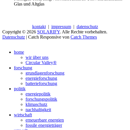
Glas und Altglas
kontakt
|
impressum
|
datenschutz
Copyright © 2026
SOLARIFY
. Alle Rechte vorbehalten.
Datenschutz
| Catch Responsive von
Catch Themes
Nach
oben
home
scrollen
wir über uns
Circular Valley®
forschung
grundlagenforschung
energieforschung
batterieforschung
politik
energiepolitik
forschungspolitik
klimaschutz
nachhaltigkeit
wirtschaft
erneuerbare energien
fossile energieträger