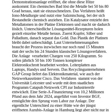
Demonstrationsanlage eröffnet, die ohne diese Hitze
auskommt: Ein chemisches Bad löst die Metalle bei 50 bis 80
Grad heraus, statt sie einzuschmelzen. Das Verfahren heißt
Iono-Metallurgie und nutzt eine Salzmischung, bei der sich
Bestandteile chemisch anziehen. Ein Katalysator entzieht den
Metallatomen in der Platine Elektronen und macht sie dadurch
löslich. Unterschiedliche Lösungsmittel-Rezepturen holen
gezielt einzelne Metalle heraus. Zuerst Kupfer, Silber und
Palladium, danach separat das Gold. Das Plastik der Platinen
bleibt dabei unbeschädigt. Laut Unternehmensangaben
braucht der Prozess inzwischen nur noch rund 15 Minuten
statt der sechs bis 24 Stunden klassischer Lösungsverfahren.
Die Anlage verarbeitet Chargen von 250 Kilogramm. So
sollen jährlich 50 bis 100 Tonnen komplexer
Elektronikschrott bearbeitet werden. Leiterplatten aus
Laptops, Handys und Servern. Das Recyclingunternehmen
GAP Group liefert das Elektronikmaterial, wie auch der
Netzwerkausrüster Cisco. Das Verfahren stammt von der
Universität Leicester und wurde mit dem staatlichen
Programm Catapult-Netzwerk CPI zur Industriereife
entwickelt. Eine Serie-A-Finanzierung von 10,2 Millionen
Pfund aus dem Jahr 2024, angeführt vom Investor BGF,
ermöglichte den Sprung vom Labor zur Anlage. Der
eigentliche Unterschied zu einer Hütte wie der jüngst
eröffneten Aurubis-Anlage in Hamburg liegt aber nicht nur in