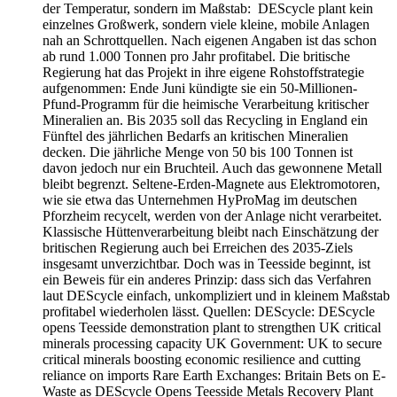
der Temperatur, sondern im Maßstab: DEScycle plant kein
einzelnes Großwerk, sondern viele kleine, mobile Anlagen
nah an Schrottquellen. Nach eigenen Angaben ist das schon
ab rund 1.000 Tonnen pro Jahr profitabel. Die britische
Regierung hat das Projekt in ihre eigene Rohstoffstrategie
aufgenommen: Ende Juni kündigte sie ein 50-Millionen-
Pfund-Programm für die heimische Verarbeitung kritischer
Mineralien an. Bis 2035 soll das Recycling in England ein
Fünftel des jährlichen Bedarfs an kritischen Mineralien
decken. Die jährliche Menge von 50 bis 100 Tonnen ist
davon jedoch nur ein Bruchteil. Auch das gewonnene Metall
bleibt begrenzt. Seltene-Erden-Magnete aus Elektromotoren,
wie sie etwa das Unternehmen HyProMag im deutschen
Pforzheim recycelt, werden von der Anlage nicht verarbeitet.
Klassische Hüttenverarbeitung bleibt nach Einschätzung der
britischen Regierung auch bei Erreichen des 2035-Ziels
insgesamt unverzichtbar. Doch was in Teesside beginnt, ist
ein Beweis für ein anderes Prinzip: dass sich das Verfahren
laut DEScycle einfach, unkompliziert und in kleinem Maßstab
profitabel wiederholen lässt. Quellen: DEScycle: DEScycle
opens Teesside demonstration plant to strengthen UK critical
minerals processing capacity UK Government: UK to secure
critical minerals boosting economic resilience and cutting
reliance on imports Rare Earth Exchanges: Britain Bets on E-
Waste as DEScycle Opens Teesside Metals Recovery Plant