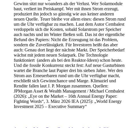
Gewinn sitzt nur woanders als der Verlust. Wer Solarmodule
baut, verliert im Preiskampf. Wer mit ihnen Strom erzeugt,
produziert ihn jedoch so günstig wie aus keiner anderen
neuen Quelle. Teuer bleibe vor allem eines: diesen Strom rund
um die Uhr verfügbar zu machen. Laut dem Autor Cembalest
verdoppeln sich die Kosten, sobald Solarstrom per Speicher
auch nachts und im Winter fließen soll. Das ist der eigentliche
Befund des Papiers: Nicht die Erzeugung ist das Problem,
sondern die Zuverlässigkeit. Für Investoren heißt das aber
auch: Genau dort liegt der nächste Markt. Der Speicherbedarf
wächst mit jedem neuen Solarpark. Die Technologie
funktioniert (anders als bei den Reaktor-Ideen) schon heute.
Und die fossile Konkurrenz steckt fest: Auf neue Gasturbinen
wartet die Branche laut Papier drei bis sieben Jahre. Wer den
Strom aus Erneuerbaren rund um die Uhr verfügbar macht,
erschließt sich Gewinnchance und Marge. Klimaziel und
Rendite fallen laut J. P. Morgan zusammen. Quellen:
JPMorgan Asset & Wealth Management / Michael Cembalest
(2026): „Eye on the Market – 16th Annual Energy Paper:
Fighting Words“, 3. März 2026 IEA (2025): „World Energy
Investment 2025 – Executive Summary“