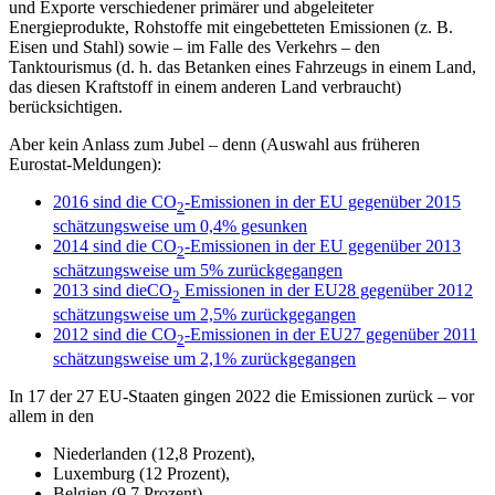
und Exporte verschiedener primärer und abgeleiteter
Energieprodukte, Rohstoffe mit eingebetteten Emissionen (z. B.
Eisen und Stahl) sowie – im Falle des Verkehrs – den
Tanktourismus (d. h. das Betanken eines Fahrzeugs in einem Land,
das diesen Kraftstoff in einem anderen Land verbraucht)
berücksichtigen.
Aber kein Anlass zum Jubel – denn (Auswahl aus früheren
Eurostat-Meldungen):
2016 sind die CO
-Emissionen in der EU gegenüber 2015
2
schätzungsweise um 0,4% gesunken
2014 sind die
CO
-Emissionen in der EU gegenüber 2013
2
schätzungsweise um 5% zurückgegangen
2013 sind die
CO
Emissionen in der EU28 gegenüber 2012
2
schätzungsweise um 2,5% zurückgegangen
2012 sind die
CO
-Emissionen in der EU27 gegenüber 2011
2
schätzungsweise um 2,1% zurückgegangen
In 17 der 27 EU-Staaten gingen 2022 die Emissionen zurück – vor
allem in den
Niederlanden (12,8 Prozent),
Luxemburg (12 Prozent),
Belgien (9,7 Prozent)