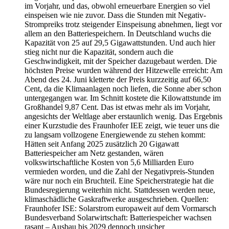
im Vorjahr, und das, obwohl erneuerbare Energien so viel
einspeisen wie nie zuvor. Dass die Stunden mit Negativ-
Strompreiks trotz steigender Einspeisung abnehmen, liegt vor
allem an den Batteriespeichern. In Deutschland wuchs die
Kapazität von 25 auf 29,5 Gigawattstunden. Und auch hier
stieg nicht nur die Kapazität, sondern auch die
Geschwindigkeit, mit der Speicher dazugebaut werden. Die
höchsten Preise wurden während der Hitzewelle erreicht: Am
Abend des 24. Juni kletterte der Preis kurzzeitig auf 66,50
Cent, da die Klimaanlagen noch liefen, die Sonne aber schon
untergegangen war. Im Schnitt kostete die Kilowattstunde im
Großhandel 9,87 Cent. Das ist etwas mehr als im Vorjahr,
angesichts der Weltlage aber erstaunlich wenig. Das Ergebnis
einer Kurzstudie des Fraunhofer IEE zeigt, wie teuer uns die
zu langsam vollzogene Energiewende zu stehen kommt:
Hätten seit Anfang 2025 zusätzlich 20 Gigawatt
Batteriespeicher am Netz gestanden, wären
volkswirtschaftliche Kosten von 5,6 Milliarden Euro
vermieden worden, und die Zahl der Negativpreis-Stunden
wäre nur noch ein Bruchteil. Eine Speicherstrategie hat die
Bundesregierung weiterhin nicht. Stattdessen werden neue,
klimaschädliche Gaskraftwerke ausgeschrieben. Quellen:
Fraunhofer ISE: Solarstrom europaweit auf dem Vormarsch
Bundesverband Solarwirtschaft: Batteriespeicher wachsen
rasant – Ausbau bis 2029 dennoch unsicher