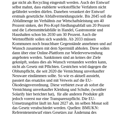
gar nicht als Recycling eingestuft werden. Auch der Entwurf
selbst mahnt, dass etablierte werkstoffliche Verfahren nicht
gefährdet werden dürfen. Daneben verankert der Entwurf
erstmals gesetzliche Abfallvermeidungsziele. Bis 2045 soll die
Abfallmenge im Verhältnis zur Wirtschaftsleistung um 40
Prozent sinken, der Pro-Kopf-Siedlungsabfall um 20 Prozent
und die Lebensmittelabfälle in Handel, Gastronomie und
Haushalten schon bis 2030 um 30 Prozent. Auch die
Wertstoffhöfe sollen sich wandeln. Ab 2033 müssen
Kommunen noch brauchbare Gegenstände annehmen und auf
Wunsch zusammen mit dem Sperrmüll abholen. Diese sollen
dann über eine Online-Plattform zur Wiederverwendung
angeboten werden. Sanktionen sind an keines der Ziele
geknüpft, sodass dies als Wunsch verstanden werden kann,
nicht als Gesetz mit Pflichten. Gestrichen wird dagegen die
Obhutspflicht, die seit 2020 die Vernichtung unverkaufter
Neuware eindämmen sollte. So wie es aktuell aussieht,
passiert das ersatzlos und mit Verweis auf die EU-
Ökodesignverordnung. Diese verbietet zwar ab sofort die
Vernichtung unverkaufter Kleidung und Schuhe, (worüber
Solarify hier berichtet hat), für alle anderen Produkte gilt
jedoch vorerst nur eine Transparenzpflicht. Die EU-
Umsetzungsfrist läuft im Juni 2027 ab, im selben Monat soll
das Gesetz verabschiedet werden. Quellen: BMUKN:
Referentenentwurf eines Gesetzes zur Änderung des