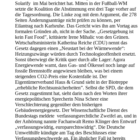
Solarify im Mai berichtet hat. Mitten in der Fußball-WM
setzte die Koalition die Abstimmung erst drei Tage vorher auf
die Tagesordnung. Die Linke zog mit dem Argument, die 278
Seiten Änderungsanträge nicht prüfen zu können, per
Eilantrag nach Karlsruhe. Das Gericht wies ihn am Vortag aus
formalen Gründen ab, nicht in der Sache. „Gesetzgebung ist
kein Fast Food”, kritisierte Irene Mihalic von den Grünen.
Wirtschaftsministerin Katherina Reiche (CDU) nennt das
Gesetz dagegen einen „Neustart bei der Wärmewende“:
Heizungszwänge würden durch Technologieoffenheit ersetzt.
Sonst überwiegt die Kritik quer durch alle Lager: Agora
Energiewende warnt, dass Gas- und Ölkessel noch lange auf
fossile Brennstoffe angewiesen bleiben, was bei einem
steigenden CO2-Preis eine Kostenfalle ist. Der
Eigentümerverband Haus & Grund sieht in der Biotreppe
„erhebliche Rechtsunsicherheiten”. Selbst die SPD, die dem
Gesetz zugestimmt hat, sieht darin nach den Worten ihrer
energiepolitischen Sprecherin Nina Scheer eine
Verschlechterung gegenüber dem bisherigen
Gebäudeenergiegesetz. Der Wissenschaftliche Dienst des
Bundestags meldete verfassungsrechtliche Zweifel an, und in
der Anhörung nannte Fachanwalt Remo Klinger den Entwurf
„verfassungswidrig, europarechtswidrig“. Die Deutsche
Umwelthilfe kündigte am Tag des Beschlusses eine
Verfassungsbeschwerde an. Ein ähnlicher Fall ist bereits