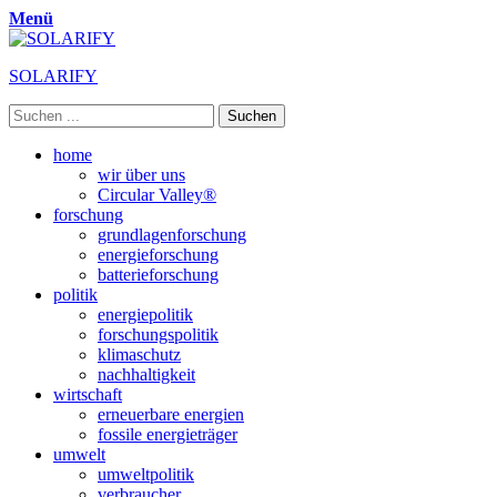
Menü
SOLARIFY
Suchen
nach:
Primäres
Zum
home
Inhalt
wir über uns
Menü
springen
Circular Valley®
forschung
grundlagenforschung
energieforschung
batterieforschung
politik
energiepolitik
forschungspolitik
klimaschutz
nachhaltigkeit
wirtschaft
erneuerbare energien
fossile energieträger
umwelt
umweltpolitik
verbraucher