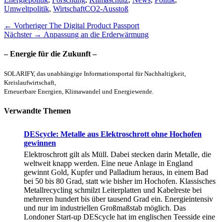
Schlagworte
Umweltpolitik
,
Wirtschaft
CO2-Ausstoß
Beitragsnavigation
Vorheriger
← Vorheriger
The Digital Product Passport
Nächster
Beitrag:
Nächster →
Anpassung an die Erderwärmung
Beitrag:
– Energie für die Zukunft –
SOLARIFY, das unabhängige Informationsportal für Nachhaltigkeit,
Kreislaufwirtschaft,
Erneuerbare Energien, Klimawandel und Energiewende.
Verwandte Themen
DEScycle: Metalle aus Elektroschrott ohne Hochofen
gewinnen
Elektroschrott gilt als Müll. Dabei stecken darin Metalle, die
weltweit knapp werden. Eine neue Anlage in England
gewinnt Gold, Kupfer und Palladium heraus, in einem Bad
bei 50 bis 80 Grad, statt wie bisher im Hochofen. Klassisches
Metallrecycling schmilzt Leiterplatten und Kabelreste bei
mehreren hundert bis über tausend Grad ein. Energieintensiv
und nur im industriellen Großmaßstab möglich. Das
Londoner Start-up DEScycle hat im englischen Teesside eine