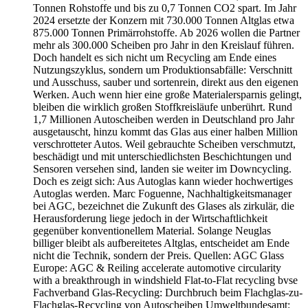
Tonnen Rohstoffe und bis zu 0,7 Tonnen CO2 spart. Im Jahr
2024 ersetzte der Konzern mit 730.000 Tonnen Altglas etwa
875.000 Tonnen Primärrohstoffe. Ab 2026 wollen die Partner
mehr als 300.000 Scheiben pro Jahr in den Kreislauf führen.
Doch handelt es sich nicht um Recycling am Ende eines
Nutzungszyklus, sondern um Produktionsabfälle: Verschnitt
und Ausschuss, sauber und sortenrein, direkt aus den eigenen
Werken. Auch wenn hier eine große Materialersparnis gelingt,
bleiben die wirklich großen Stoffkreisläufe unberührt. Rund
1,7 Millionen Autoscheiben werden in Deutschland pro Jahr
ausgetauscht, hinzu kommt das Glas aus einer halben Million
verschrotteter Autos. Weil gebrauchte Scheiben verschmutzt,
beschädigt und mit unterschiedlichsten Beschichtungen und
Sensoren versehen sind, landen sie weiter im Downcycling.
Doch es zeigt sich: Aus Autoglas kann wieder hochwertiges
Autoglas werden. Marc Foguenne, Nachhaltigkeitsmanager
bei AGC, bezeichnet die Zukunft des Glases als zirkulär, die
Herausforderung liege jedoch in der Wirtschaftlichkeit
gegenüber konventionellem Material. Solange Neuglas
billiger bleibt als aufbereitetes Altglas, entscheidet am Ende
nicht die Technik, sondern der Preis. Quellen: AGC Glass
Europe: AGC & Reiling accelerate automotive circularity
with a breakthrough in windshield Flat-to-Flat recycling bvse
Fachverband Glas-Recycling: Durchbruch beim Flachglas-zu-
Flachglas-Recycling von Autoscheiben Umweltbundesamt: