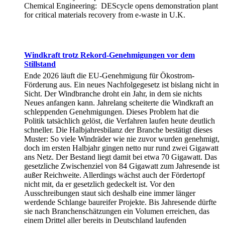
Chemical Engineering: DEScycle opens demonstration plant
for critical materials recovery from e-waste in U.K.
Windkraft trotz Rekord-Genehmigungen vor dem
Stillstand
Ende 2026 läuft die EU-Genehmigung für Ökostrom-
Förderung aus. Ein neues Nachfolgegesetz ist bislang nicht in
Sicht. Der Windbranche droht ein Jahr, in dem sie nichts
Neues anfangen kann. Jahrelang scheiterte die Windkraft an
schleppenden Genehmigungen. Dieses Problem hat die
Politik tatsächlich gelöst, die Verfahren laufen heute deutlich
schneller. Die Halbjahresbilanz der Branche bestätigt dieses
Muster: So viele Windräder wie nie zuvor wurden genehmigt,
doch im ersten Halbjahr gingen netto nur rund zwei Gigawatt
ans Netz. Der Bestand liegt damit bei etwa 70 Gigawatt. Das
gesetzliche Zwischenziel von 84 Gigawatt zum Jahresende ist
außer Reichweite. Allerdings wächst auch der Fördertopf
nicht mit, da er gesetzlich gedeckelt ist. Vor den
Ausschreibungen staut sich deshalb eine immer länger
werdende Schlange baureifer Projekte. Bis Jahresende dürfte
sie nach Branchenschätzungen ein Volumen erreichen, das
einem Drittel aller bereits in Deutschland laufenden