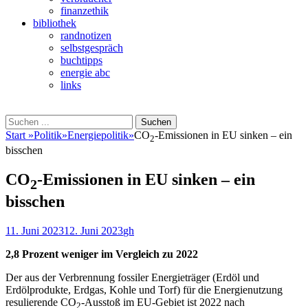
finanzethik
bibliothek
randnotizen
selbstgespräch
buchtipps
energie abc
links
Suchen
Suchen
nach:
Start
»
Politik
»
Energiepolitik
»
CO
-Emissionen in EU sinken – ein
2
bisschen
CO
-Emissionen in EU sinken – ein
2
bisschen
Veröffentlicht
Autor
11. Juni 2023
12. Juni 2023
gh
am
2,8 Prozent weniger im Vergleich zu 2022
Der aus der Verbrennung fossiler Energieträger (Erdöl und
Erdölprodukte, Erdgas, Kohle und Torf) für die Energienutzung
resulierende CO
-Ausstoß im EU-Gebiet ist 2022 nach
2