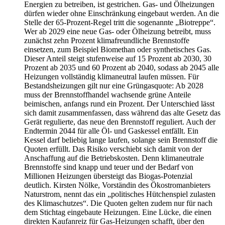
Energien zu betreiben, ist gestrichen. Gas- und Ölheizungen
dürfen wieder ohne Einschränkung eingebaut werden. An die
Stelle der 65-Prozent-Regel tritt die sogenannte „Biotreppe“.
Wer ab 2029 eine neue Gas- oder Ölheizung betreibt, muss
zunächst zehn Prozent klimafreundliche Brennstoffe
einsetzen, zum Beispiel Biomethan oder synthetisches Gas.
Dieser Anteil steigt stufenweise auf 15 Prozent ab 2030, 30
Prozent ab 2035 und 60 Prozent ab 2040, sodass ab 2045 alle
Heizungen vollständig klimaneutral laufen müssen. Für
Bestandsheizungen gilt nur eine Grüngasquote: Ab 2028
muss der Brennstoffhandel wachsende grüne Anteile
beimischen, anfangs rund ein Prozent. Der Unterschied lässt
sich damit zusammenfassen, dass während das alte Gesetz das
Gerät regulierte, das neue den Brennstoff reguliert. Auch der
Endtermin 2044 für alle Öl- und Gaskessel entfällt. Ein
Kessel darf beliebig lange laufen, solange sein Brennstoff die
Quoten erfüllt. Das Risiko verschiebt sich damit von der
Anschaffung auf die Betriebskosten. Denn klimaneutrale
Brennstoffe sind knapp und teuer und der Bedarf von
Millionen Heizungen übersteigt das Biogas-Potenzial
deutlich. Kirsten Nölke, Vorständin des Ökostromanbieters
Naturstrom, nennt das ein „politisches Hütchenspiel zulasten
des Klimaschutzes“. Die Quoten gelten zudem nur für nach
dem Stichtag eingebaute Heizungen. Eine Lücke, die einen
direkten Kaufanreiz für Gas-Heizungen schafft, über den