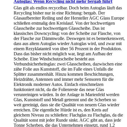
Autoglas: Wenn Recycling nicht mehr bergab führt
Glas gilt als endlos recycelbar. Doch beim Autoglas läuft das
Recycling bisher nur in eine Richtung: bergab. Der
Glasaufbereiter Reiling und der Hersteller AGC Glass Europe
schließen erstmalig den Kreislauf. Von der hochwertigen
Glasscheibe zur hochwertigen Glasscheibe. Das ist
klassisches Downcycling: von der Scheibe zur Flasche, von
der Flasche zur Dämmwolle. Deswegen ist es bemerkenswert,
dass aus altem Autoglas wieder Autoglas wird, und zwar mit
einem Rezyklatanteil von über 56 Prozent in der Produktion.
Dass das bisher nicht möglich war, liegt am Aufbau der
Scheibe. Eine Windschutzscheibe besteht aus
Verbundsicherheitsglas: zwei Glasscheiben, dazwischen eine
zähe Folie aus Kunststoff, die im Falle eines Unfalls die
Splitter zusammenhält. Hinzu kommen Beschichtungen,
Heizdrähte, Antennen und immer mehr Sensoren für die
Elektronik moderner Autos. Einfach einschmelzen
funktioniert nicht, da die Folienreste das neue Glas
verunreinigen würden. In der Anlage in Marienfeld werden
Glas, Kunststoff und Metall getrennt und die Scherben so
weit gereinigt, dass sie die Qualität von neuem Glas wieder
erreichen. Die eigentliche Hürde ist es, den Kreis auf
gleichem Niveau zu schließen: Flachglas zu Flachglas, da die
Qualität sonst mit jeder Runde sinkt. AGC gibt an, dass jede
Tonne Scherben, die das Unternehmen einsetzt, rund 1,2