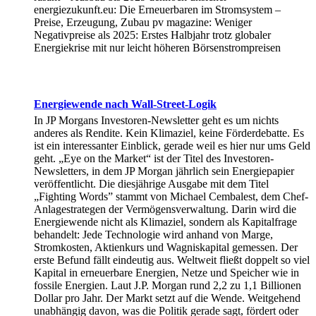
energiezukunft.eu: Die Erneuerbaren im Stromsystem –
Preise, Erzeugung, Zubau pv magazine: Weniger
Negativpreise als 2025: Erstes Halbjahr trotz globaler
Energiekrise mit nur leicht höheren Börsenstrompreisen
Energiewende nach Wall-Street-Logik
In JP Morgans Investoren-Newsletter geht es um nichts
anderes als Rendite. Kein Klimaziel, keine Förderdebatte. Es
ist ein interessanter Einblick, gerade weil es hier nur ums Geld
geht. „Eye on the Market“ ist der Titel des Investoren-
Newsletters, in dem JP Morgan jährlich sein Energiepapier
veröffentlicht. Die diesjährige Ausgabe mit dem Titel
„Fighting Words” stammt von Michael Cembalest, dem Chef-
Anlagestrategen der Vermögensverwaltung. Darin wird die
Energiewende nicht als Klimaziel, sondern als Kapitalfrage
behandelt: Jede Technologie wird anhand von Marge,
Stromkosten, Aktienkurs und Wagniskapital gemessen. Der
erste Befund fällt eindeutig aus. Weltweit fließt doppelt so viel
Kapital in erneuerbare Energien, Netze und Speicher wie in
fossile Energien. Laut J.P. Morgan rund 2,2 zu 1,1 Billionen
Dollar pro Jahr. Der Markt setzt auf die Wende. Weitgehend
unabhängig davon, was die Politik gerade sagt, fördert oder