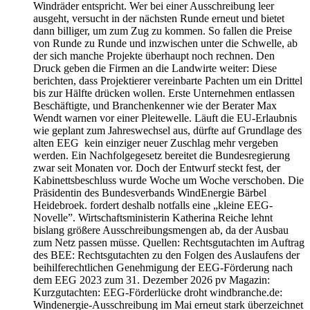
Windräder entspricht. Wer bei einer Ausschreibung leer
ausgeht, versucht in der nächsten Runde erneut und bietet
dann billiger, um zum Zug zu kommen. So fallen die Preise
von Runde zu Runde und inzwischen unter die Schwelle, ab
der sich manche Projekte überhaupt noch rechnen. Den
Druck geben die Firmen an die Landwirte weiter: Diese
berichten, dass Projektierer vereinbarte Pachten um ein Drittel
bis zur Hälfte drücken wollen. Erste Unternehmen entlassen
Beschäftigte, und Branchenkenner wie der Berater Max
Wendt warnen vor einer Pleitewelle. Läuft die EU-Erlaubnis
wie geplant zum Jahreswechsel aus, dürfte auf Grundlage des
alten EEG kein einziger neuer Zuschlag mehr vergeben
werden. Ein Nachfolgegesetz bereitet die Bundesregierung
zwar seit Monaten vor. Doch der Entwurf steckt fest, der
Kabinettsbeschluss wurde Woche um Woche verschoben. Die
Präsidentin des Bundesverbands WindEnergie Bärbel
Heidebroek. fordert deshalb notfalls eine „kleine EEG-
Novelle”. Wirtschaftsministerin Katherina Reiche lehnt
bislang größere Ausschreibungsmengen ab, da der Ausbau
zum Netz passen müsse. Quellen: Rechtsgutachten im Auftrag
des BEE: Rechtsgutachten zu den Folgen des Auslaufens der
beihilferechtlichen Genehmigung der EEG-Förderung nach
dem EEG 2023 zum 31. Dezember 2026 pv Magazin:
Kurzgutachten: EEG-Förderlücke droht windbranche.de:
Windenergie-Ausschreibung im Mai erneut stark überzeichnet