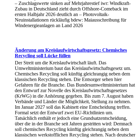
– Zuschlagswerte sinken auf Mehrjahrestief iwr: Windkraft-
Zubau in Deutschland zieht durch Offshore-Comeback im
ersten Halbjahr 2026 deutlich an – Photovoltaik-
Neuinstallationen rückläufig bdew: Maiausschreibung für
Windenergieanlagen an Land 2026
Änderung am Kreislaufwirtschaftsgesetz: Chemisches
Recycling soll Lücke füllen
Der Streit um die Kreislaufwirtschaft läuft. Das
Umweltministerium baut das Kreislaufwirtschaftsgesetz um.
Chemisches Recycling soll künftig gleichrangig neben dem
klassischen Recycling stehen. Die Entsorger sehen hier
Gefahren für die Branche. Das Bundesumweltministerium hat
den Entwurf zur Novelle des Kreislaufwirtschaftsgesetzes
(KrWG) in die Anhörung gegeben. Bis zum 7. August haben
Verbände und Länder die Möglichkeit, Stellung zu nehmen.
Im Januar 2027 soll das Kabinett eine Entscheidung treffen.
Formal setzt der Entwurf zwei EU-Richtlinien um.
Tatsächlich enthält er jedoch eine Grundsatzentscheidung,
über die in der Branche seit Jahren gestritten wird: Demnach
soll chemisches Recycling künftig gleichrangig neben dem
klassischen werkstofflichen Recycling stehen. Nach deutscher