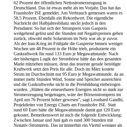
62 Prozent der öffentlichen Nettostromerzeugung in
Deutschland. Das ist etwas mehr als im Vorjahr. Das hat das
Fraunhofer ISE gemeldet. Am Verbrauch gemessen waren es
58,5 Prozent. Ebenfalls ein Rekordwert. Die eigentliche
Nachricht der Halbjahresbilanz steckt jedoch in den
Preisdaten: So hat sich der Strompreis vom Gaspreis
weitgehend gelöst und die Stunden mit Negativpreisen gehen
zurück, obwohl mehr Solarstrom im Netz war als je zuvor.
Als der Iran-Krieg im Frühjahr die Gaspreise binnen weniger
Wochen um 48 Prozent in die Höhe trieb, produzierte ein
Gaskraftwerk für rund 133 Euro je Megawattstunde. Nach
der bisherigen Logik der Strombörse hätte das den gesamten
Markt mitziehen müssen, denn das teuerste gerade benötigte
Kraftwerk setzt den Preis für alle. Doch im März kostete
Strom im Durchschnitt nur 95 Euro je Megawattstunde, da an
immer mehr Stunden Wind, Sonne und Speicher ausreichten
und die Gaskraftwerke nicht in die Preisbildung einbezogen
wurden. „Hätten die erneuerbaren Energien nicht so stark zur
Stromerzeugung beigetragen, wäre der Börsenstrompreis im
April um 76 Prozent höher gewesen”, sagt Leonhard Gandhi,
Projektleiter von Energy Charts am Fraunhofer ISE. Statt
rund 69 Euro hätte die Megawattstunde damit gut 120 Euro
gekostet. Bemerkenswert ist auch die folgende Entwicklung:
Zwischen Januar und Juni gab es rund 300 Stunden mit
Negativ-Strompreis. Das ist immerhin ein Viertel weniger als