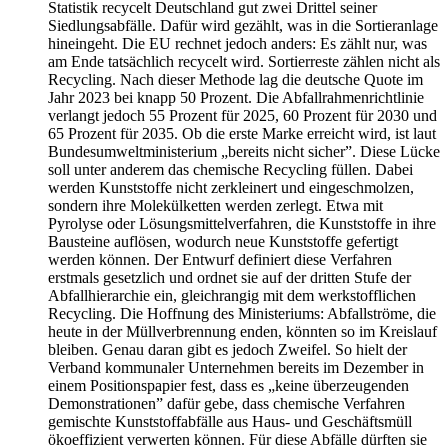
Statistik recycelt Deutschland gut zwei Drittel seiner
Siedlungsabfälle. Dafür wird gezählt, was in die Sortieranlage
hineingeht. Die EU rechnet jedoch anders: Es zählt nur, was
am Ende tatsächlich recycelt wird. Sortierreste zählen nicht als
Recycling. Nach dieser Methode lag die deutsche Quote im
Jahr 2023 bei knapp 50 Prozent. Die Abfallrahmenrichtlinie
verlangt jedoch 55 Prozent für 2025, 60 Prozent für 2030 und
65 Prozent für 2035. Ob die erste Marke erreicht wird, ist laut
Bundesumweltministerium „bereits nicht sicher”. Diese Lücke
soll unter anderem das chemische Recycling füllen. Dabei
werden Kunststoffe nicht zerkleinert und eingeschmolzen,
sondern ihre Molekülketten werden zerlegt. Etwa mit
Pyrolyse oder Lösungsmittelverfahren, die Kunststoffe in ihre
Bausteine auflösen, wodurch neue Kunststoffe gefertigt
werden können. Der Entwurf definiert diese Verfahren
erstmals gesetzlich und ordnet sie auf der dritten Stufe der
Abfallhierarchie ein, gleichrangig mit dem werkstofflichen
Recycling. Die Hoffnung des Ministeriums: Abfallströme, die
heute in der Müllverbrennung enden, könnten so im Kreislauf
bleiben. Genau daran gibt es jedoch Zweifel. So hielt der
Verband kommunaler Unternehmen bereits im Dezember in
einem Positionspapier fest, dass es „keine überzeugenden
Demonstrationen” dafür gebe, dass chemische Verfahren
gemischte Kunststoffabfälle aus Haus- und Geschäftsmüll
ökoeffizient verwerten können. Für diese Abfälle dürften sie