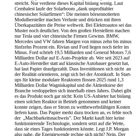
streicht. Nur verdiene dieses Kapital bislang wenig. Laut
Cembalest laufe der Solarboom „dank unprofitabler
chinesischer Solarfirmen“: Die meisten börsennotierten
Modulhersteller machen Verluste und drücken mit ihren
Überkapazitäten die Preise weltweit. Bei Elektroautos sei das
Muster noch deutlicher. Von den großen Herstellern machen
nur Tesla und vier chinesische Firmen Gewinn. BMW,
Mercedes und VW fahren Margen von minus zehn bis minus
fünfzehn Prozent ein. Rivian und Ford liegen noch tiefer im
Minus. Ford schrieb 19,5 Milliarden und General Motors 7,6
Milliarden Dollar auf E-Auto-Projekte ab. Wer seit 2023 auf
E-Auto-Hersteller statt auf klassische Autobauer gesetzt hat,
hat laut Papier draufgezahlt. Dass Investitionen sich nicht an
der Realität orientieren, zeigt sich bei der Atomkraft. In Start-
ups für kleine modulare Reaktoren flossen 2025 rund 1,3
Milliarden Dollar Wagniskapital und die Aktienkurse der
Branche verdoppelten sich innerhalb eines Jahres. Dabei gibt
es das Produkt noch gar nicht: Kein US-Anbieter hat bislang
einen solchen Reaktor in Betrieb genommen und keiner
konnte zeigen, dass er Strom zu wettbewerbsfähigen Kosten
liefern kann. Das Papier merkt dazu trocken an, es fehle noch
der „Machbarkeitsnachweis”. Der Markt kauft hier keine
funktionierende Technologie, sondern setzt auf die Wette,
dass sie eines Tages funktionieren könnte. Legt J.P. Morgan
also nahe, die Energiewende rechne sich nicht? Nein. Der