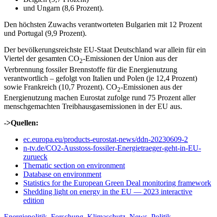
und Ungarn (8,6 Prozent).
Den höchsten Zuwachs verantworteten Bulgarien mit 12 Prozent
und Portugal (9,9 Prozent).
Der bevölkerungsreichste EU-Staat Deutschland war allein für ein
Viertel der gesamten CO
-Emissionen der Union aus der
2
Verbrennung fossiler Brennstoffe für die Energienutzung
verantwortlich – gefolgt von Italien und Polen (je 12,4 Prozent)
sowie Frankreich (10,7 Prozent). CO
-Emissionen aus der
2
Energienutzung machen Eurostat zufolge rund 75 Prozent aller
menschgemachten Treibhausgasemissionen in der EU aus.
->Quellen:
ec.europa.eu/products-eurostat-news/ddn-20230609-2
n-tv.de/CO2-Ausstoss-fossiler-Energietraeger-geht-in-EU-
zurueck
Thematic section on environment
Database on environment
Statistics for the European Green Deal monitoring framework
Shedding light on energy in the EU — 2023 interactive
edition
Kategorien
Energiepolitik
,
Forschung
,
Klimaschutz
,
News
,
Politik
,