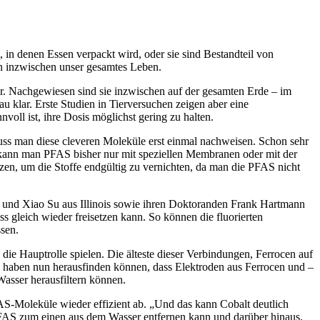
 in denen Essen verpackt wird, oder sie sind Bestandteil von
en inzwischen unser gesamtes Leben.
ar. Nachgewiesen sind sie inzwischen auf der gesamten Erde – im
u klar. Erste Studien in Tierversuchen zeigen aber eine
voll ist, ihre Dosis möglichst gering zu halten.
ss man diese cleveren Moleküle erst einmal nachweisen. Schon sehr
kann man PFAS bisher nur mit speziellen Membranen oder mit der
tzen, um die Stoffe endgültig zu vernichten, da man die PFAS nicht
s, und Xiao Su aus Illinois sowie ihren Doktoranden Frank Hartmann
gleich wieder freisetzen kann. So können die fluorierten
ssen.
die Hauptrolle spielen. Die älteste dieser Verbindungen, Ferrocen auf
am haben nun herausfinden können, dass Elektroden aus Ferrocen und –
asser herausfiltern können.
FAS-Moleküle wieder effizient ab. „Und das kann Cobalt deutlich
PFAS zum einen aus dem Wasser entfernen kann und darüber hinaus,