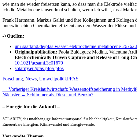
wie man sie wieder freisetzen kann, so dass man die Elektrode vielf
ich die Metallocene tausendmal schalten, wenn ich will“, fasst Mark
Frank Hartmann, Markus Gallei und ihre Kolleginnen und Kollegen de
unerwünschten Chemikalien effizient aus dem Wasser der Flüsse und 
->Quellen:
uni-saarland.de/pfas-wasser-elektrochemie-metallocene-26762.
Originalpublikation:
Paola Baldaguez Medina, Valentina Ardi
Electrochemically Driven Capture and Release of Long-C
10.1021/acsami.3c01670
solarify.eu/pfas-pfoa-pfos
Kategorien
Schlagworte
Forschung
,
News
,
Umweltpolitik
PFAS
Beitragsnavigation
Vorheriger
← Vorheriger
Kreislaufwirtschaft: Wasserstoffspeicherung in Methylf
Nächster
Beitrag:
Nächster →
Schlimmer als Diesel und Benzin?
Beitrag:
– Energie für die Zukunft –
SOLARIFY, das unabhängige Informationsportal für Nachhaltigkeit, Kreislaufwirt
Erneuerbare Energien, Klimawandel und Energiewende.
Verwandte Themen