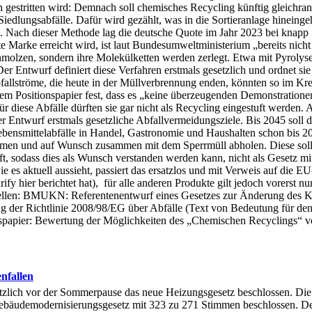
en gestritten wird: Demnach soll chemisches Recycling künftig gleichr
r Siedlungsabfälle. Dafür wird gezählt, was in die Sortieranlage hinein
ing. Nach dieser Methode lag die deutsche Quote im Jahr 2023 bei knapp
te Marke erreicht wird, ist laut Bundesumweltministerium „bereits nich
hmolzen, sondern ihre Molekülketten werden zerlegt. Etwa mit Pyrolyse
 Entwurf definiert diese Verfahren erstmals gesetzlich und ordnet sie a
allströme, die heute in der Müllverbrennung enden, könnten so im Kreis
 Positionspapier fest, dass es „keine überzeugenden Demonstrationen”
 diese Abfälle dürften sie gar nicht als Recycling eingestuft werden. A
r Entwurf erstmals gesetzliche Abfallvermeidungsziele. Bis 2045 soll d
ebensmittelabfälle in Handel, Gastronomie und Haushalten schon bis 2
n und auf Wunsch zusammen mit dem Sperrmüll abholen. Diese solle
, sodass dies als Wunsch verstanden werden kann, nicht als Gesetz mit 
 es aktuell aussieht, passiert das ersatzlos und mit Verweis auf die E
y hier berichtet hat), für alle anderen Produkte gilt jedoch vorerst n
ellen: BMUKN: Referentenentwurf eines Gesetzes zur Änderung des Kreis
ng der Richtlinie 2008/98/EG über Abfälle (Text von Bedeutung für 
spapier: Bewertung der Möglichkeiten des „Chemischen Recyclings“ v
enfallen
zlich vor der Sommerpause das neue Heizungsgesetz beschlossen. Die 
ebäudemodernisierungsgesetz mit 323 zu 271 Stimmen beschlossen. Der