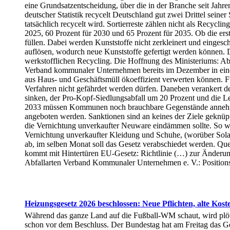
eine Grundsatzentscheidung, über die in der Branche seit Jahr
deutscher Statistik recycelt Deutschland gut zwei Drittel seine
tatsächlich recycelt wird. Sortierreste zählen nicht als Recycl
2025, 60 Prozent für 2030 und 65 Prozent für 2035. Ob die ers
füllen. Dabei werden Kunststoffe nicht zerkleinert und eingesc
auflösen, wodurch neue Kunststoffe gefertigt werden können. Der
werkstofflichen Recycling. Die Hoffnung des Ministeriums: Abf
Verband kommunaler Unternehmen bereits im Dezember in einem
aus Haus- und Geschäftsmüll ökoeffizient verwerten können. Für
Verfahren nicht gefährdet werden dürfen. Daneben verankert de
sinken, der Pro-Kopf-Siedlungsabfall um 20 Prozent und die L
2033 müssen Kommunen noch brauchbare Gegenstände annehme
angeboten werden. Sanktionen sind an keines der Ziele geknüpft
die Vernichtung unverkaufter Neuware eindämmen sollte. So wie
Vernichtung unverkaufter Kleidung und Schuhe, (worüber Solarif
ab, im selben Monat soll das Gesetz verabschiedet werden. Qu
kommt mit Hintertüren EU-Gesetz: Richtlinie (…) zur Änderu
Abfallarten Verband Kommunaler Unternehmen e. V.: Position
Heizungsgesetz 2026 beschlossen: Neue Pflichten, alte Kost
Während das ganze Land auf die Fußball-WM schaut, wird plöt
schon vor dem Beschluss. Der Bundestag hat am Freitag das G