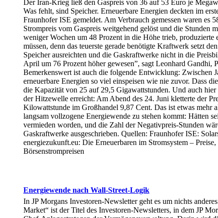
Der Iran-Krieg ließ den Gaspreis von 36 auf 53 Euro je Megawat
Was fehlt, sind Speicher. Erneuerbare Energien deckten im ers
Fraunhofer ISE gemeldet. Am Verbrauch gemessen waren es 58,5 
Strompreis vom Gaspreis weitgehend gelöst und die Stunden mi
weniger Wochen um 48 Prozent in die Höhe trieb, produzierte 
müssen, denn das teuerste gerade benötigte Kraftwerk setzt d
Speicher ausreichten und die Gaskraftwerke nicht in die Preis
April um 76 Prozent höher gewesen”, sagt Leonhard Gandhi, Pr
Bemerkenswert ist auch die folgende Entwicklung: Zwischen Ja
erneuerbare Energien so viel einspeisen wie nie zuvor. Dass d
die Kapazität von 25 auf 29,5 Gigawattstunden. Und auch hier 
der Hitzewelle erreicht: Am Abend des 24. Juni kletterte der Pr
Kilowattstunde im Großhandel 9,87 Cent. Das ist etwas mehr als
langsam vollzogene Energiewende zu stehen kommt: Hätten seit
vermieden worden, und die Zahl der Negativpreis-Stunden wäre 
Gaskraftwerke ausgeschrieben. Quellen: Fraunhofer ISE: Sola
energiezukunft.eu: Die Erneuerbaren im Stromsystem – Preise, 
Börsenstrompreisen
Energiewende nach Wall-Street-Logik
In JP Morgans Investoren-Newsletter geht es um nichts anderes a
Market“ ist der Titel des Investoren-Newsletters, in dem JP M