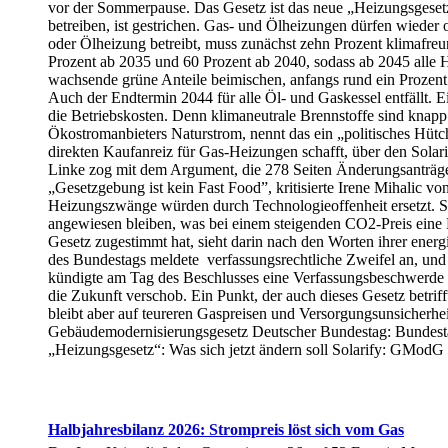
vor der Sommerpause. Das Gesetz ist das neue „Heizungsgesetz
betreiben, ist gestrichen. Gas- und Ölheizungen dürfen wieder
oder Ölheizung betreibt, muss zunächst zehn Prozent klimafreun
Prozent ab 2035 und 60 Prozent ab 2040, sodass ab 2045 alle 
wachsende grüne Anteile beimischen, anfangs rund ein Prozent. 
Auch der Endtermin 2044 für alle Öl- und Gaskessel entfällt. Ei
die Betriebskosten. Denn klimaneutrale Brennstoffe sind knapp
Ökostromanbieters Naturstrom, nennt das ein „politisches Hüt
direkten Kaufanreiz für Gas-Heizungen schafft, über den Solar
Linke zog mit dem Argument, die 278 Seiten Änderungsanträge 
„Gesetzgebung ist kein Fast Food”, kritisierte Irene Mihalic
Heizungszwänge würden durch Technologieoffenheit ersetzt. Son
angewiesen bleiben, was bei einem steigenden CO2-Preis eine 
Gesetz zugestimmt hat, sieht darin nach den Worten ihrer ener
des Bundestags meldete verfassungsrechtliche Zweifel an, un
kündigte am Tag des Beschlusses eine Verfassungsbeschwerde an
die Zukunft verschob. Ein Punkt, der auch dieses Gesetz betrif
bleibt aber auf teureren Gaspreisen und Versorgungsunsicherhe
Gebäudemodernisierungsgesetz Deutscher Bundestag: Bundestag
„Heizungsgesetz“: Was sich jetzt ändern soll Solarify: GModG
Halbjahresbilanz 2026: Strompreis löst sich vom Gas