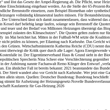
“ und löst das Gesetz der Ampel-Regierung ab. Die Pflicht, neue Hei
 ohne Einschränkung eingebaut werden. An die Stelle der 65-Prozent-Re
dliche Brennstoffe einsetzen, zum Beispiel Biomethan oder synthetisch
Heizungen vollständig klimaneutral laufen müssen. Für Bestandsheizun
Der Unterschied lässt sich damit zusammenfassen, dass während das alt
n Kessel darf beliebig lange laufen, solange sein Brennstoff die Quote
 und teuer und der Bedarf von Millionen Heizungen übersteigt das Biog
chenspiel zulasten des Klimaschutzes“. Die Quoten gelten zudem nur fü
ify im Mai berichtet hat. Mitten in der Fußball-WM setzte die Koalitio
nicht prüfen zu können, per Eilantrag nach Karlsruhe. Das Gericht wie
 von den Grünen. Wirtschaftsministerin Katherina Reiche (CDU) nennt 
st überwiegt die Kritik quer durch alle Lager: Agora Energiewende wa
Kostenfalle ist. Der Eigentümerverband Haus & Grund sieht in der Biot
giepolitischen Sprecherin Nina Scheer eine Verschlechterung gegenübe
d in der Anhörung nannte Fachanwalt Remo Klinger den Entwurf „verfa
. Ein ähnlicher Fall ist bereits bekannt: 2021 beanstandete das Bunde
ft. Der Streit wandert also vor Gericht nach Karlsruhe. Wer jetzt eine
iten allein sitzen. Quellen: Deutscher Bundestag: Bundestag beschlie
 stimmt für Aufsetzung der Heizungsgesetz-Novelle Bundesverfassung
 schafft Kaufanreiz für Gas-Heizung 2026