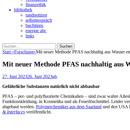
finanzethik
bibliothek
randnotizen
selbstgespräch
buchtipps
energie abc
links
Suchen
Suchen
nach:
Start
»
Forschung
»
Mit neuer Methode PFAS nachhaltig aus Wasser en
Mit neuer Methode PFAS nachhaltig aus W
Veröffentlicht
Autor
27. Juni 2023
26. Juni 2023
gh
am
Gefährliche Substanzen natürlich nicht abbaubar
PFAS – per- und polyfluorierte Chemikalien – sind zwar wahre Alles
Funktionskleidung, in Kosmetika und als Feuerlöschmittel. Leider ve
abgebaut werden.
Polymerchemiker aus dem Saarland
und den USA ha
& Interfaces
veröffentlicht.