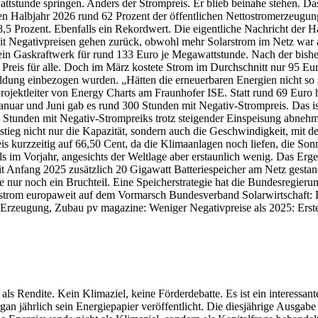
tstunde springen. Anders der Strompreis. Er blieb beinahe stehen. Das
ten Halbjahr 2026 rund 62 Prozent der öffentlichen Nettostromerzeugung
Prozent. Ebenfalls ein Rekordwert. Die eigentliche Nachricht der Halb
t Negativpreisen gehen zurück, obwohl mehr Solarstrom im Netz war als
ein Gaskraftwerk für rund 133 Euro je Megawattstunde. Nach der bish
en Preis für alle. Doch im März kostete Strom im Durchschnitt nur 95
bildung einbezogen wurden. „Hätten die erneuerbaren Energien nicht so
ojektleiter von Energy Charts am Fraunhofer ISE. Statt rund 69 Euro 
nuar und Juni gab es rund 300 Stunden mit Negativ-Strompreis. Das ist
ie Stunden mit Negativ-Strompreiks trotz steigender Einspeisung abnehm
stieg nicht nur die Kapazität, sondern auch die Geschwindigkeit, mit
eis kurzzeitig auf 66,50 Cent, da die Klimaanlagen noch liefen, die So
 im Vorjahr, angesichts der Weltlage aber erstaunlich wenig. Das Ergeb
 Anfang 2025 zusätzlich 20 Gigawatt Batteriespeicher am Netz gestand
nur noch ein Bruchteil. Eine Speicherstrategie hat die Bundesregierun
rstrom europaweit auf dem Vormarsch Bundesverband Solarwirtschaft: B
Erzeugung, Zubau pv magazine: Weniger Negativpreise als 2025: Erstes 
ls Rendite. Kein Klimaziel, keine Förderdebatte. Es ist ein interessant
organ jährlich sein Energiepapier veröffentlicht. Die diesjährige Ausg