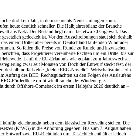
nche droht ein Jahr, in dem sie nichts Neues anfangen kann.
ufen heute deutlich schneller. Die Halbjahresbilanz der Branche
awatt ans Netz. Der Bestand liegt damit bei etwa 70 Gigawatt. Das
 gesetzlich gedeckelt ist. Vor den Ausschreibungen staut sich deshalb
das einem Drittel aller bereits in Deutschland laufenden Windräder
u kommen. So fallen die Preise von Runde zu Runde und inzwischen
richten, dass Projektierer vereinbarte Pachten um ein Drittel bis zur
Pleitewelle. Läuft die EU-Erlaubnis wie geplant zum Jahreswechsel
sregierung zwar seit Monaten vor. Doch der Entwurf steckt fest, der
deshalb notfalls eine „kleine EEG-Novelle”. Wirtschaftsministerin
 im Auftrag des BEE: Rechtsgutachten zu den Folgen des Auslaufens
EEG-Förderlücke droht windbranche.de: Windenergie-
eht durch Offshore-Comeback im ersten Halbjahr 2026 deutlich an –
l künftig gleichrangig neben dem klassischen Recycling stehen. Die
sgesetzes (KrWG) in die Anhörung gegeben. Bis zum 7. August haben
der Entwurf zwei EU-Richtlinien um. Tatsächlich enthält er jedoch