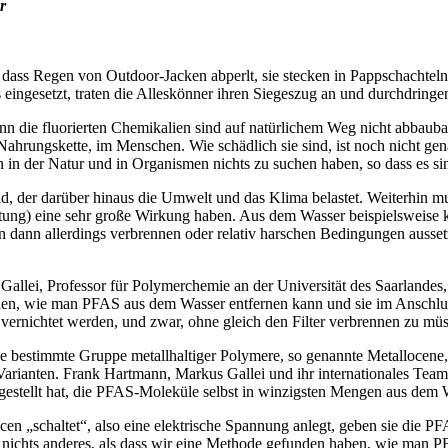
r
dass Regen von Outdoor-Jacken abperlt, sie stecken in Pappschachteln,
 eingesetzt, traten die Alleskönner ihren Siegeszug an und durchdring
nn die fluorierten Chemikalien sind auf natürlichem Weg nicht abbaub
ahrungskette, im Menschen. Wie schädlich sie sind, ist noch nicht gena
in der Natur und in Organismen nichts zu suchen haben, so dass es sinn
 der darüber hinaus die Umwelt und das Klima belastet. Weiterhin mu
ung) eine sehr große Wirkung haben. Aus dem Wasser beispielsweise 
an dann allerdings verbrennen oder relativ harschen Bedingungen ausse
Gallei, Professor für Polymerchemie an der Universität des Saarlande
den, wie man PFAS aus dem Wasser entfernen kann und sie im Anschluss 
 vernichtet werden, und zwar, ohne gleich den Filter verbrennen zu mü
e bestimmte Gruppe metallhaltiger Polymere, so genannte Metallocene, 
 Varianten. Frank Hartmann, Markus Gallei und ihr internationales Te
gestellt hat, die PFAS-Moleküle selbst in winzigsten Mengen aus dem W
en „schaltet“, also eine elektrische Spannung anlegt, geben sie die P
 nichts anderes, als dass wir eine Methode gefunden haben, wie man 