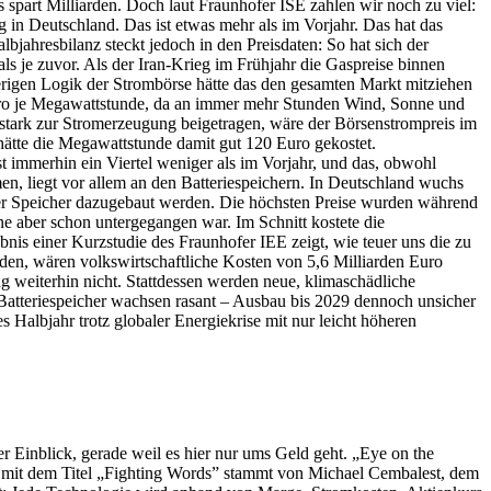
 spart Milliarden. Doch laut Fraunhofer ISE zahlen wir noch zu viel:
 in Deutschland. Das ist etwas mehr als im Vorjahr. Das hat das
jahresbilanz steckt jedoch in den Preisdaten: So hat sich der
 je zuvor. Als der Iran-Krieg im Frühjahr die Gaspreise binnen
erigen Logik der Strombörse hätte das den gesamten Markt mitziehen
 Euro je Megawattstunde, da an immer mehr Stunden Wind, Sonne und
 stark zur Stromerzeugung beigetragen, wäre der Börsenstrompreis im
hätte die Megawattstunde damit gut 120 Euro gekostet.
 immerhin ein Viertel weniger als im Vorjahr, und das, obwohl
en, liegt vor allem an den Batteriespeichern. In Deutschland wuchs
 der Speicher dazugebaut werden. Die höchsten Preise wurden während
nne aber schon untergegangen war. Im Schnitt kostete die
nis einer Kurzstudie des Fraunhofer IEE zeigt, wie teuer uns die zu
en, wären volkswirtschaftliche Kosten von 5,6 Milliarden Euro
g weiterhin nicht. Stattdessen werden neue, klimaschädliche
atteriespeicher wachsen rasant – Ausbau bis 2029 dennoch unsicher
Halbjahr trotz globaler Energiekrise mit nur leicht höheren
er Einblick, gerade weil es hier nur ums Geld geht. „Eye on the
abe mit dem Titel „Fighting Words” stammt von Michael Cembalest, dem