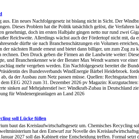
d
s. Ein neues Nachfolgegesetz ist bislang nicht in Sicht. Der Windbra
en. Dieses Problem hat die Politik tatsächlich gelöst, die Verfahren la
den genehmigt, doch im ersten Halbjahr gingen netto nur rund zwei Gig
ßer Reichweite. Allerdings wächst auch der Fördertopf nicht mit, da er
ahresende dürfte sie nach Branchenschätzungen ein Volumen erreichen, 
t in der nächsten Runde erneut und bietet dann billiger, um zum Zug z
 rechnen. Den Druck geben die Firmen an die Landwirte weiter: Diese be
gte, und Branchenkenner wie der Berater Max Wendt warnen vor einer 
uschlag mehr vergeben werden. Ein Nachfolgegesetz bereitet die Bunde
sidentin des Bundesverbands WindEnergie Bärbel Heidebroek. fordert 
 ab, da der Ausbau zum Netz passen müsse. Quellen: Rechtsgutachten
h dem EEG 2023 zum 31. Dezember 2026 pv Magazin: Kurzgutachten: 
rte sinken auf Mehrjahrestief iwr: Windkraft-Zubau in Deutschland zi
ibung für Windenergieanlagen an Land 2026
ling soll Lücke füllen
erium baut das Kreislaufwirtschaftsgesetz um. Chemisches Recycling sol
weltministerium hat den Entwurf zur Novelle des Kreislaufwirtschaft
anuar 2027 soll das Kabinett eine Entscheidung treffen. Formal setzt 