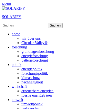
Menü
SOLARIFY
Suchen
nach:
Primäres
Zum
home
Inhalt
wir über uns
Menü
springen
Circular Valley®
forschung
grundlagenforschung
energieforschung
batterieforschung
politik
energiepolitik
forschungspolitik
klimaschutz
nachhaltigkeit
wirtschaft
erneuerbare energien
fossile energieträger
umwelt
umweltpolitik
verbraucher