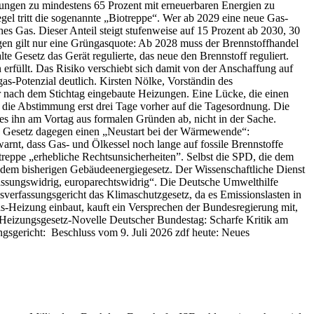
zungen zu mindestens 65 Prozent mit erneuerbaren Energien zu
gel tritt die sogenannte „Biotreppe“. Wer ab 2029 eine neue Gas-
es Gas. Dieser Anteil steigt stufenweise auf 15 Prozent ab 2030, 30
gen gilt nur eine Grüngasquote: Ab 2028 muss der Brennstoffhandel
e Gesetz das Gerät regulierte, das neue den Brennstoff reguliert.
n erfüllt. Das Risiko verschiebt sich damit von der Anschaffung auf
as-Potenzial deutlich. Kirsten Nölke, Vorständin des
r nach dem Stichtag eingebaute Heizungen. Eine Lücke, die einen
n die Abstimmung erst drei Tage vorher auf die Tagesordnung. Die
s ihn am Vortag aus formalen Gründen ab, nicht in der Sache.
das Gesetz dagegen einen „Neustart bei der Wärmewende“:
rnt, dass Gas- und Ölkessel noch lange auf fossile Brennstoffe
reppe „erhebliche Rechtsunsicherheiten”. Selbst die SPD, die dem
r dem bisherigen Gebäudeenergiegesetz. Der Wissenschaftliche Dienst
ssungswidrig, europarechtswidrig“. Die Deutsche Umwelthilfe
sverfassungsgericht das Klimaschutzgesetz, da es Emissionslasten in
 Gas-Heizung einbaut, kauft ein Versprechen der Bundesregierung mit,
ßt Heizungsgesetz-Novelle Deutscher Bundestag: Scharfe Kritik am
sgericht: Beschluss vom 9. Juli 2026 zdf heute: Neues