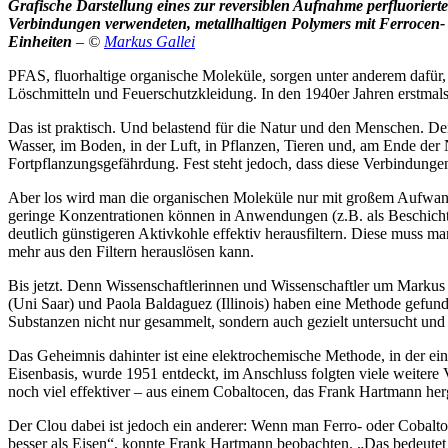
Grafische Darstellung eines zur reversiblen Aufnahme perfluorierte
Verbindungen verwendeten, metallhaltigen Polymers mit Ferrocen-
Einheiten
– ©
Markus Gallei
PFAS, fluorhaltige organische Moleküle, sorgen unter anderem dafür, 
Löschmitteln und Feuerschutzkleidung. In den 1940er Jahren erstmals
Das ist praktisch. Und belastend für die Natur und den Menschen. De
Wasser, im Boden, in der Luft, in Pflanzen, Tieren und, am Ende der N
Fortpflanzungsgefährdung. Fest steht jedoch, dass diese Verbindungen 
Aber los wird man die organischen Moleküle nur mit großem Aufwand,
geringe Konzentrationen können in Anwendungen (z.B. als Beschicht
deutlich günstigeren Aktivkohle effektiv herausfiltern. Diese muss m
mehr aus den Filtern herauslösen kann.
Bis jetzt. Denn Wissenschaftlerinnen und Wissenschaftler um Markus 
(Uni Saar) und Paola Baldaguez (Illinois) haben eine Methode gefun
Substanzen nicht nur gesammelt, sondern auch gezielt untersucht und
Das Geheimnis dahinter ist eine elektrochemische Methode, in der ein
Eisenbasis, wurde 1951 entdeckt, im Anschluss folgten viele weitere
noch viel effektiver – aus einem Cobaltocen, das Frank Hartmann her
Der Clou dabei ist jedoch ein anderer: Wenn man Ferro- oder Cobaltoc
besser als Eisen“, konnte Frank Hartmann beobachten. „Das bedeutet