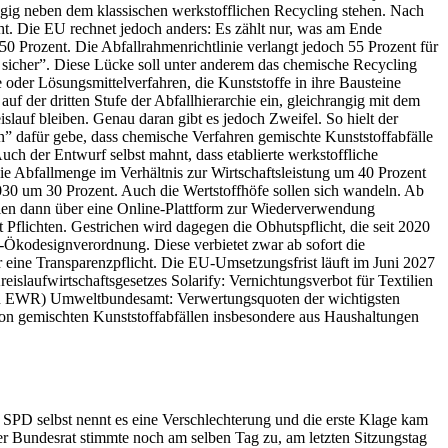
angig neben dem klassischen werkstofflichen Recycling stehen. Nach
geht. Die EU rechnet jedoch anders: Es zählt nur, was am Ende
 50 Prozent. Die Abfallrahmenrichtlinie verlangt jedoch 55 Prozent für
t sicher”. Diese Lücke soll unter anderem das chemische Recycling
 oder Lösungsmittelverfahren, die Kunststoffe in ihre Bausteine
uf der dritten Stufe der Abfallhierarchie ein, gleichrangig mit dem
lauf bleiben. Genau daran gibt es jedoch Zweifel. So hielt der
 dafür gebe, dass chemische Verfahren gemischte Kunststoffabfälle
uch der Entwurf selbst mahnt, dass etablierte werkstoffliche
ie Abfallmenge im Verhältnis zur Wirtschaftsleistung um 40 Prozent
030 um 30 Prozent. Auch die Wertstoffhöfe sollen sich wandeln. Ab
n dann über eine Online-Plattform zur Wiederverwendung
Pflichten. Gestrichen wird dagegen die Obhutspflicht, die seit 2020
U-Ökodesignverordnung. Diese verbietet zwar ab sofort die
ur eine Transparenzpflicht. Die EU-Umsetzungsfrist läuft im Juni 2027
laufwirtschaftsgesetzes Solarify: Vernichtungsverbot für Textilien
den EWR) Umweltbundesamt: Verwertungsquoten der wichtigsten
on gemischten Kunststoffabfällen insbesondere aus Haushaltungen
SPD selbst nennt es eine Verschlechterung und die erste Klage kam
 Bundesrat stimmte noch am selben Tag zu, am letzten Sitzungstag