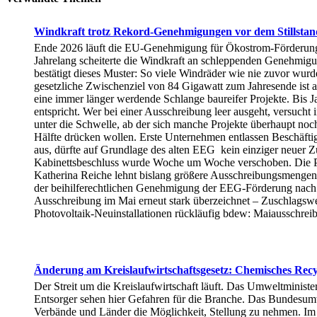
Windkraft trotz Rekord-Genehmigungen vor dem Stillstan
Ende 2026 läuft die EU-Genehmigung für Ökostrom-Förderung au
Jahrelang scheiterte die Windkraft an schleppenden Genehmigung
bestätigt dieses Muster: So viele Windräder wie nie zuvor wur
gesetzliche Zwischenziel von 84 Gigawatt zum Jahresende ist au
eine immer länger werdende Schlange baureifer Projekte. Bis J
entspricht. Wer bei einer Ausschreibung leer ausgeht, versuch
unter die Schwelle, ab der sich manche Projekte überhaupt noch
Hälfte drücken wollen. Erste Unternehmen entlassen Beschäfti
aus, dürfte auf Grundlage des alten EEG kein einziger neuer Z
Kabinettsbeschluss wurde Woche um Woche verschoben. Die Prä
Katherina Reiche lehnt bislang größere Ausschreibungsmengen
der beihilferechtlichen Genehmigung der EEG-Förderung nac
Ausschreibung im Mai erneut stark überzeichnet – Zuschlagswe
Photovoltaik-Neuinstallationen rückläufig bdew: Maiausschre
Änderung am Kreislaufwirtschaftsgesetz: Chemisches Recyc
Der Streit um die Kreislaufwirtschaft läuft. Das Umweltminist
Entsorger sehen hier Gefahren für die Branche. Das Bundesum
Verbände und Länder die Möglichkeit, Stellung zu nehmen. Im J