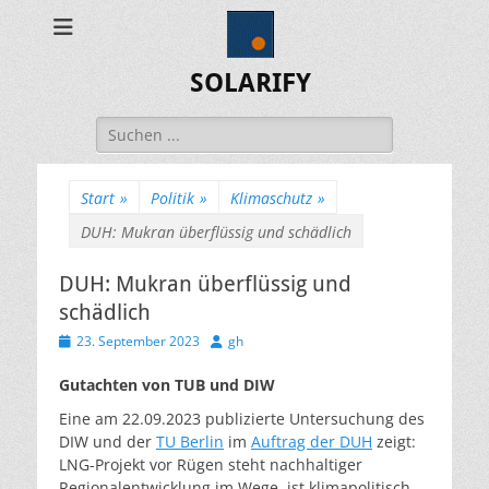
SOLARIFY
Suchen
nach:
Start
»
Politik
»
Klimaschutz
»
DUH: Mukran überflüssig und schädlich
DUH: Mukran überflüssig und
schädlich
Veröffentlicht
Autor
23. September 2023
gh
am
Gutachten von TUB und DIW
Eine am 22.09.2023 publizierte Untersuchung des
DIW und der
TU Berlin
im
Auftrag der DUH
zeigt:
LNG-Projekt vor Rügen steht nachhaltiger
Regionalentwicklung im Wege, ist klimapolitisch