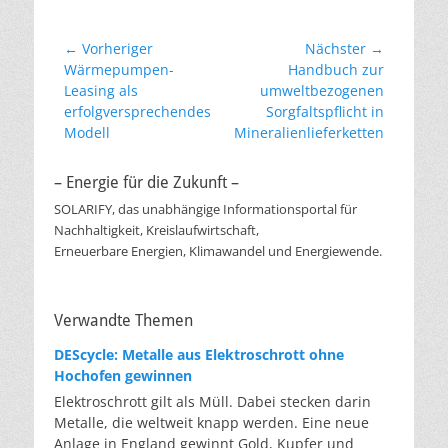
Beitragsnavigation
← Vorheriger
Nächster →
Vorheriger
Nächster
Wärmepumpen-
Handbuch zur
Beitrag:
Beitrag:
Leasing als
umweltbezogenen
erfolgversprechendes
Sorgfaltspflicht in
Modell
Mineralienlieferketten
– Energie für die Zukunft –
SOLARIFY, das unabhängige Informationsportal für
Nachhaltigkeit, Kreislaufwirtschaft,
Erneuerbare Energien, Klimawandel und Energiewende.
Verwandte Themen
DEScycle: Metalle aus Elektroschrott ohne
Hochofen gewinnen
Elektroschrott gilt als Müll. Dabei stecken darin
Metalle, die weltweit knapp werden. Eine neue
Anlage in England gewinnt Gold, Kupfer und