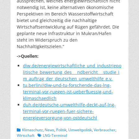
aussprechen, welches energiewirtschaftlich nicht
notwendig ist, keine alternativen ökonomische
Perspektiven im Bereich Wasserstoffwirtschaft
bietet und gleichzeitig die nachhaltige
Wirtschaftsentwicklung auf Rügen gefährdet. Die
geplante neue Infrastruktur in Mukran/Hafen
steht im Widerspruch zu den
Nachhaltigkeitszielen.“
->Quellen:
diw.de/energiewirtschaftliche_und_industriepo
litische_bewertung_des___ndbericht___studie_i
m_auftrag_der_deutschen_umwelthilfe_e.v.
tu.berlin//diw-und-tu-forschende-das-lng-
terminal-vor-ruegen-ist-ueberfluessig-und-
klimaschaedlich
duh.de/deutsche-umwelthilfe-deckt-auf-lng-
terminal-vor-ruegen-fuer-sichere-
energieversorgung-von-ostdeutschl
Kategorien
Klimaschutz
,
News
,
Politik
,
Umweltpolitik
,
Verbraucher
,
Schlagworte
Wirtschaft
LNG-Terminal