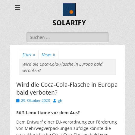
SOLARIFY
Suchen
nach:
Start
»
News
»
Wird die Coca-Cola-Flasche in Europa bald
verboten?
Wird die Coca-Cola-Flasche in Europa
bald verboten?
Veröffentlicht
Autor
29. Oktober 2023
gh
am
Süß-Limo-Ikone vor dem Aus?
Dem Entwurf einer EU-Verordnung zur Förderung
von Mehrwegverpackungen zufolge könnte die
charakteristische Coca-Cola-Flasche bald vom