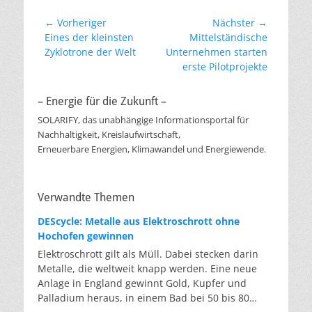
Beitragsnavigation
← Vorheriger
Nächster →
Vorheriger
Nächster
Eines der kleinsten
Mittelständische
Beitrag:
Beitrag:
Zyklotrone der Welt
Unternehmen starten
erste Pilotprojekte
– Energie für die Zukunft –
SOLARIFY, das unabhängige Informationsportal für
Nachhaltigkeit, Kreislaufwirtschaft,
Erneuerbare Energien, Klimawandel und Energiewende.
Verwandte Themen
DEScycle: Metalle aus Elektroschrott ohne
Hochofen gewinnen
Elektroschrott gilt als Müll. Dabei stecken darin
Metalle, die weltweit knapp werden. Eine neue
Anlage in England gewinnt Gold, Kupfer und
Palladium heraus, in einem Bad bei 50 bis 80