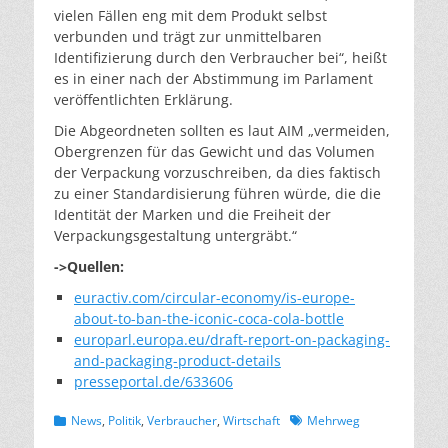
vielen Fällen eng mit dem Produkt selbst
verbunden und trägt zur unmittelbaren
Identifizierung durch den Verbraucher bei“, heißt
es in einer nach der Abstimmung im Parlament
veröffentlichten Erklärung.
Die Abgeordneten sollten es laut AIM „vermeiden,
Obergrenzen für das Gewicht und das Volumen
der Verpackung vorzuschreiben, da dies faktisch
zu einer Standardisierung führen würde, die die
Identität der Marken und die Freiheit der
Verpackungsgestaltung untergräbt.“
->Quellen:
euractiv.com/circular-economy/is-europe-
about-to-ban-the-iconic-coca-cola-bottle
europarl.europa.eu/draft-report-on-packaging-
and-packaging-product-details
presseportal.de/633606
Kategorien
Schlagworte
News
,
Politik
,
Verbraucher
,
Wirtschaft
Mehrweg