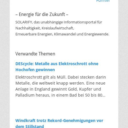
Fünftel
– Energie für die Zukunft –
SOLARIFY, das unabhängige Informationsportal für
Nachhaltigkeit, Kreislaufwirtschaft,
Erneuerbare Energien, Klimawandel und Energiewende.
Verwandte Themen
DEScycle: Metalle aus Elektroschrott ohne
Hochofen gewinnen
Elektroschrott gilt als Müll. Dabei stecken darin
Metalle, die weltweit knapp werden. Eine neue
Anlage in England gewinnt Gold, Kupfer und
Palladium heraus, in einem Bad bei 50 bis 80
Grad, statt wie bisher im Hochofen. Klassisches
Metallrecycling schmilzt Leiterplatten und
Kabelreste bei mehreren hundert bis über
tausend Grad ein. Energieintensiv und nur im
Windkraft trotz Rekord-Genehmigungen vor
industriellen Großmaßstab möglich. Das Londoner
dem Stillstand