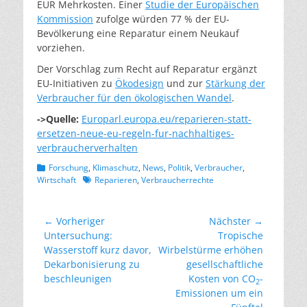
EUR Mehrkosten. Einer
Studie der Europäischen
Kommission
zufolge würden 77 % der EU-
Bevölkerung eine Reparatur einem Neukauf
vorziehen.
Der Vorschlag zum Recht auf Reparatur ergänzt
EU-Initiativen zu
Ökodesign
und zur
Stärkung der
Verbraucher für den ökologischen Wandel
.
->Quelle:
Europarl.europa.eu/reparieren-statt-
ersetzen-neue-eu-regeln-fur-nachhaltiges-
verbraucherverhalten
Kategorien
Forschung
,
Klimaschutz
,
News
,
Politik
,
Verbraucher
,
Schlagworte
Wirtschaft
Reparieren
,
Verbraucherrechte
Beitragsnavigation
← Vorheriger
Nächster →
Vorheriger
Nächster
Untersuchung:
Tropische
Beitrag:
Beitrag:
Wasserstoff kurz davor,
Wirbelstürme erhöhen
Dekarbonisierung zu
gesellschaftliche
beschleunigen
Kosten von CO
-
2
Emissionen um ein