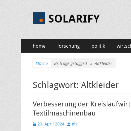
SOLARIFY
Primäres
Zum
home
forschung
politik
wirtsc
Inhalt
Menü
springen
Start
»
Beiträge getagged »
Altkleider
Schlagwort:
Altkleider
Verbesserung der Kreislaufwirts
Textilmaschinenbau
Veröffentlicht
Autor
20. April 2024
gh
am