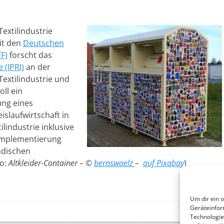
Textilindustrie
it den
Deutschen
TF)
forscht das
 (IPRI)
an der
Textilindustrie und
ll ein
ung eines
islaufwirtschaft in
lindustrie inklusive
 Implementierung
ndischen
to:
Altkleider-Container – ©
bernswaelz
–
auf Pixabay
)
Um dir ein 
Geräteinfor
Technologie