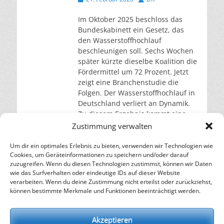
am
Im Oktober 2025 beschloss das
Bundeskabinett ein Gesetz, das
den Wasserstoffhochlauf
beschleunigen soll. Sechs Wochen
später kürzte dieselbe Koalition die
Fördermittel um 72 Prozent. Jetzt
zeigt eine Branchenstudie die
Folgen. Der Wasserstoffhochlauf in
Deutschland verliert an Dynamik.
Zu diesem Ergebnis kommt eine
Studie von Capgemini Invent, die
Zustimmung verwalten
am 12. Februar auf der
Energiemesse E-world in
Um dir ein optimales Erlebnis zu bieten, verwenden wir Technologien wie
Cookies, um Geräteinformationen zu speichern und/oder darauf
weiterlesen…
zuzugreifen. Wenn du diesen Technologien zustimmst, können wir Daten
wie das Surfverhalten oder eindeutige IDs auf dieser Website
verarbeiten. Wenn du deine Zustimmung nicht erteilst oder zurückziehst,
– Energie für die Zukunft –
können bestimmte Merkmale und Funktionen beeinträchtigt werden.
SOLARIFY, das unabhängige Informationsportal für
Nachhaltigkeit, Kreislaufwirtschaft,
Akzeptieren
Erneuerbare Energien, Klimawandel und Energiewende.