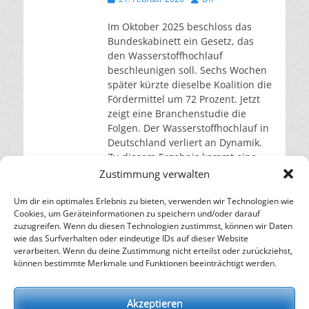
am
Im Oktober 2025 beschloss das
Bundeskabinett ein Gesetz, das
den Wasserstoffhochlauf
beschleunigen soll. Sechs Wochen
später kürzte dieselbe Koalition die
Fördermittel um 72 Prozent. Jetzt
zeigt eine Branchenstudie die
Folgen. Der Wasserstoffhochlauf in
Deutschland verliert an Dynamik.
Zu diesem Ergebnis kommt eine
Studie von Capgemini Invent, die
Zustimmung verwalten
am 12. Februar auf der
Energiemesse E-world in
Um dir ein optimales Erlebnis zu bieten, verwenden wir Technologien wie
Cookies, um Geräteinformationen zu speichern und/oder darauf
weiterlesen…
zuzugreifen. Wenn du diesen Technologien zustimmst, können wir Daten
wie das Surfverhalten oder eindeutige IDs auf dieser Website
verarbeiten. Wenn du deine Zustimmung nicht erteilst oder zurückziehst,
– Energie für die Zukunft –
können bestimmte Merkmale und Funktionen beeinträchtigt werden.
SOLARIFY, das unabhängige Informationsportal für
Nachhaltigkeit, Kreislaufwirtschaft,
Akzeptieren
Erneuerbare Energien, Klimawandel und Energiewende.