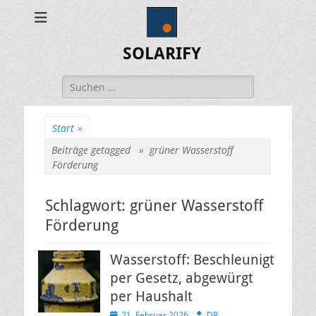
SOLARIFY
Suchen
nach:
Start
»
Beiträge getagged »
grüner Wasserstoff
Förderung
Schlagwort:
grüner Wasserstoff
Förderung
Wasserstoff: Beschleunigt
per Gesetz, abgewürgt
per Haushalt
Veröffentlicht
Autor
21. Februar 2026
DR