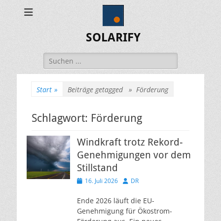
SOLARIFY
Suchen
nach:
Start
»
Beiträge getagged »
Förderung
Schlagwort:
Förderung
Windkraft trotz Rekord-
Genehmigungen vor dem
Stillstand
Veröffentlicht
Autor
16. Juli 2026
DR
am
Ende 2026 läuft die EU-
Genehmigung für Ökostrom-