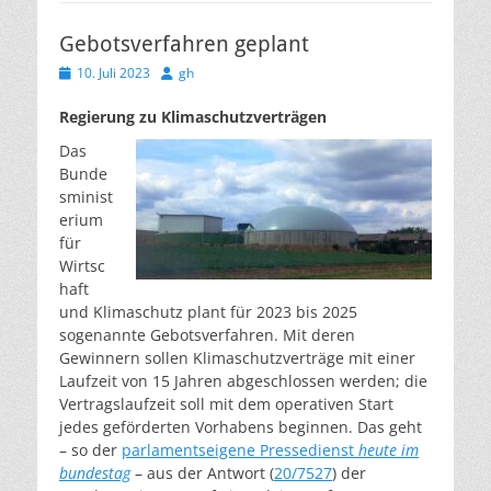
Gebotsverfahren geplant
Veröffentlicht
Autor
10. Juli 2023
gh
am
Regierung zu Klimaschutzverträgen
Das
Bunde
sminist
erium
für
Wirtsc
haft
und Klimaschutz plant für 2023 bis 2025
sogenannte Gebotsverfahren. Mit deren
Gewinnern sollen Klimaschutzverträge mit einer
Laufzeit von 15 Jahren abgeschlossen werden; die
Vertragslaufzeit soll mit dem operativen Start
jedes geförderten Vorhabens beginnen. Das geht
– so der
parlamentseigene Pressedienst
heute im
bundestag
– aus der Antwort (
20/7527
) der