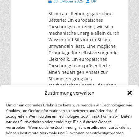
Veröffentlicht
Autor
30. Oktober 2025
DR
am
Strom aus Reibung, ganz ohne
Batterie: Ein europäisches
Forschungsteam zeigt, wie sich
mechanische Energie allein durch
Wasser und Silizium in Strom
umwandeln lässt. Eine mögliche
Grundlage für selbstversorgende
Elektronik. Ein europäisches
Forschungsteam präsentierte
einen neuartigen Ansatz zur
Stromerzeugung aus
mechanischer Energie, der ohne
den Einsatz von Batterien oder
Zustimmung verwalten
seltenen Rohstoffen auskommt.
Dieser Ansatz basiert auf
Um dir ein optimales Erlebnis zu bieten, verwenden wir Technologien wie
Cookies, um Geräteinformationen zu speichern und/oder darauf
weiterlesen…
zuzugreifen. Wenn du diesen Technologien zustimmst, können wir Daten
wie das Surfverhalten oder eindeutige IDs auf dieser Website
verarbeiten. Wenn du deine Zustimmung nicht erteilst oder zurückziehst,
– Energie für die Zukunft –
können bestimmte Merkmale und Funktionen beeinträchtigt werden.