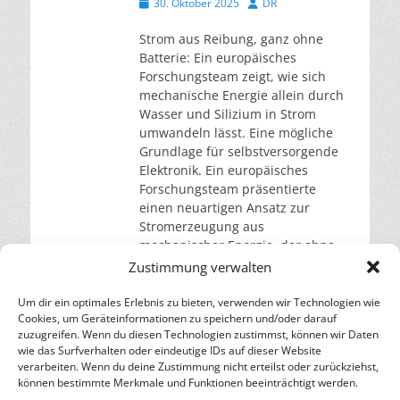
Veröffentlicht
Autor
30. Oktober 2025
DR
am
Strom aus Reibung, ganz ohne
Batterie: Ein europäisches
Forschungsteam zeigt, wie sich
mechanische Energie allein durch
Wasser und Silizium in Strom
umwandeln lässt. Eine mögliche
Grundlage für selbstversorgende
Elektronik. Ein europäisches
Forschungsteam präsentierte
einen neuartigen Ansatz zur
Stromerzeugung aus
mechanischer Energie, der ohne
den Einsatz von Batterien oder
Zustimmung verwalten
seltenen Rohstoffen auskommt.
Dieser Ansatz basiert auf
Um dir ein optimales Erlebnis zu bieten, verwenden wir Technologien wie
Cookies, um Geräteinformationen zu speichern und/oder darauf
weiterlesen…
zuzugreifen. Wenn du diesen Technologien zustimmst, können wir Daten
wie das Surfverhalten oder eindeutige IDs auf dieser Website
verarbeiten. Wenn du deine Zustimmung nicht erteilst oder zurückziehst,
– Energie für die Zukunft –
können bestimmte Merkmale und Funktionen beeinträchtigt werden.