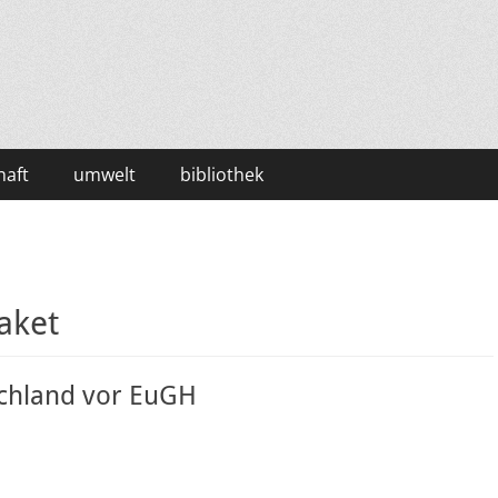
haft
umwelt
bibliothek
aket
chland vor EuGH