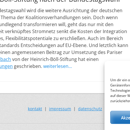
estagswahl wird die weitere Ausrichtung der deutschen
Thema der Koalitionsverhandlungen sein. Doch wenn
undlegend transformieren will, geht das nur mit den
 verknüpftes Stromnetz senkt die Kosten der Integration
, Flexibilitätspotentiale zu erschließen. Auch im Bereich
standards Entscheidungen auf EU-Ebene. Und letztlich kann
einen angemessenen Beitrag zur Umsetzung des Pariser
nbach
von der Heinrich-Böll-Stiftung hat einen
lungen
geschrieben.
weiterlesen…
Um dir ein 
Geräteinfor
Technologie
auf dieser 
zurückziehs
kontakt
|
impressum
|
datenschutz
Akze