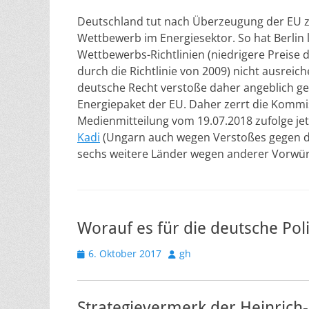
Deutschland tut nach Überzeugung der EU z
Wettbewerb im Energiesektor. So hat Berlin 
Wettbewerbs-Richtlinien (niedrigere Preis
durch die Richtlinie von 2009) nicht ausrei
deutsche Recht verstoße daher angeblich ge
Energiepaket der EU. Daher zerrt die Kommi
Medienmitteilung vom 19.07.2018 zufolge je
Kadi
(Ungarn auch wegen Verstoßes gegen d
sechs weitere Länder wegen anderer Vorwür
Worauf es für die deutsche Po
Veröffentlicht
Autor
6. Oktober 2017
gh
am
Strategievermerk der Heinrich-