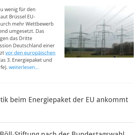
u wenig für den
laut Brüssel EU-
e durch mehr Wettbewerb
chend umgesetzt. Das
gen das Dritte
ssion Deutschland einer
tzt
vor den europäischen
as 3. Energiepaket und
fe).
weiterlesen…
litik beim Energiepaket der EU ankommt
Böll-Stiftung nach der Bundestagswahl