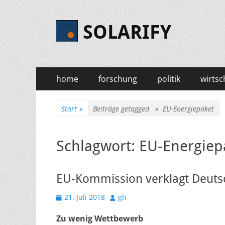
SOLARIFY
Primäres
Zum
home
forschung
politik
wirtsc
Inhalt
Menü
springen
Start
»
Beiträge getagged »
EU-Energiepaket
Schlagwort:
EU-Energiep
EU-Kommission verklagt Deuts
Veröffentlicht
Autor
21. Juli 2018
gh
am
Zu wenig Wettbewerb