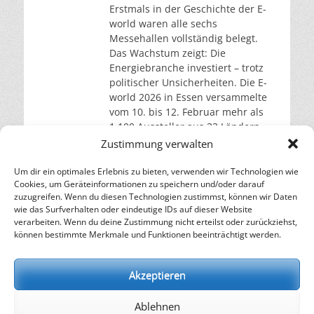
Erstmals in der Geschichte der E-
world waren alle sechs
Messehallen vollständig belegt.
Das Wachstum zeigt: Die
Energiebranche investiert – trotz
politischer Unsicherheiten. Die E-
world 2026 in Essen versammelte
vom 10. bis 12. Februar mehr als
1.100 Aussteller aus 33 Ländern.
Nach Angaben der Veranstalter
Zustimmung verwalten
stieg die Ausstellerzahl um 15
Prozent gegenüber dem Vorjahr,
Um dir ein optimales Erlebnis zu bieten, verwenden wir Technologien wie
Cookies, um Geräteinformationen zu speichern und/oder darauf
die Fläche
weiterlesen…
zuzugreifen. Wenn du diesen Technologien zustimmst, können wir Daten
wie das Surfverhalten oder eindeutige IDs auf dieser Website
verarbeiten. Wenn du deine Zustimmung nicht erteilst oder zurückziehst,
– Energie für die Zukunft –
können bestimmte Merkmale und Funktionen beeinträchtigt werden.
SOLARIFY, das unabhängige Informationsportal für
Nachhaltigkeit, Kreislaufwirtschaft,
Akzeptieren
Erneuerbare Energien, Klimawandel und Energiewende.
Ablehnen