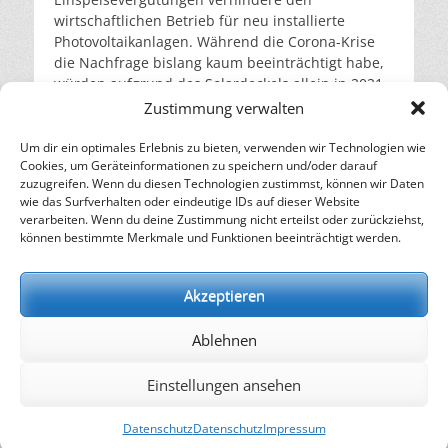
wirtschaftlichen Betrieb für neu installierte
Photovoltaikanlagen. Während die Corona-Krise
die Nachfrage bislang kaum beeinträchtigt habe,
würden aufgrund des Solardeckels allein in 2021
Photovoltaik-Kleinanlagen und Heimspeicher im
Zustimmung verwalten
Marktwert von einer Milliarde Euro nicht
installiert, so die Analyse der Bonner
Um dir ein optimales Erlebnis zu bieten, verwenden wir Technologien wie
Cookies, um Geräteinformationen zu speichern und/oder darauf
Wirtschaftsforscher.
weiterlesen…
zuzugreifen. Wenn du diesen Technologien zustimmst, können wir Daten
wie das Surfverhalten oder eindeutige IDs auf dieser Website
verarbeiten. Wenn du deine Zustimmung nicht erteilst oder zurückziehst,
– Energie für die Zukunft –
können bestimmte Merkmale und Funktionen beeinträchtigt werden.
SOLARIFY, das unabhängige Informationsportal für
Nachhaltigkeit, Kreislaufwirtschaft,
Akzeptieren
Erneuerbare Energien, Klimawandel und Energiewende.
Ablehnen
kontakt
|
impressum
|
datenschutz
Einstellungen ansehen
Copyright © 2026
SOLARIFY
. Alle Rechte vorbehalten.
Datenschutz
Datenschutz
Impressum
Datenschutz
| Catch Responsive von
Catch Themes