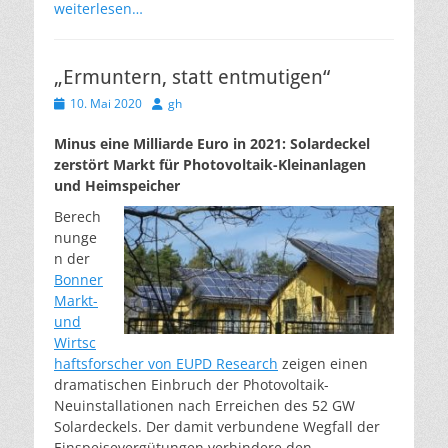
weiterlesen…
„Ermuntern, statt entmutigen“
Veröffentlicht
Autor
10. Mai 2020
gh
am
Minus eine Milliarde Euro in 2021: Solardeckel
zerstört Markt für Photovoltaik-Kleinanlagen
und Heimspeicher
Berech
nunge
n der
Bonner
Markt-
und
Wirtsc
haftsforscher von EUPD Research
zeigen einen
dramatischen Einbruch der Photovoltaik-
Neuinstallationen nach Erreichen des 52 GW
Solardeckels. Der damit verbundene Wegfall der
Einspeisevergütungen verhindere den