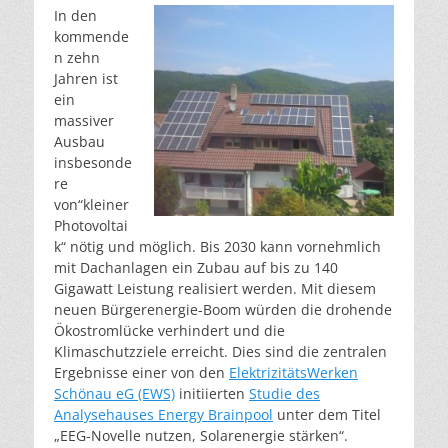
In den
kommende
n zehn
Jahren ist
ein
massiver
Ausbau
insbesonde
re
von“kleiner
Photovoltai
k“ nötig und möglich. Bis 2030 kann vornehmlich
mit Dachanlagen ein Zubau auf bis zu 140
Gigawatt Leistung realisiert werden. Mit diesem
neuen Bürgerenergie-Boom würden die drohende
Ökostromlücke verhindert und die
Klimaschutzziele erreicht. Dies sind die zentralen
Ergebnisse einer von den
ElektrizitätsWerken
Schönau eG (EWS)
initiierten
Studie des
Analysehauses Energy Brainpool
unter dem Titel
„EEG-Novelle nutzen, Solarenergie stärken“.