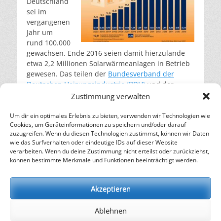
Deutschland
sei im
vergangenen
Jahr um
rund 100.000
gewachsen. Ende 2016 seien damit hierzulande
etwa 2,2 Millionen Solarwärmeanlagen in Betrieb
gewesen. Das teilen der
Bundesverband der
Deutschen Heizungsindustrie (BDH)
und der
Bundesverband Solarwirtschaft (BSW-Solar)
am
Zustimmung verwalten
21.02.2017 mit. (Grafik:
Über 2,2 Mio Solarheizungen
in Deutschland – © BSW-Solar, BDH, Stand 1_2107
)
Um dir ein optimales Erlebnis zu bieten, verwenden wir Technologien wie
Cookies, um Geräteinformationen zu speichern und/oder darauf
weiterlesen…
zuzugreifen. Wenn du diesen Technologien zustimmst, können wir Daten
wie das Surfverhalten oder eindeutige IDs auf dieser Website
verarbeiten. Wenn du deine Zustimmung nicht erteilst oder zurückziehst,
– Energie für die Zukunft –
können bestimmte Merkmale und Funktionen beeinträchtigt werden.
SOLARIFY, das unabhängige Informationsportal für
Nachhaltigkeit, Kreislaufwirtschaft,
Akzeptieren
Erneuerbare Energien, Klimawandel und Energiewende.
Ablehnen