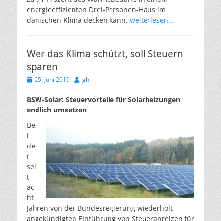
energieeffizienten Drei-Personen-Haus im
dänischen Klima decken kann.
weiterlesen…
Wer das Klima schützt, soll Steuern
sparen
Veröffentlicht
Autor
25. Juni 2019
gh
am
BSW-Solar: Steuervorteile für Solarheizungen
endlich umsetzen
Be
i
de
r
sei
t
ac
ht
Jahren von der Bundesregierung wiederholt
angekündigten Einführung von Steueranreizen für