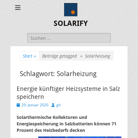
SOLARIFY
Suchen
nach:
Start
»
Beiträge getagged »
Solarheizung
Schlagwort:
Solarheizung
Energie künftiger Heizsysteme in Salz
speichern
Veröffentlicht
Autor
29. Januar 2020
gh
am
Solarthermische Kollektoren und
Energiespeicherung in Salzbatterien können 71
Prozent des Heizbedarfs decken