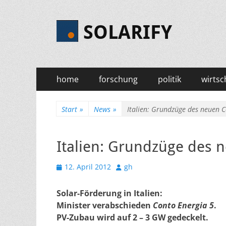
SOLARIFY
Primäres
Zum
home
forschung
politik
wirtsc
Inhalt
Menü
springen
Start
»
News
»
Italien: Grundzüge des neuen 
Italien: Grundzüge des 
Veröffentlicht
Autor
12. April 2012
gh
am
Solar-Förderung in Italien:
Minister verabschieden
Conto Energia 5
.
PV-Zubau wird auf 2 – 3 GW gedeckelt.