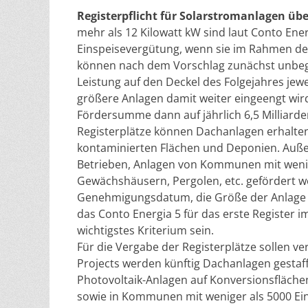
Registerpflicht für Solarstromanlagen üb
mehr als 12 Kilowatt kW sind laut Conto Ene
Einspeisevergütung, wenn sie im Rahmen de
können nach dem Vorschlag zunächst unbegren
Leistung auf den Deckel des Folgejahres jew
größere Anlagen damit weiter eingeengt wird
Fördersumme dann auf jährlich 6,5 Milliarde
Registerplätze können Dachanlagen erhalten,
kontaminierten Flächen und Deponien. Außer
Betrieben, Anlagen von Kommunen mit weni
Gewächshäusern, Pergolen, etc. gefördert we
Genehmigungsdatum, die Größe der Anlage 
das Conto Energia 5 für das erste Register i
wichtigstes Kriterium sein.
Für die Vergabe der Registerplätze sollen v
Projects werden künftig Dachanlagen gestaff
Photovoltaik-Anlagen auf Konversionsflächen
sowie in Kommunen mit weniger als 5000 E