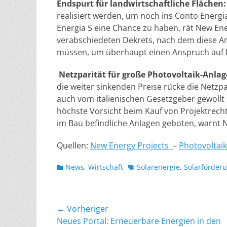
Endspurt für landwirtschaftliche Flächen
realisiert werden, um noch ins Conto Energi
Energia 5 eine Chance zu haben, rät New Ene
verabschiedeten Dekrets, nach dem diese An
müssen, um überhaupt einen Anspruch auf 
Netzparität für große Photovoltaik-Anlage
die weiter sinkenden Preise rücke die Netzp
auch vom italienischen Gesetzgeber gewollt 
höchste Vorsicht beim Kauf von Projektrech
im Bau befindliche Anlagen geboten, warnt 
Quellen:
New Energy Projects
–
Photovol
tai
Kategorien
Schlagworte
News
,
Wirtschaft
Solarenergie
,
Solarförder
Beitragsnavigation
← Vorheriger
Vorheriger
Neues Portal: Erneuerbare Energien in den