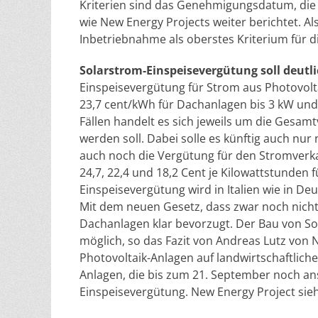
Kriterien sind das Genehmigungsdatum, die 
wie New Energy Projects weiter berichtet. A
Inbetriebnahme als oberstes Kriterium für di
Solarstrom-Einspeisevergütung soll deutl
Einspeisevergütung für Strom aus Photovolt
23,7 cent/kWh für Dachanlagen bis 3 kW und 
Fällen handelt es sich jeweils um die Gesam
werden soll. Dabei solle es künftig auch nu
auch noch die Vergütung für den Stromverkauf
24,7, 22,4 und 18,2 Cent je Kilowattstunden
Einspeisevergütung wird in Italien wie in Deu
Mit dem neuen Gesetz, dass zwar noch nicht 
Dachanlagen klar bevorzugt. Der Bau von Sol
möglich, so das Fazit von Andreas Lutz von N
Photovoltaik-Anlagen auf landwirtschaftliche
Anlagen, die bis zum 21. September noch an
Einspeisevergütung. New Energy Project sieht