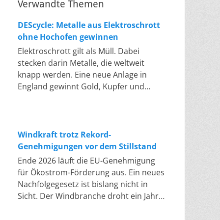
Verwandte Themen
DEScycle: Metalle aus Elektroschrott
ohne Hochofen gewinnen
Elektroschrott gilt als Müll. Dabei
stecken darin Metalle, die weltweit
knapp werden. Eine neue Anlage in
England gewinnt Gold, Kupfer und
Palladium heraus, in einem Bad bei 50
bis 80 Grad, statt wie bisher im
Hochofen. Klassisches Metallrecycling
schmilzt Leiterplatten und Kabelreste
Windkraft trotz Rekord-
bei mehreren hundert bis über
Genehmigungen vor dem Stillstand
tausend Grad ein. Energieintensiv und
Ende 2026 läuft die EU-Genehmigung
nur im industriellen Großmaßstab
für Ökostrom-Förderung aus. Ein neues
möglich. Das Londoner Start-up
Nachfolgegesetz ist bislang nicht in
DEScycle hat im englischen Teesside
Sicht. Der Windbranche droht ein Jahr,
eine Demonstrationsanlage eröffnet,
in dem sie nichts Neues anfangen kann.
die ohne diese Hitze auskommt: Ein
Jahrelang scheiterte die Windkraft an