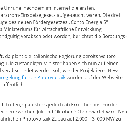
oße Unruhe, nachdem im Internet die ersten,
larstrom-Einspeisegesetz aufge-taucht waren. Die drei
üge des neuen Fördergesetzes „Conto Energia 5“
s Ministeriums für wirtschaftliche Entwicklung
l endgültig verabschiedet werden, berichtet die Beratungs-
t, da plant die italienische Regierung bereits weitere
ung. Die zuständigen Minister haben sich nun auf einen
l verabschiedet werden soll, wie der Projektierer New
regelung für die Photovoltaik
wurden auf der Webseite
röffentlicht.
raft treten, spätestens jedoch ab Erreichen der Förder-
eichen zwischen Juli und Oktober 2012 erwartet wird. Neu
jährlichen Photovoltaik-Zubau auf 2.000 – 3. 000 MW zu