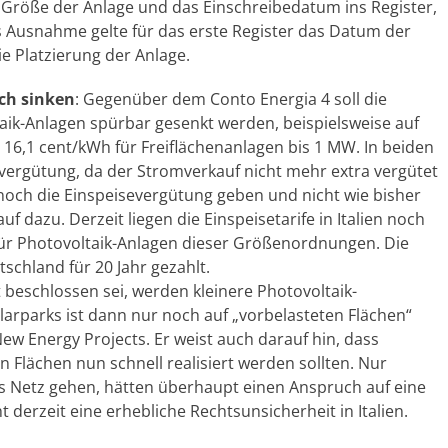
Größe der Anlage und das Einschreibedatum ins Register,
ls Ausnahme gelte für das erste Register das Datum der
e Platzierung der Anlage.
ich sinken
: Gegenüber dem Conto Energia 4 soll die
aik-Anlagen spürbar gesenkt werden, beispielsweise auf
16,1 cent/kWh für Freiflächenanlagen bis 1 MW. In beiden
tvergütung, da der Stromverkauf nicht mehr extra vergütet
r noch die Einspeisevergütung geben und nicht wie bisher
 dazu. Derzeit liegen die Einspeisetarife in Italien noch
 für Photovoltaik-Anlagen dieser Größenordnungen. Die
tschland für 20 Jahr gezahlt.
beschlossen sei, werden kleinere Photovoltaik-
arparks ist dann nur noch auf „vorbelasteten Flächen“
ew Energy Projects. Er weist auch darauf hin, dass
n Flächen nun schnell realisiert werden sollten. Nur
s Netz gehen, hätten überhaupt einen Anspruch auf eine
 derzeit eine erhebliche Rechtsunsicherheit in Italien.