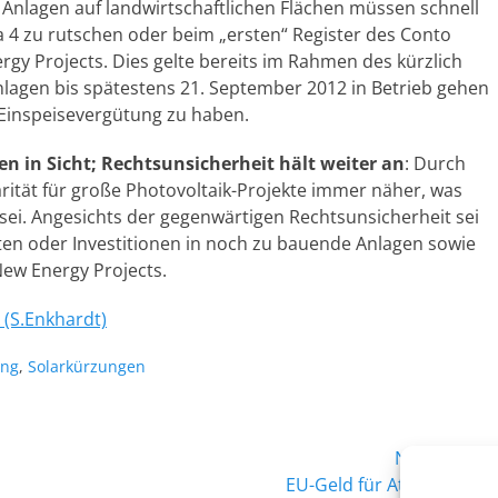
:
Anlagen auf landwirtschaftlichen Flächen müssen schnell
a 4 zu rutschen oder beim „ersten“ Register des Conto
rgy Projects. Dies gelte bereits im Rahmen des kürzlich
lagen bis spätestens 21. September 2012 in Betrieb gehen
Einspeisevergütung zu haben.
n in Sicht; Rechtsunsicherheit hält weiter an
: Durch
arität für große Photovoltaik-Projekte immer näher, was
sei. Angesichts der gegenwärtigen Rechtsunsicherheit sei
ten oder Investitionen in noch zu bauende Anlagen sowie
New Energy Projects.
k (S.Enkhardt)
ung
,
Solarkürzungen
Nächster →
Nächster
EU-Geld für Atommeiler?