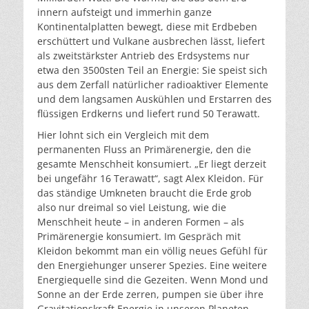
innern aufsteigt und immerhin ganze
Kontinentalplatten bewegt, diese mit Erdbeben
erschüttert und Vulkane ausbrechen lässt, liefert
als zweitstärkster Antrieb des Erdsystems nur
etwa den 3500sten Teil an Energie: Sie speist sich
aus dem Zerfall natürlicher radioaktiver Elemente
und dem langsamen Auskühlen und Erstarren des
flüssigen Erdkerns und liefert rund 50 Terawatt.
Hier lohnt sich ein Vergleich mit dem
permanenten Fluss an Primärenergie, den die
gesamte Menschheit konsumiert. „Er liegt derzeit
bei ungefähr 16 Terawatt“, sagt Alex Kleidon. Für
das ständige Umkneten braucht die Erde grob
also nur dreimal so viel Leistung, wie die
Menschheit heute – in anderen Formen – als
Primärenergie konsumiert. Im Gespräch mit
Kleidon bekommt man ein völlig neues Gefühl für
den Energiehunger unserer Spezies. Eine weitere
Energiequelle sind die Gezeiten. Wenn Mond und
Sonne an der Erde zerren, pumpen sie über ihre
Gravitationskraft Energie in unseren Planeten,