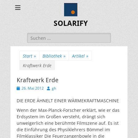
SOLARIFY
Suchen
nach:
Start
»
Bibliothek
»
Artikel
»
Kraftwerk Erde
Kraftwerk Erde
Veröffentlicht
Autor
26. Mai 2012
gh
am
DIE ERDE ÄHNELT EINER WÄRMEKRAFTMASCHINE
Wenn der Max-Planck-Forscher erklärt, wie er das
Erdsystem im Großen versteht, drängt sich
unweigerlich eine berühmte Filmszene auf. Es ist
die Einführung des Physiklehrers Bömmel im
Filmklassiker Die Feuerzangenbowle in die