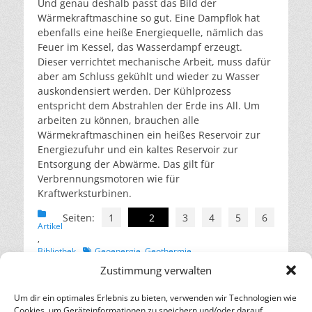
Und genau deshalb passt das Bild der
Wärmekraftmaschine so gut. Eine Dampflok hat
ebenfalls eine heiße Energiequelle, nämlich das
Feuer im Kessel, das Wasserdampf erzeugt.
Dieser verrichtet mechanische Arbeit, muss dafür
aber am Schluss gekühlt und wieder zu Wasser
auskondensiert werden. Der Kühlprozess
entspricht dem Abstrahlen der Erde ins All. Um
arbeiten zu können, brauchen alle
Wärmekraftmaschinen ein heißes Reservoir zur
Energiezufuhr und ein kaltes Reservoir zur
Entsorgung der Abwärme. Das gilt für
Verbrennungsmotoren wie für
Kraftwerksturbinen.
Kategorien
Seiten:
1
2
3
4
5
6
Artikel
,
Schlagworte
Bibliothek
Geoenergie
,
Geothermie
Zustimmung verwalten
Beitragsnavigation
← Vorheriger
Nächster →
Um dir ein optimales Erlebnis zu bieten, verwenden wir Technologien wie
Vorheriger
Nächster
SPD fordert Masterplan
Weltrekord: Erstmals
Cookies, um Geräteinformationen zu speichern und/oder darauf