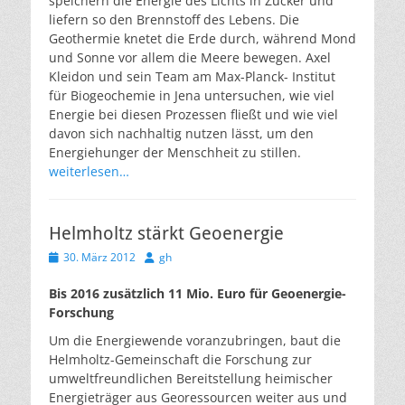
speichern die Energie des Lichts in Zucker und
liefern so den Brennstoff des Lebens. Die
Geothermie knetet die Erde durch, während Mond
und Sonne vor allem die Meere bewegen. Axel
Kleidon und sein Team am Max-Planck- Institut
für Biogeochemie in Jena untersuchen, wie viel
Energie bei diesen Prozessen fließt und wie viel
davon sich nachhaltig nutzen lässt, um den
Energiehunger der Menschheit zu stillen.
weiterlesen…
Helmholtz stärkt Geoenergie
Veröffentlicht
Autor
30. März 2012
gh
am
Bis 2016 zusätzlich 11 Mio. Euro für Geoenergie-
Forschung
Um die Energiewende voranzubringen, baut die
Helmholtz-Gemeinschaft die Forschung zur
umweltfreundlichen Bereitstellung heimischer
Energieträger aus Georessourcen weiter aus und