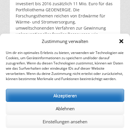
investiert bis 2016 zusätzlich 11 Mio. Euro für das
Portfoliothema GEOENERGIE. Die
Forschungsthemen reichen von Erdwärme für
Wärme- und Stromversorgung,
umweltschonenden Verfahren zur Gewinnung
unkonventioneller fossiler Ressourcen wie
Schiefergas, der unterirdischen Speicherung von
Zustimmung verwalten
Kohlendioxid und Wasserstoff bis hin zur
Speicherung von Wärme und Kälte in
Um dir ein optimales Erlebnis zu bieten, verwenden wir Technologien wie
Cookies, um Geräteinformationen zu speichern und/oder darauf
geologischen Schichten.
weiterlesen…
zuzugreifen. Wenn du diesen Technologien zustimmst, können wir Daten
wie das Surfverhalten oder eindeutige IDs auf dieser Website
verarbeiten. Wenn du deine Zustimmung nicht erteilst oder zurückziehst,
– Energie für die Zukunft –
können bestimmte Merkmale und Funktionen beeinträchtigt werden.
SOLARIFY, das unabhängige Informationsportal für
Nachhaltigkeit, Kreislaufwirtschaft,
Akzeptieren
Erneuerbare Energien, Klimawandel und Energiewende.
Ablehnen
kontakt
|
impressum
|
datenschutz
Einstellungen ansehen