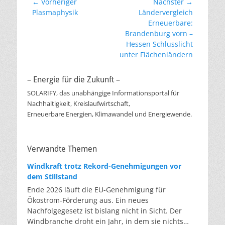
Beitragsnavigation
← Vorheriger
Nächster →
Vorheriger
Nächster
Plasmaphysik
Ländervergleich
Beitrag:
Beitrag:
Erneuerbare:
Brandenburg vorn –
Hessen Schlusslicht
unter Flächenländern
– Energie für die Zukunft –
SOLARIFY, das unabhängige Informationsportal für
Nachhaltigkeit, Kreislaufwirtschaft,
Erneuerbare Energien, Klimawandel und Energiewende.
Verwandte Themen
Windkraft trotz Rekord-Genehmigungen vor
dem Stillstand
Ende 2026 läuft die EU-Genehmigung für
Ökostrom-Förderung aus. Ein neues
Nachfolgegesetz ist bislang nicht in Sicht. Der
Windbranche droht ein Jahr, in dem sie nichts