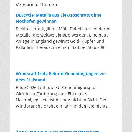
Verwandte Themen
DEScycle: Metalle aus Elektroschrott ohne
Hochofen gewinnen
Elektroschrott gilt als Müll. Dabei stecken darin
Metalle, die weltweit knapp werden. Eine neue
Anlage in England gewinnt Gold, Kupfer und
Palladium heraus, in einem Bad bei 50 bis 80
Grad, statt wie bisher im Hochofen. Klassisches
Metallrecycling schmilzt Leiterplatten und
Kabelreste bei mehreren hundert bis über
tausend Grad ein. Energieintensiv und nur im
Windkraft trotz Rekord-Genehmigungen vor
industriellen Großmaßstab möglich. Das Londoner
dem Stillstand
Start-up DEScycle hat im englischen Teesside eine
Ende 2026 läuft die EU-Genehmigung für
Demonstrationsanlage eröffnet, die ohne diese
Ökostrom-Förderung aus. Ein neues
Hitze auskommt: Ein chemisches Bad löst die
Nachfolgegesetz ist bislang nicht in Sicht. Der
Metalle bei 50 bis 80 Grad heraus, statt sie
Windbranche droht ein Jahr, in dem sie nichts
einzuschmelzen. Das Verfahren heißt Iono-
Neues anfangen kann. Jahrelang scheiterte die
Metallurgie und nutzt eine Salzmischung, bei der
Windkraft an schleppenden Genehmigungen.
sich Bestandteile chemisch anziehen. Ein
Dieses Problem hat die Politik tatsächlich gelöst,
Katalysator entzieht den Metallatomen in der
die Verfahren laufen heute deutlich schneller. Die