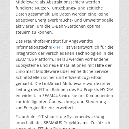
Middleware als Abstraktionsschicht werden
fundierte Nutzer-, Umgebungs- und zeitliche
Daten gesammelt. Die Daten werden eine Reihe
adaptiver Energieverbrauchs- und Umweltmodelle
aktivieren, um die U-Bahn-Stationen optimal
steuern zu können.
Das Fraunhofer-Institut für Angewandte
Informationstechnik (
FIT
) ist verantwortlich für die
Integration der verschiedenen Technologien in die
SEAM4US Plattform. Hierzu werden vorhandene
Subsysteme und neue Installationen mit Hilfe der
LinkSmart Middleware über einheitliche Service-
Schnittstellen sicher und effizient zugreifbar
gemacht. Die LinkSmart Middleware wurde unter
Leitung des FIT im Rahmen des EU-Projekts HYDRA
entwickelt. In SEAM4US wird sie um Komponenten
zur intelligenten Überwachung und Steuerung
von Energieeffizienz erweitert.
Fraunhofer FIT steuert die Systementwicklung
innerhalb des SEAM4US Projektteams. Zusätzlich
koordiniert FIT den Prozess der