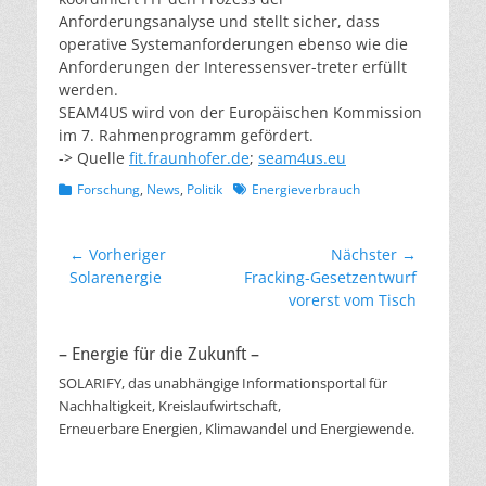
Anforderungsanalyse und stellt sicher, dass
operative Systemanforderungen ebenso wie die
Anforderungen der Interessensver-treter erfüllt
werden.
SEAM4US wird von der Europäischen Kommission
im 7. Rahmenprogramm gefördert.
-> Quelle
fit.fraunhofer.de
;
seam4us.eu
Kategorien
Schlagworte
Forschung
,
News
,
Politik
Energieverbrauch
Beitragsnavigation
← Vorheriger
Nächster →
Vorheriger
Nächster
Solarenergie
Fracking-Gesetzentwurf
Beitrag:
Beitrag:
vorerst vom Tisch
– Energie für die Zukunft –
SOLARIFY, das unabhängige Informationsportal für
Nachhaltigkeit, Kreislaufwirtschaft,
Erneuerbare Energien, Klimawandel und Energiewende.